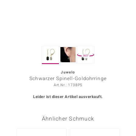
ors Edition
ana
Prince Designs
360°
o
Chic
Juwelo
Schwarzer Spinell-Goldohrringe
insell
Art.Nr.: 1738PS
n Vogue
Leider ist dieser Artikel ausverkauft.
 Show
Ähnlicher Schmuck
o Paraíso
Classics