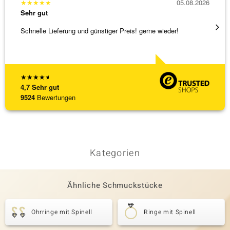
★
★
★
★
★
05.08.2026
★
★
★
Sehr gut
Sehr g
Schnelle Lieferung und günstiger Preis! gerne wieder!
Tolles
★
★
★
★
★
4,7
Sehr gut
9524
Bewertungen
Kategorien
Ähnliche Schmuckstücke
Ohrringe mit Spinell
Ringe mit Spinell