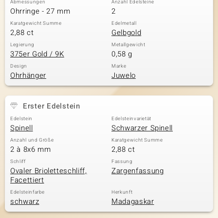
Abmessungen
Anzahl Edelsteine
Ohrringe - 27 mm
2
Karatgewicht Summe
Edelmetall
2,88 ct
Gelbgold
& Classics
Legierung
Metallgewicht
375er Gold / 9K
0,58 g
Minerale
Design
Marke
Ohrhänger
Juwelo
Erster Edelstein
Edelstein
Edelsteinvarietät
Spinell
Schwarzer Spinell
Anzahl und Größe
Karatgewicht Summe
2 à 8x6 mm
2,88 ct
Schliff
Fassung
Ovaler Brioletteschliff,
Zargenfassung
Facettiert
Edelsteinfarbe
Herkunft
schwarz
Madagaskar