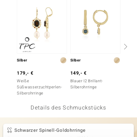
 JUWELO
remonti
uca
no Collection
ENTS BY DE MELO
Silber
Silber
Silber
va
179,- €
149,- €
99,- 
Weiße
Blauer I2 Brillant-
Rauchq
otenier
Süßwasserzuchtperlen-
Silberohrringe
Silbero
Silberohrringe
 1894 Collection
Details des Schmuckstücks
ana
Schwarzer Spinell-Goldohrringe