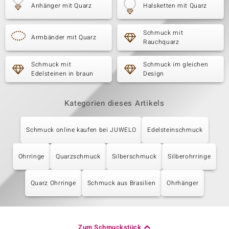
Anhänger mit Quarz
Halsketten mit Quarz
Schmuck mit
Armbänder mit Quarz
Rauchquarz
Schmuck mit
Schmuck im gleichen
Edelsteinen in braun
Design
Kategorien dieses Artikels
Schmuck online kaufen bei JUWELO
Edelsteinschmuck
Ohrringe
Quarzschmuck
Silberschmuck
Silberohrringe
Quarz Ohrringe
Schmuck aus Brasilien
Ohrhänger
Zum Schmuckstück