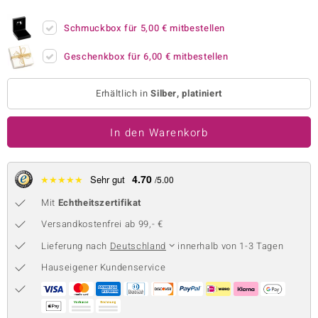
 JUWELO
Schmuckbox für
5,00 €
mitbestellen
remonti
Geschenkbox für
6,00 €
mitbestellen
uca
Erhältlich in
Silber, platiniert
no Collection
In den Warenkorb
ENTS BY DE MELO
va
4.70
★
★
★
★
★
Sehr gut
/5.00
otenier
Mit
Echtheitszertifikat
 1894 Collection
Versandkostenfrei ab 99,- €
Lieferung nach
Deutschland
innerhalb von 1-3 Tagen
Hauseigener Kundenservice
ana