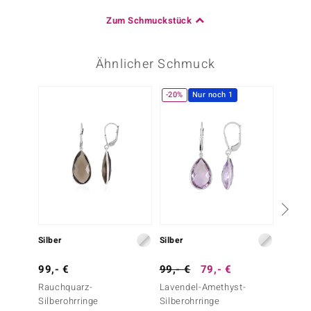
Zum Schmuckstück
Ähnlicher Schmuck
-20%
Nur noch 1
-29%
Silber
Silber
Silber
99,- €
99,- €
79,- €
69,- 
Rauchquarz-
Lavendel-Amethyst-
Grüner
Silberohrringe
Silberohrringe
Silbero