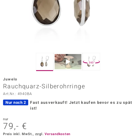
ors Edition
ana
Prince Designs
o
360°
Chic
Juwelo
insell
Rauchquarz-Silberohrringe
Art.Nr.: 4940BA
n Vogue
Nur noch 2
Fast ausverkauft!
Jetzt kaufen bevor es zu spät
 Show
ist!
o Paraíso
nur
79,- €
Classics
Preis inkl. MwSt., zzgl.
Versandkosten