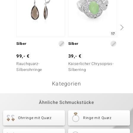
17
Silber
Silber
Silber
99,- €
39,- €
29,- 
Rauchquarz-
Kaiserlicher Chrysopras-
Magnes
Silberohrringe
Silberring
Kategorien
Ähnliche Schmuckstücke
Ohrringe mit Quarz
Ringe mit Quarz