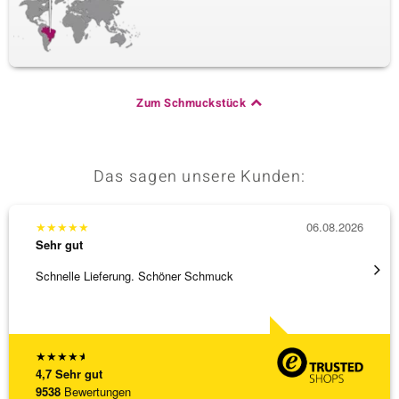
Zum Schmuckstück
Das sagen unsere Kunden:
★
★
★
★
★
06.08.2026
★
★
★
Sehr gut
Sehr g
Schnelle Lieferung. Schöner Schmuck
Bin ja
★
★
★
★
★
4,7
Sehr gut
9538
Bewertungen