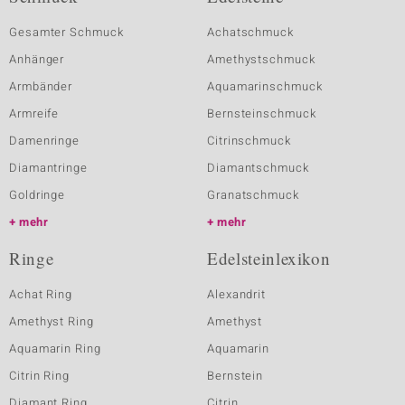
Gesamter Schmuck
Achatschmuck
Anhänger
Amethystschmuck
Armbänder
Aquamarinschmuck
Armreife
Bernsteinschmuck
Damenringe
Citrinschmuck
Diamantringe
Diamantschmuck
Goldringe
Granatschmuck
mehr
mehr
Ringe
Edelsteinlexikon
Achat Ring
Alexandrit
Amethyst Ring
Amethyst
Aquamarin Ring
Aquamarin
Citrin Ring
Bernstein
Diamant Ring
Citrin