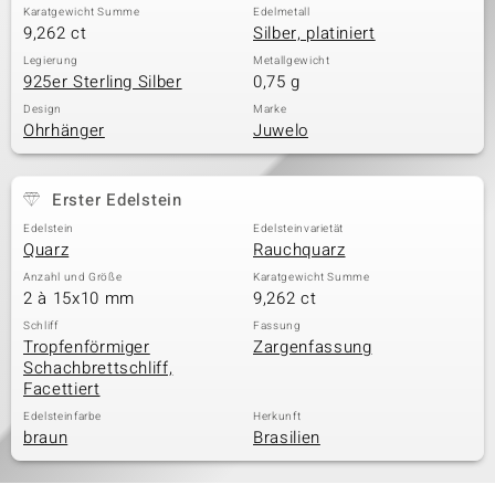
Karatgewicht Summe
Edelmetall
9,262 ct
Silber, platiniert
Legierung
Metallgewicht
925er Sterling Silber
0,75 g
Design
Marke
Ohrhänger
Juwelo
Erster Edelstein
Edelstein
Edelsteinvarietät
Quarz
Rauchquarz
Anzahl und Größe
Karatgewicht Summe
2 à 15x10 mm
9,262 ct
Schliff
Fassung
Tropfenförmiger
Zargenfassung
Schachbrettschliff,
Facettiert
Edelsteinfarbe
Herkunft
braun
Brasilien