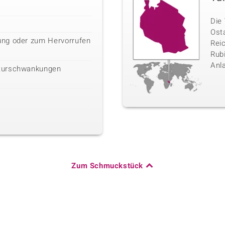
Die 
Ost
ng oder zum Hervorrufen
Rei
Rubi
Anl
turschwankungen
Zum Schmuckstück