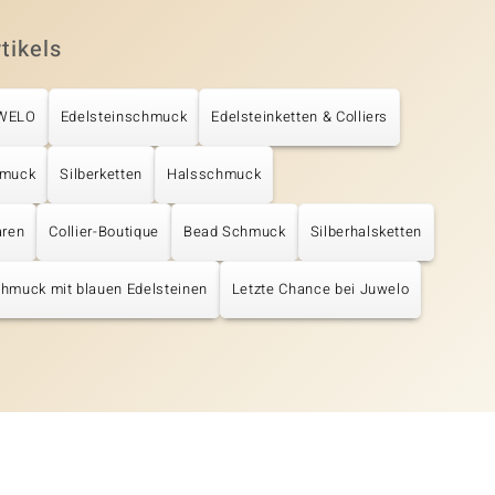
tikels
UWELO
Edelsteinschmuck
Edelsteinketten & Colliers
hmuck
Silberketten
Halsschmuck
aren
Collier-Boutique
Bead Schmuck
Silberhalsketten
hmuck mit blauen Edelsteinen
Letzte Chance bei Juwelo