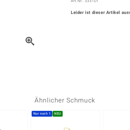
Onyx
Peridot
Art.Nr.: 3331DI
ns
♦ Silberhalsketten
TPC
Rhodolith
Spektro
k
♦ Silberohrringe
Leider ist dieser Artikel aus
Trends & Classics
Türkis
Turmal
♦ Silberanhänger
Vitale Minerale
n
Platinschmuck
Blau
Grün
Bewegen Sie das Schmuck
Ähnlicher Schmuck
Nur noch 1
NEU