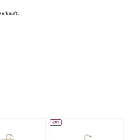
Perle
Ringgröße ermitteln
lith
Spinell
verkauft.
in
Zirkon
360° interaktiv
Gelb
stück mit der Maus in die gewünschte Position.
-20%
NEU