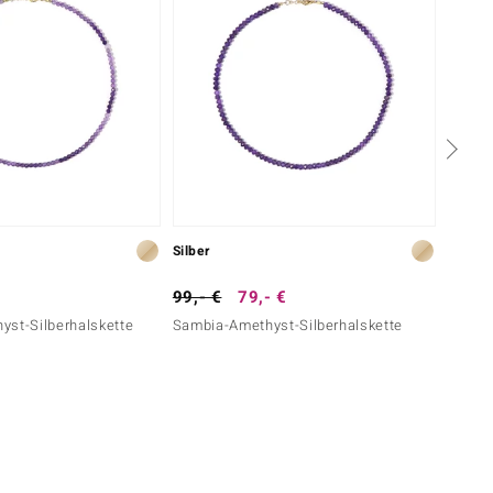
Silber
Silber
99,- €
79,- €
129,-
yst-Silberhalskette
Sambia-Amethyst-Silberhalskette
Äthiop
Silber