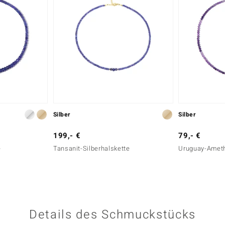
Silber
Silber
199,- €
79,- €
e
Tansanit-Silberhalskette
Uruguay-Ameth
Details des Schmuckstücks