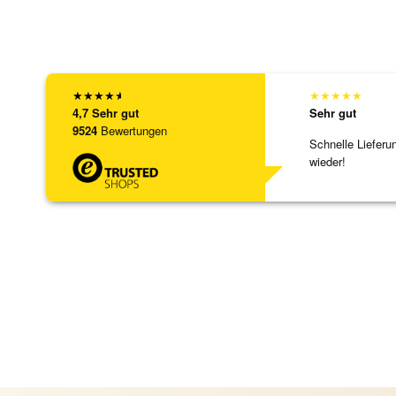
★
★
★
★
★
★
★
★
★
★
4,7
Sehr gut
Sehr gut
9524
Bewertungen
Schnelle Lieferu
wieder!