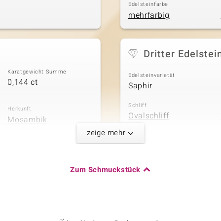
Edelsteinfarbe
mehrfarbig
Dritter Edelstei
Karatgewicht Summe
Edelsteinvarietät
0,144 ct
Saphir
Schliff
Herkunft
Ovalschliff
Mosambik
zeige mehr
Zum Schmuckstück
Karatgewicht Summe
0,095 ct
Herkunft
Brasilien