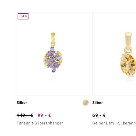
-34%
Silber
Silber
149,- €
99,- €
69,- €
Tansanit-Silberanhänger
Gelber Beryll-Silberan