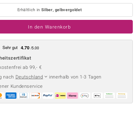
Perle
Ringgröße ermitteln
lith
Spinell
Erhältlich in
Silber, gelbvergoldet
in
Zirkon
In den Warenkorb
Gelb
Sehr gut
4.70
/5.00
heitszertifikat
ostenfrei ab 99,- €
ng nach
Deutschland
innerhalb von 1-3 Tagen
ener Kundenservice