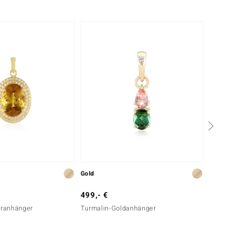
Gold
Gold
499,- €
499,-
eranhänger
Turmalin-Goldanhänger
Nicht 
Golda