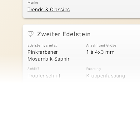
Marke
Trends & Classics
Zweiter Edelstein
Edelsteinvarietät
Anzahl und Größe
Pinkfarbener
1 à 4x3 mm
Mosambik-Saphir
Schliff
Fassung
Tropfenschliff
Krappenfassung
Vierter Edelstein
Edelsteinvarietät
Anzahl und Größe
Citrin
1 à 3 mm
Schliff
Fassung
Rundschliff
Krappenfassung