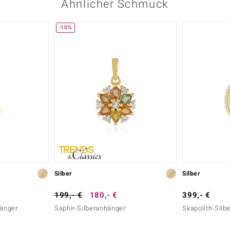
Ähnlicher Schmuck
-10%
Silber
Silber
199,- €
180,- €
399,- €
hänger
Saphir-Silberanhänger
Skapolith-Silb