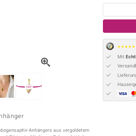
Onyx
Peridot
ns
♦ Silberhalsketten
TPC
Rhodolith
Spektro
k
♦ Silberohrringe
Trends & Classics
Türkis
Turmal
♦ Silberanhänger
Vitale Minerale
n
Platinschmuck
Blau
Grün
★
★
★
★
★
Mit
Echt
Versandk
Lieferu
Hauseig
360°
Anhänger
enbogensaphir-Anhängers aus vergoldetem