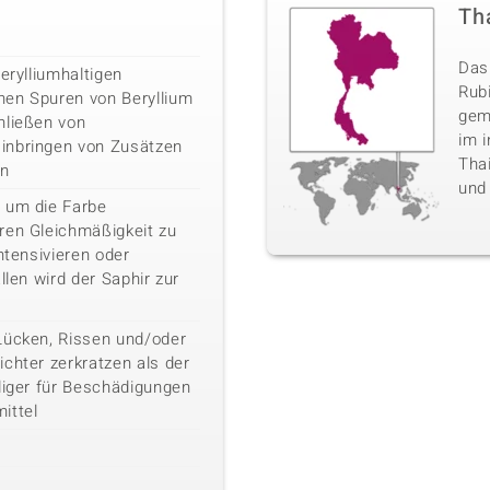
Th
Das 
erylliumhaltigen
Rub
nen Spuren von Beryllium
gem
hließen von
im i
inbringen von Zusätzen
Tha
en
und
 um die Farbe
ren Gleichmäßigkeit zu
ntensivieren oder
llen wird der Saphir zur
Lücken, Rissen und/oder
chter zerkratzen als der
liger für Beschädigungen
ittel