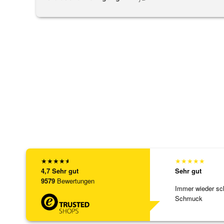
★
★
★
★
★
★
★
★
★
★
4,7
Sehr gut
Sehr gut
9579
Bewertungen
Immer wieder sc
Schmuck