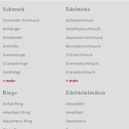
Schmuck
Edelsteine
Gesamter Schmuck
Achatschmuck
Anhänger
Amethystschmuck
Armbänder
Aquamarinschmuck
Armreife
Bernsteinschmuck
Damenringe
Citrinschmuck
Diamantringe
Diamantschmuck
Goldringe
Granatschmuck
mehr
mehr
Ringe
Edelsteinlexikon
Achat Ring
Alexandrit
Amethyst Ring
Amethyst
Aquamarin Ring
Aquamarin