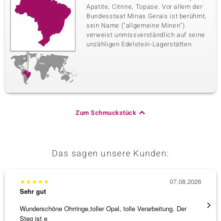
Apatite, Citrine, Topase. Vor allem der
Bundesstaat Minas Gerais ist berühmt,
sein Name ("allgemeine Minen")
verweist unmissverständlich auf seine
unzähligen Edelstein-Lagerstätten.
Zum Schmuckstück
Das sagen unsere Kunden:
★
★
★
★
★
07.08.2026
★
★
★
Sehr gut
Sehr g
Wunderschöne Ohrringe,toller Opal, tolle Verarbeitung. Der
Die Wa
Steg ist e