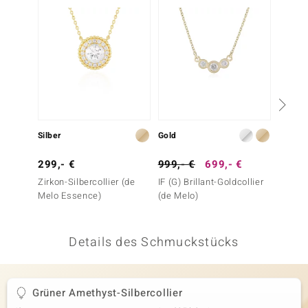
 JUWELO
remonti
uca
no Collection
ENTS BY DE MELO
Silber
Gold
Gold
va
299,- €
999,- €
699,- €
999,-
Zirkon-Silbercollier (de
IF (G) Brillant-Goldcollier
I1 (H) B
otenier
Melo Essence)
(de Melo)
Goldha
 1894 Collection
Details des Schmuckstücks
ana
Grüner Amethyst-Silbercollier