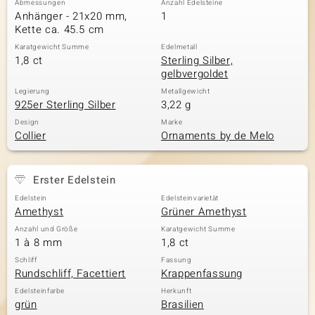
Abmessungen
Anzahl Edelsteine
Anhänger - 21x20 mm,
1
Kette ca. 45.5 cm
Karatgewicht Summe
Edelmetall
& Classics
1,8 ct
Sterling Silber,
gelbvergoldet
Minerale
Legierung
Metallgewicht
925er Sterling Silber
3,22 g
Design
Marke
Collier
Ornaments by de Melo
Erster Edelstein
Edelstein
Edelsteinvarietät
Amethyst
Grüner Amethyst
Anzahl und Größe
Karatgewicht Summe
1 à 8 mm
1,8 ct
Schliff
Fassung
Rundschliff, Facettiert
Krappenfassung
Edelsteinfarbe
Herkunft
grün
Brasilien