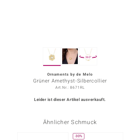
ors Edition
ana
Prince Designs
360°
o
Chic
Ornaments by de Melo
Grüner Amethyst-Silbercollier
insell
Art.Nr.: 8671RL
n Vogue
Leider ist dieser Artikel ausverkauft.
 Show
Ähnlicher Schmuck
o Paraíso
Classics
-30%