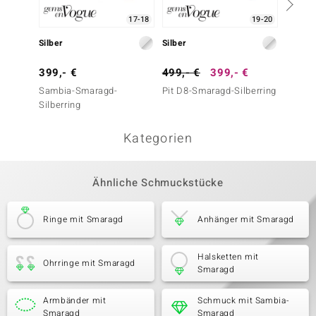
17-18
19-20
Silber
Silber
Silber
399,- €
499,- €
399,- €
399,-
Sambia-Smaragd-
Pit D8-Smaragd-Silberring
Pit D8
Silberring
Silberc
Kategorien
Ähnliche Schmuckstücke
Ringe mit Smaragd
Anhänger mit Smaragd
Halsketten mit
Ohrringe mit Smaragd
Smaragd
Armbänder mit
Schmuck mit Sambia-
Smaragd
Smaragd