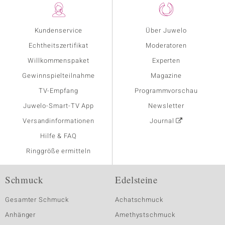
Kundenservice
Über Juwelo
Echtheitszertifikat
Moderatoren
Willkommenspaket
Experten
Gewinnspielteilnahme
Magazine
TV-Empfang
Programmvorschau
Juwelo-Smart-TV App
Newsletter
Versandinformationen
Journal
Hilfe & FAQ
Ringgröße ermitteln
Schmuck
Edelsteine
Gesamter Schmuck
Achatschmuck
Anhänger
Amethystschmuck