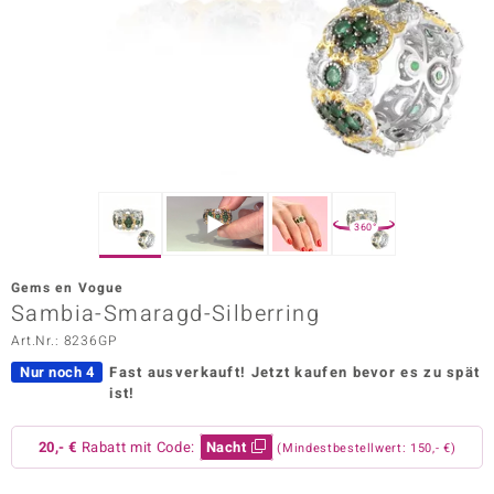
ors Edition
ana
Prince Designs
o
360°
Chic
Gems en Vogue
insell
Sambia-Smaragd-Silberring
Art.Nr.: 8236GP
n Vogue
Nur noch 4
Fast ausverkauft!
Jetzt kaufen bevor es zu spät
 Show
ist!
o Paraíso
20,- €
Rabatt mit Code:
Nacht
(Mindestbestellwert: 150,- €)
Classics