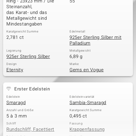
Ring - 23x23 mm / Die
55
Steinanzahl,
das Karat- und das
Metallgewicht sind
Mindestangaben
Karatgewicht Summe
Edelmetall
2,781 ct
925er Sterling Silber mit
Palladium
Legierung
Metallgewicht
925er Sterling Silber
6,89 g
Design
Marke
Eternity
Gems en Vogue
Erster Edelstein
Edelstein
Edelsteinvarietät
Smaragd
Sambia-Smaragd
Anzahl und Größe
Karatgewicht Summe
5 à 3 mm
0,495 ct
Schliff
Fassung
Rundschliff, Facettiert
Krappenfassung