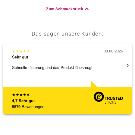
Zum Schmuckstück
Das sagen unsere Kunden:
★
★
★
★
★
08.08.2026
★
★
★
Sehr gut
Sehr g
Schnelle Lieferung und das Produkt überzeugt
Schöne
★
★
★
★
★
4,7
Sehr gut
9579
Bewertungen