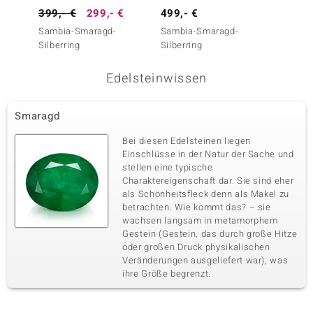
399,- €
299,- €
499,- €
399,-
Vierter Edelstein
Sambia-Smaragd-
Sambia-Smaragd-
Sambi
Edelsteinvarietät
Anzahl und Größe
Silberring
Silberring
Silberr
Zirkon
20 à 1,5 mm
Karatgewicht Summe
Schliff
Edelsteinwissen
0,36 ct
Rundschliff
Fassung
Herkunft
Krappenfassung
Kambodscha
Smaragd
Bei diesen Edelsteinen liegen
Einschlüsse in der Natur der Sache und
stellen eine typische
Charaktereigenschaft dar. Sie sind eher
als Schönheitsfleck denn als Makel zu
betrachten. Wie kommt das? – sie
wachsen langsam in metamorphem
Gestein (Gestein, das durch große Hitze
oder großen Druck physikalischen
Veränderungen ausgeliefert war), was
ihre Größe begrenzt.