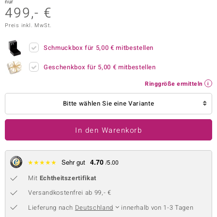
nur
499,- €
 JUWELO
Preis inkl. MwSt.
remonti
Schmuckbox für
5,00 €
mitbestellen
uca
Geschenkbox für
5,00 €
mitbestellen
no Collection
Ringgröße ermitteln
ENTS BY DE MELO
Bitte wählen Sie eine Variante
va
In den Warenkorb
otenier
 1894 Collection
4.70
★
★
★
★
★
Sehr gut
/5.00
Mit
Echtheitszertifikat
ana
Versandkostenfrei ab 99,- €
Lieferung nach
Deutschland
innerhalb von 1-3 Tagen