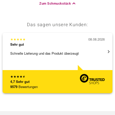
Zum Schmuckstück
Das sagen unsere Kunden:
★
★
★
★
★
08.08.2026
★
★
★
Sehr gut
Sehr g
Schnelle Lieferung und das Produkt überzeugt
Schöne
★
★
★
★
★
4,7
Sehr gut
9579
Bewertungen