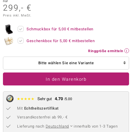
nur
299,- €
 JUWELO
Preis inkl. MwSt.
remonti
Schmuckbox für
5,00 €
mitbestellen
uca
Geschenkbox für
5,00 €
mitbestellen
no Collection
Ringgröße ermitteln
ENTS BY DE MELO
Bitte wählen Sie eine Variante
va
In den Warenkorb
otenier
 1894 Collection
4.70
★
★
★
★
★
Sehr gut
/5.00
Mit
Echtheitszertifikat
ana
Versandkostenfrei ab 99,- €
Lieferung nach
Deutschland
innerhalb von 1-3 Tagen