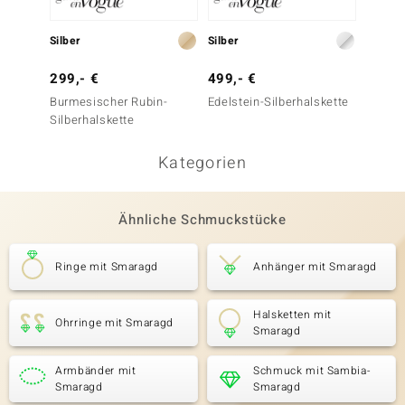
Silber
Silber
Silber
299,- €
499,- €
399,-
Burmesischer Rubin-
Edelstein-Silberhalskette
Edelste
Silberhalskette
Kategorien
Ähnliche Schmuckstücke
Ringe mit Smaragd
Anhänger mit Smaragd
Halsketten mit
Ohrringe mit Smaragd
Smaragd
Armbänder mit
Schmuck mit Sambia-
Smaragd
Smaragd