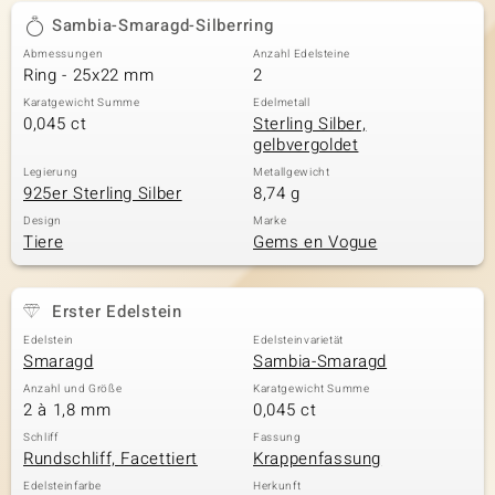
Sambia-Smaragd-Silberring
Abmessungen
Anzahl Edelsteine
Ring - 25x22 mm
2
Karatgewicht Summe
Edelmetall
0,045 ct
Sterling Silber,
gelbvergoldet
Legierung
Metallgewicht
925er Sterling Silber
8,74 g
Design
Marke
Tiere
Gems en Vogue
Erster Edelstein
Edelstein
Edelsteinvarietät
Smaragd
Sambia-Smaragd
Anzahl und Größe
Karatgewicht Summe
2 à 1,8 mm
0,045 ct
Schliff
Fassung
Rundschliff, Facettiert
Krappenfassung
Edelsteinfarbe
Herkunft