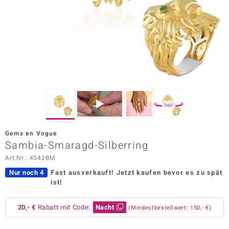
ors Edition
ana
Prince Designs
o
360°
Chic
Gems en Vogue
insell
Sambia-Smaragd-Silberring
Art.Nr.: 4542BM
n Vogue
Nur noch 4
Fast ausverkauft!
Jetzt kaufen bevor es zu spät
 Show
ist!
o Paraíso
20,- €
Rabatt mit Code:
Nacht
(Mindestbestellwert: 150,- €)
Classics