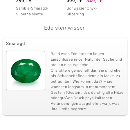
299,- €
399,- €
349,- €
399,-
Sambia-Smaragd-
Schwarzer Onyx-
Sambi
Silberhalskette
Silberring
Silberr
Edelsteinwissen
Smaragd
Bei diesen Edelsteinen liegen
Einschlüsse in der Natur der Sache und
stellen eine typische
Charaktereigenschaft dar. Sie sind eher
als Schönheitsfleck denn als Makel zu
betrachten. Wie kommt das? – sie
wachsen langsam in metamorphem
Gestein (Gestein, das durch große Hitze
oder großen Druck physikalischen
Veränderungen ausgeliefert war), was
ihre Größe begrenzt.