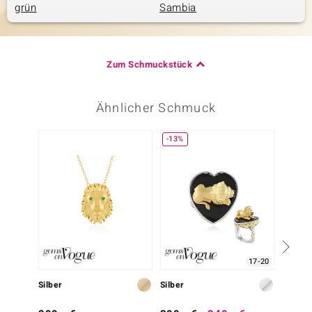
grün
Sambia
Zum Schmuckstück
Ähnlicher Schmuck
-13%
-25%
17-20
Silber
Silber
Silber