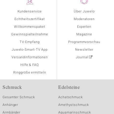
Kundenservice
Über Juwelo
Echtheitszertifikat
Moderatoren
Willkommenspaket
Experten
Gewinnspielteilnahme
Magazine
TV-Empfang
Programmvorschau
Juwelo-Smart-TV App
Newsletter
Versandinformationen
Journal
Hilfe & FAQ
Ringgröße ermitteln
Schmuck
Edelsteine
Gesamter Schmuck
Achatschmuck
Anhänger
Amethystschmuck
Armbänder
Aquamarinschmuck