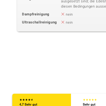
ausgesetzt sind; die Edels
diesen Bedingungen ausse
Dampfreinigung
nein
Ultraschallreinigung
nein
★
★
★
★
★
★
★
★
★
★
4,7
Sehr gut
Sehr gut