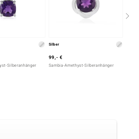
Silber
Silber
99,- €
39,- 
st-Silberanhänger
Sambia-Amethyst-Silberanhänger
Amethy