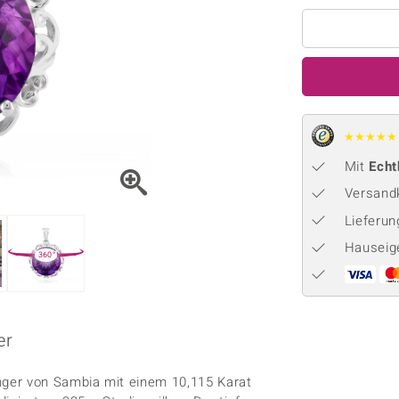
Onyx
Peridot
ns
♦ Silberhalsketten
TPC
Rhodolith
Spektro
k
♦ Silberohrringe
Trends & Classics
Türkis
Turmal
♦ Silberanhänger
Vitale Minerale
n
Platinschmuck
Blau
Grün
★
★
★
★
★
Mit
Echt
Versandk
Lieferu
Hauseig
360°
er
ger von Sambia mit einem 10,115 Karat