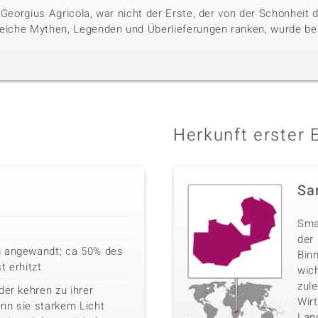
 Georgius Agricola, war nicht der Erste, der von der Schönheit
reiche Mythen, Legenden und Überlieferungen ranken, wurde bere
Herkunft erster 
Sa
Sma
der
g angewandt; ca 50% des
Binn
t erhitzt
wich
zul
der kehren zu ihrer
Wirt
nn sie starkem Licht
Lan