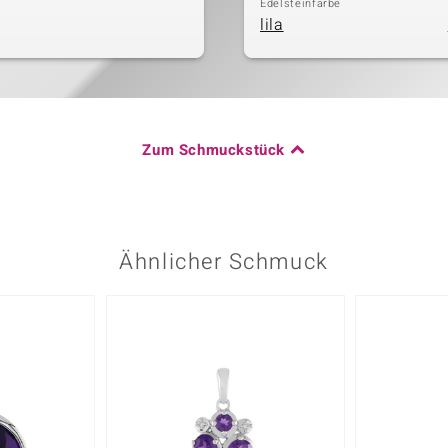
Edelsteinfarbe
lila
Zum Schmuckstück
Ähnlicher Schmuck