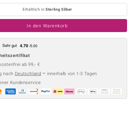
Perle
Ringgröße ermitteln
lith
Spinell
Erhältlich in
Sterling Silber
in
Zirkon
In den Warenkorb
Gelb
Sehr gut
4.70
/5.00
heitszertifikat
ostenfrei ab 99,- €
ng nach
Deutschland
innerhalb von 1-3 Tagen
ener Kundenservice