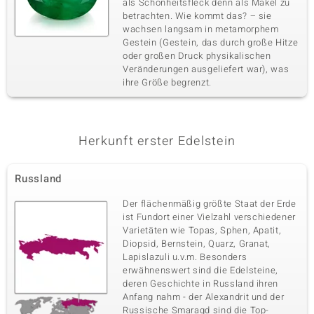
als Schönheitsfleck denn als Makel zu
betrachten. Wie kommt das? – sie
wachsen langsam in metamorphem
Gestein (Gestein, das durch große Hitze
oder großen Druck physikalischen
Veränderungen ausgeliefert war), was
ihre Größe begrenzt.
Herkunft erster Edelstein
Russland
Der flächenmäßig größte Staat der Erde
ist Fundort einer Vielzahl verschiedener
Varietäten wie Topas, Sphen, Apatit,
Diopsid, Bernstein, Quarz, Granat,
Lapislazuli u.v.m. Besonders
erwähnenswert sind die Edelsteine,
deren Geschichte in Russland ihren
Anfang nahm - der Alexandrit und der
Russische Smaragd sind die Top-