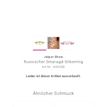
ors Edition
ana
Prince Designs
360°
o
Chic
Jaipur Show
Russischer Smaragd-Silberring
insell
Art.Nr.: 6305QD
n Vogue
Leider ist dieser Artikel ausverkauft.
 Show
Ähnlicher Schmuck
o Paraíso
Classics
Nur n