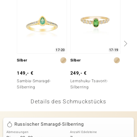
 JUWELO
remonti
uca
no Collection
17-20
17-19
ENTS BY DE MELO
Silber
Silber
Gold
va
149,- €
249,- €
1.299
Sambia-Smaragd-
Lemshuku-Tsavorit-
AAA-S
otenier
Silberring
Silberring
Goldri
 1894 Collection
Details des Schmuckstücks
ana
Russischer Smaragd-Silberring
Abmessungen
Anzahl Edelsteine