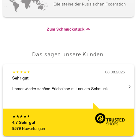
Edelsteine der Russischen Föderation.
Zum Schmuckstück
Das sagen unsere Kunden:
★
★
★
★
★
08.08.2026
★
★
★
Sehr gut
Sehr g
Immer wieder schöne Erlebnisse mit neuem Schmuck
Schnel
★
★
★
★
★
4,7
Sehr gut
9579
Bewertungen