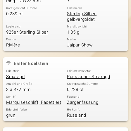
Ring - 20x23 mm
7
Karatgewicht Summe
Edelmetall
0,289 ct
Sterling Silber,
gelbvergoldet
& Classics
Legierung
Metallgewicht
925er Sterling Silber
1,85 g
Minerale
Design
Marke
Rivière
Jaipur Show
Erster Edelstein
Edelstein
Edelsteinvarietät
Smaragd
Russischer Smaragd
Anzahl und Größe
Karatgewicht Summe
3 à 4x2 mm
0,228 ct
Schliff
Fassung
Marquiseschliff, Facettiert
Zargenfassung
Edelsteinfarbe
Herkunft
grün
Russland