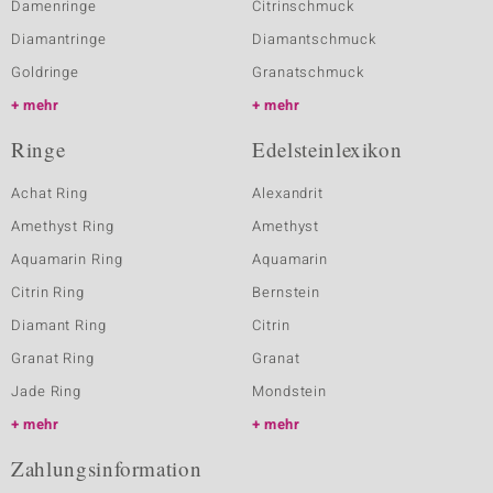
Damenringe
Citrinschmuck
Diamantringe
Diamantschmuck
Goldringe
Granatschmuck
mehr
mehr
Ringe
Edelsteinlexikon
Achat Ring
Alexandrit
Amethyst Ring
Amethyst
Aquamarin Ring
Aquamarin
Citrin Ring
Bernstein
Diamant Ring
Citrin
Granat Ring
Granat
Jade Ring
Mondstein
mehr
mehr
Zahlungsinformation