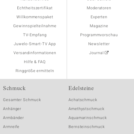
Echtheitszertifikat
Moderatoren
Willkommenspaket
Experten
Gewinnspielteilnahme
Magazine
TV-Empfang
Programmvorschau
Juwelo-Smart-TV App
Newsletter
Versandinformationen
Journal
Hilfe & FAQ
Ringgröße ermitteln
Schmuck
Edelsteine
Gesamter Schmuck
Achatschmuck
Anhänger
Amethystschmuck
Armbänder
Aquamarinschmuck
Armreife
Bernsteinschmuck