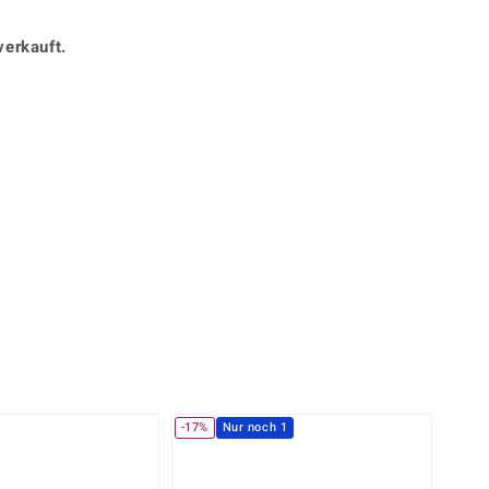
Perle
Ringgröße ermitteln
lith
Spinell
verkauft.
in
Zirkon
Gelb
-17%
Nur noch 1
-25%