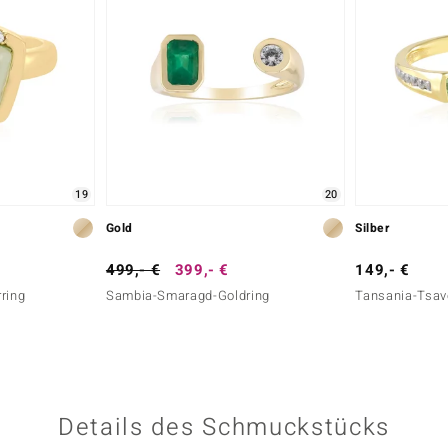
19
20
Gold
Silber
499,- €
399,- €
149,- €
ring
Sambia-Smaragd-Goldring
Tansania-Tsavo
Details des Schmuckstücks