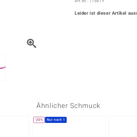
Onyx
Peridot
Art.Nr.: 7756TY
ns
♦ Silberhalsketten
TPC
Rhodolith
Spektro
k
♦ Silberohrringe
Leider ist dieser Artikel aus
Trends & Classics
Türkis
Turmal
♦ Silberanhänger
Vitale Minerale
n
Platinschmuck
Blau
Grün
Ähnlicher Schmuck
-20%
Nur noch 1