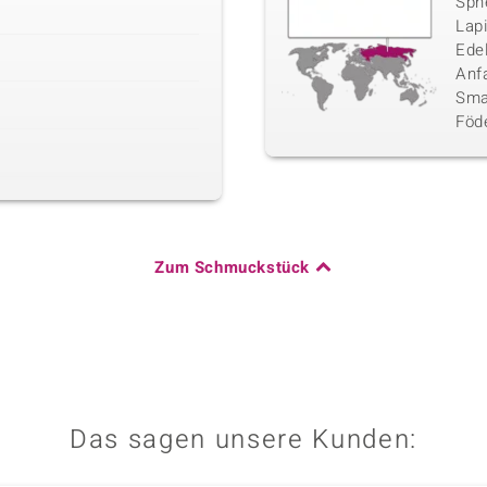
Sphe
Lap
Ede
Anf
Sma
Föd
Zum Schmuckstück
Das sagen unsere Kunden: