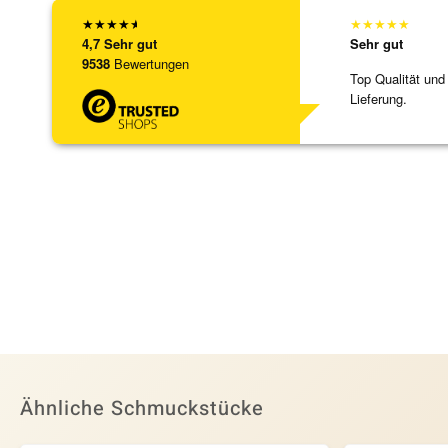
★
★
★
★
★
★
★
★
★
★
4,7
Sehr gut
Sehr gut
9538
Bewertungen
Top Qualität und
Lieferung.
Ähnliche Schmuckstücke