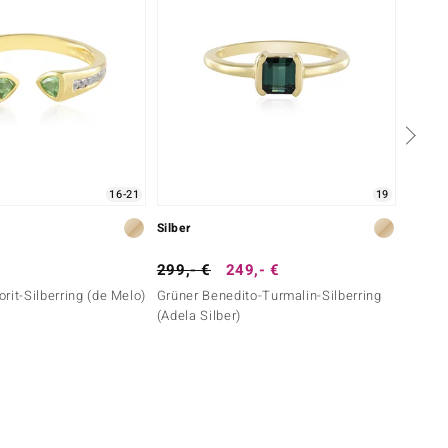
16-21
19
Silber
Silber
299,- €
249,- €
199,-
rit-Silberring (de Melo)
Grüner Benedito-Turmalin-Silberring
Grüner
(Adela Silber)
(Adela