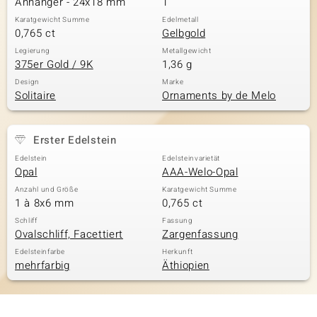
Anhänger - 24x18 mm
1
Karatgewicht Summe
Edelmetall
0,765 ct
Gelbgold
& Classics
Legierung
Metallgewicht
375er Gold / 9K
1,36 g
Minerale
Design
Marke
Solitaire
Ornaments by de Melo
Erster Edelstein
Edelstein
Edelsteinvarietät
Opal
AAA-Welo-Opal
Anzahl und Größe
Karatgewicht Summe
1 à 8x6 mm
0,765 ct
Schliff
Fassung
Ovalschliff, Facettiert
Zargenfassung
Edelsteinfarbe
Herkunft
mehrfarbig
Äthiopien