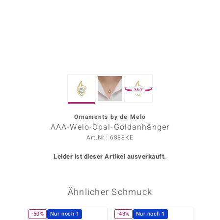
ors Edition
ana
Prince Designs
360°
o
Chic
Ornaments by de Melo
AAA-Welo-Opal-Goldanhänger
insell
Art.Nr.: 6888KE
n Vogue
Leider ist dieser Artikel ausverkauft.
 Show
Ähnlicher Schmuck
o Paraíso
Classics
-50%
Nur noch 1
-43%
Nur noch 1
-34%