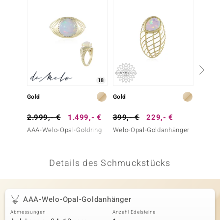
 JUWELO
remonti
uca
no Collection
18
ENTS BY DE MELO
Gold
Gold
Silber
va
2.999,- €
1.499,- €
399,- €
229,- €
149,-
AAA-Welo-Opal-Goldring
Welo-Opal-Goldanhänger
Welo-O
otenier
 1894 Collection
Details des Schmuckstücks
ana
AAA-Welo-Opal-Goldanhänger
Abmessungen
Anzahl Edelsteine