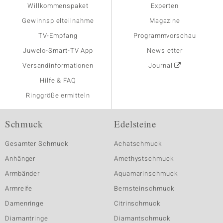
Willkommenspaket
Experten
Gewinnspielteilnahme
Magazine
TV-Empfang
Programmvorschau
Juwelo-Smart-TV App
Newsletter
Versandinformationen
Journal
Hilfe & FAQ
Ringgröße ermitteln
Schmuck
Edelsteine
Gesamter Schmuck
Achatschmuck
Anhänger
Amethystschmuck
Armbänder
Aquamarinschmuck
Armreife
Bernsteinschmuck
Damenringe
Citrinschmuck
Diamantringe
Diamantschmuck