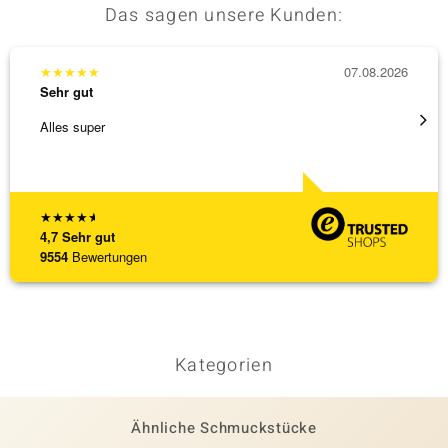
Das sagen unsere Kunden:
★
★
★
★
★
07.08.2026
★
★
★
Sehr gut
Sehr g
Alles super
Wunder
Steg is
[ weite
★
★
★
★
★
4,7
Sehr gut
9554
Bewertungen
Kategorien
Ähnliche Schmuckstücke