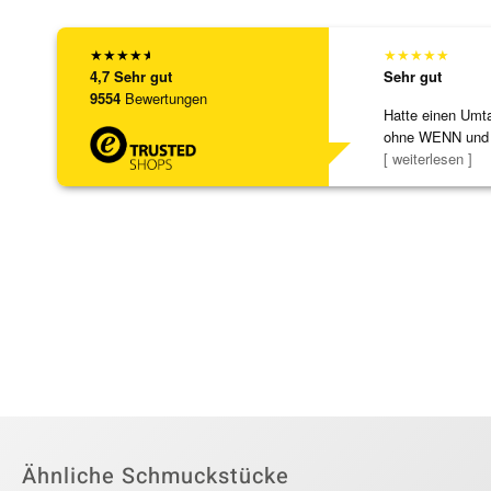
★
★
★
★
★
★
★
★
★
★
4,7
Sehr gut
Sehr gut
9554
Bewertungen
Hatte einen Umta
ohne WENN und
Schmuckstücke 
[ weiterlesen ]
Ähnliche Schmuckstücke