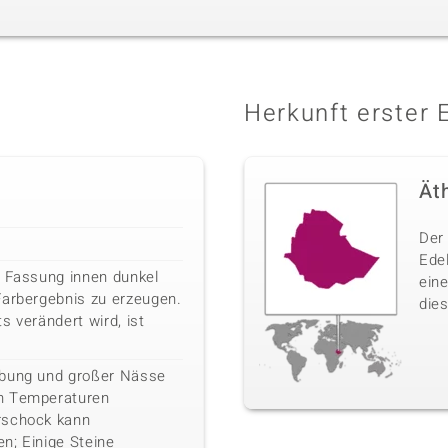
Herkunft erster 
Ät
Der 
Ede
e Fassung innen dunkel
ein
Farbergebnis zu erzeugen.
dies
s verändert wird, ist
ebung und großer Nässe
n Temperaturen
rschock kann
n; Einige Steine