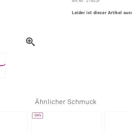
Onyx
Peridot
Art.Nr.: 2190JF
ns
♦ Silberhalsketten
TPC
Rhodolith
Spektro
k
♦ Silberohrringe
Leider ist dieser Artikel aus
Trends & Classics
Türkis
Turmal
♦ Silberanhänger
Vitale Minerale
n
Platinschmuck
Blau
Grün
Ähnlicher Schmuck
-34%