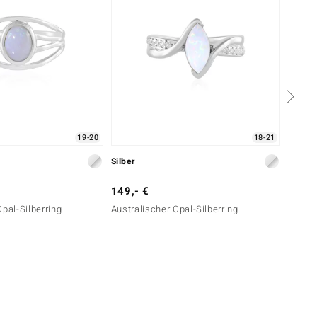
19-20
18-21
Silber
Silber
149,- €
79,- 
Opal-Silberring
Australischer Opal-Silberring
Welo-O