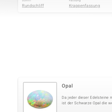
Schliff
Fassung
Rundschliff
Krappenfassung
Vierter Edelstein
Edelsteinvarietät
Anzahl und Größe
Zirkon
2 à 1,2 mm
Schliff
Fassung
Rundschliff
Krappenfassung
Opal
Da jeder dieser Edelsteine m
ist der Schwarze Opal die w