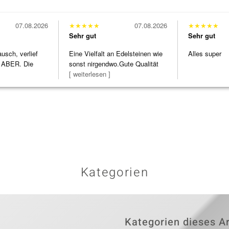
07.08.2026
★
★
★
★
★
07.08.2026
★
★
★
★
★
Sehr gut
Sehr gut
usch, verlief
Eine Vielfalt an Edelsteinen wie
Alles super
 ABER. Die
sonst nirgendwo.Gute Qualität
h
zu noc
[ weiterlesen ]
Kategorien
Kategorien dieses Ar