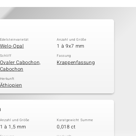
Edelsteinvarietät
Anzahl und Größe
Welo-Opal
1 à 9x7 mm
Schliff
Fassung
Ovaler Cabochon,
Krappenfassung
Cabochon
Herkunft
Äthiopien
n
Anzahl und Größe
Karatgewicht Summe
1 à 1,5 mm
0,018 ct