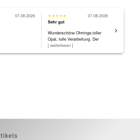
07.08.2026
★
★
★
★
★
07.08.2026
★
★
★
★
★
Sehr gut
Sehr gut
Wunderschöne Ohrringe,toller
Die Ware k
Opal, tolle Verarbeitung. Der
erwartet. 
Steg ist e
[ weiterlesen ]
verpackt.
tikels