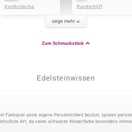
Herkunft
Schliff
Kambodscha
Rundschliff
zeige mehr
Karatgewicht Summe
Zum Schmuckstück
0,027 ct
Herkunft
Kambodscha
Edelsteinwissen
it Farbspiel seine eigene Persönlichkeit besitzt, spielen persö
ertvollste Art, da seine schwarze Körperfarbe besonders intens