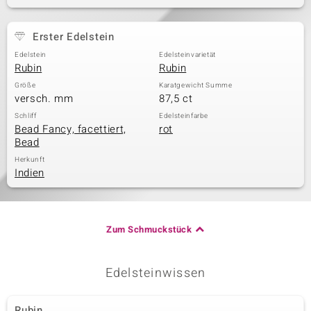
Erster Edelstein
& Classics
Edelstein
Edelsteinvarietät
Rubin
Rubin
Minerale
Größe
Karatgewicht Summe
versch. mm
87,5 ct
Schliff
Edelsteinfarbe
Bead Fancy, facettiert,
rot
Bead
Herkunft
Indien
Zum Schmuckstück
Edelsteinwissen
Rubin