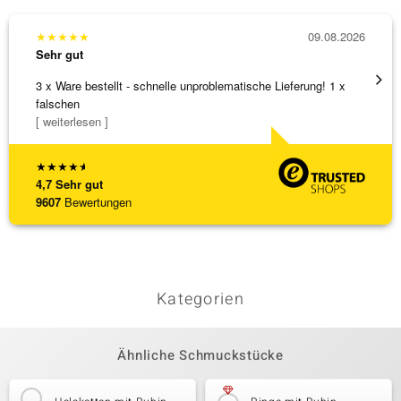
★
★
★
★
★
09.08.2026
★
★
★
Sehr gut
Sehr g
3 x Ware bestellt - schnelle unproblematische Lieferung! 1 x
Anhäng
falschen
Omega
[ weiterlesen ]
[ weite
★
★
★
★
★
4,7
Sehr gut
9607
Bewertungen
Kategorien
Ähnliche Schmuckstücke