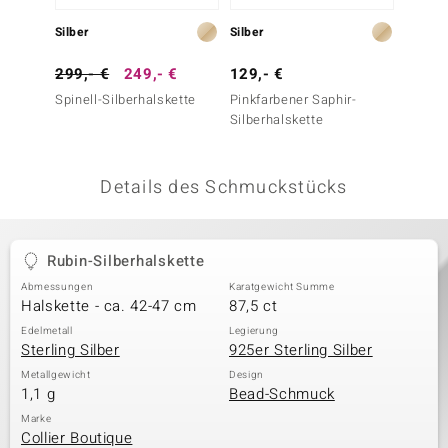
 JUWELO
Silber
Silber
Silber
remonti
299,- €
249,- €
129,- €
69,- 
Spinell-Silberhalskette
Pinkfarbener Saphir-
Mosamb
uca
Silberhalskette
Silber
no Collection
Details des Schmuckstücks
ENTS BY DE MELO
va
Rubin-Silberhalskette
otenier
Abmessungen
Karatgewicht Summe
Halskette - ca. 42-47 cm
87,5 ct
 1894 Collection
Edelmetall
Legierung
Sterling Silber
925er Sterling Silber
Metallgewicht
Design
1,1 g
Bead-Schmuck
ana
Marke
Collier Boutique