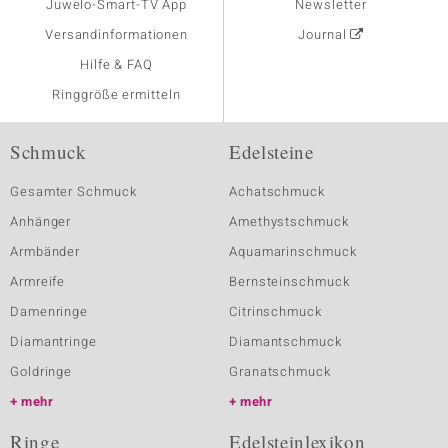
Juwelo-Smart-TV App
Newsletter
Versandinformationen
Journal
Hilfe & FAQ
Ringgröße ermitteln
Schmuck
Edelsteine
Gesamter Schmuck
Achatschmuck
Anhänger
Amethystschmuck
Armbänder
Aquamarinschmuck
Armreife
Bernsteinschmuck
Damenringe
Citrinschmuck
Diamantringe
Diamantschmuck
Goldringe
Granatschmuck
mehr
mehr
Ringe
Edelsteinlexikon