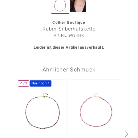
ors Edition
ana
Collier Boutique
Rubin-Silberhalskette
Art.Nr.: 9934HR
Prince Designs
Leider ist dieser Artikel ausverkauft.
o
Ähnlicher Schmuck
Chic
insell
-17%
Nur noch 1
Nur n
n Vogue
 Show
o Paraíso
Classics