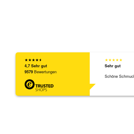
★
★
★
★
★
★
★
★
★
★
4,7
Sehr gut
Sehr gut
9579
Bewertungen
Schöne Schmuck,