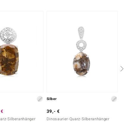
Silber
Silber
 €
39,- €
29,- 
uarz-Silberanhänger
Dinosaurier-Quarz-Silberanhänger
Magnes