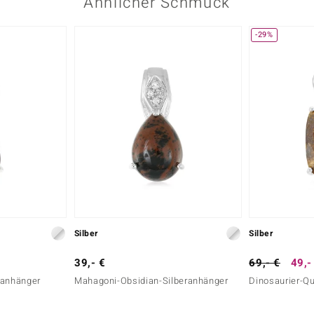
Ähnlicher Schmuck
-29%
Silber
Silber
39,- €
69,- €
49,-
ranhänger
Mahagoni-Obsidian-Silberanhänger
Dinosaurier-Q