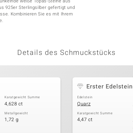
funkelnde weiße Topas-Steine aus
s 925er Sterlingsilber gefertigt und
lässe. Kombinieren Sie es mit Ihrem
e.
Details des Schmuckstücks
Erster Edelstein
Karatgewicht Summe
Edelstein
4,628 ct
Quarz
Metallgewicht
Karatgewicht Summe
1,72 g
4,47 ct