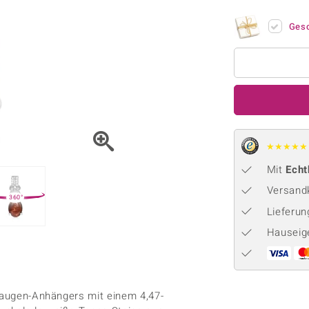
Onyx
Peridot
ns
♦ Silberhalsketten
TPC
Rhodolith
Spektro
Ges
k
♦ Silberohrringe
Trends & Classics
Türkis
Turmal
♦ Silberanhänger
Vitale Minerale
n
Platinschmuck
Blau
Grün
★
★
★
★
★
Mit
Echt
Versandk
360°
Lieferu
Hauseig
eraugen-Anhängers mit einem 4,47-