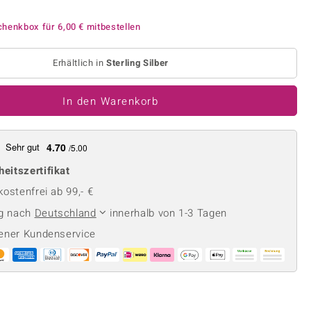
Perle
Ringgröße ermitteln
lith
Spinell
chenkbox für
6,00 €
mitbestellen
in
Zirkon
Erhältlich in
Sterling Silber
Gelb
In den Warenkorb
Sehr gut
4.70
/5.00
heitszertifikat
ostenfrei ab 99,- €
ng nach
Deutschland
innerhalb von 1-3 Tagen
ener Kundenservice