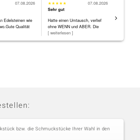
07.08.2026
★
★
★
★
★
07.08.2026
★
★
★
★
★
Sehr gut
Sehr gut
 an Edelsteinen wie
Hatte einen Umtausch, verlief
Die Ware k
wo.Gute Qualität
ohne WENN und ABER. Die
erwartet. 
]
Schmuckstücke h
[ weiterlesen ]
verpackt.
stellen:
stück bzw. die Schmuckstücke Ihrer Wahl in den