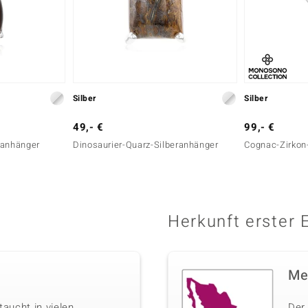
Silber
Silber
49,- €
99,- €
ranhänger
Dinosaurier-Quarz-Silberanhänger
Cognac-Zirkon
Herkunft erster 
Me
 taucht in vielen
Der