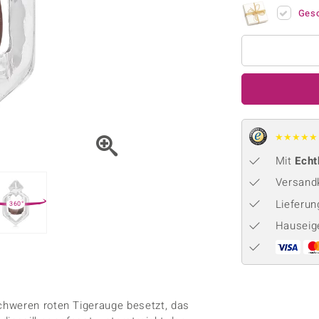
Onyx
Peridot
ns
♦ Silberhalsketten
TPC
Ges
Rhodolith
Spektro
k
♦ Silberohrringe
Trends & Classics
Türkis
Turmal
♦ Silberanhänger
Vitale Minerale
n
Platinschmuck
Blau
Grün
★
★
★
★
★
Mit
Echt
Versandk
Lieferu
360°
Hauseig
chweren roten Tigerauge besetzt, das