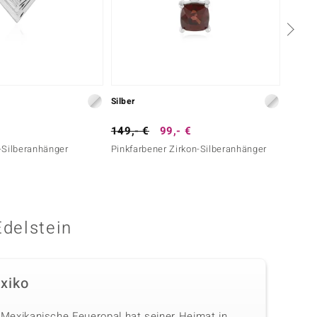
Silber
Silber
149,- €
99,- €
39,- 
-Silberanhänger
Pinkfarbener Zirkon-Silberanhänger
Dinosa
Edelstein
xiko
 Mexikanische Feueropal hat seiner Heimat in