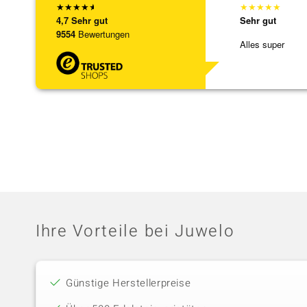
★
★
★
★
★
★
★
★
★
★
4,7
Sehr gut
Sehr gut
9554
Bewertungen
Alles super
Ihre Vorteile bei Juwelo
Günstige Herstellerpreise