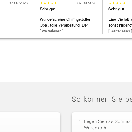
07.08.2026
★
★
★
★
★
07.08.2026
★
★
★
★
★
Sehr gut
Sehr gut
Wunderschöne Ohrringe,toller
Eine Vielfalt
Opal, tolle Verarbeitung. Der
sonst nirgend
Steg ist e
[ weiterlesen ]
zu noc
[ weiterlesen 
So können Sie be
Legen Sie das Schmuck
Warenkorb.