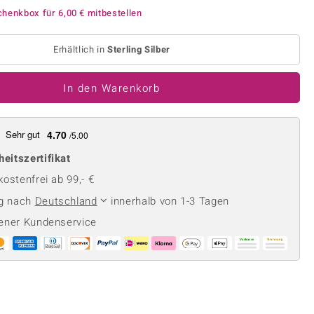
Perle
Ringgröße ermitteln
chenkbox für
6,00 €
mitbestellen
lith
Spinell
in
Zirkon
Erhältlich in
Sterling Silber
In den Warenkorb
Gelb
Sehr gut
4.70
/5.00
heitszertifikat
ostenfrei ab 99,- €
ng nach
Deutschland
innerhalb von 1-3 Tagen
ener Kundenservice