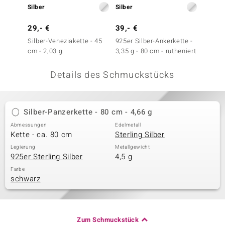
Silber
Silber
Silber
 JUWELO
29,- €
39,- €
49,- 
remonti
Silber-Veneziakette - 45
925er Silber-Ankerkette -
Silber-
cm - 2,03 g
3,35 g - 80 cm - rutheniert
cm - 3
uca
Details des Schmuckstücks
no Collection
ENTS BY DE MELO
Silber-Panzerkette - 80 cm - 4,66 g
va
Abmessungen
Edelmetall
Kette - ca. 80 cm
Sterling Silber
otenier
Legierung
Metallgewicht
925er Sterling Silber
4,5 g
 1894 Collection
Farbe
schwarz
ana
Zum Schmuckstück