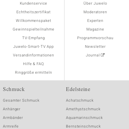
Kundenservice
Über Juwelo
Echtheitszertifikat
Moderatoren
Willkommenspaket
Experten
Gewinnspielteilnahme
Magazine
TV-Empfang
Programmvorschau
Juwelo-Smart-TV App
Newsletter
Versandinformationen
Journal
Hilfe & FAQ
Ringgröße ermitteln
Schmuck
Edelsteine
Gesamter Schmuck
Achatschmuck
Anhänger
Amethystschmuck
Armbänder
Aquamarinschmuck
Armreife
Bernsteinschmuck