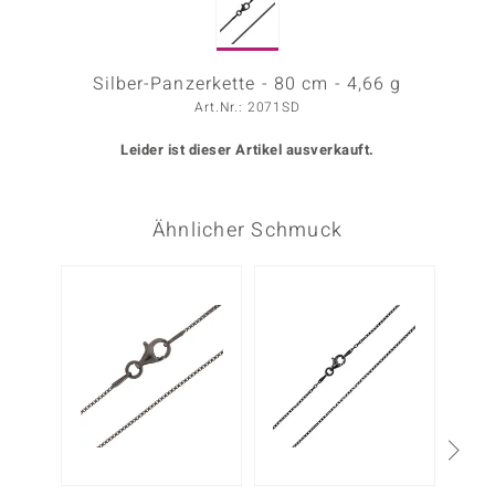
ors Edition
ana
Silber-Panzerkette - 80 cm - 4,66 g
Art.Nr.: 2071SD
Leider ist dieser Artikel ausverkauft.
Prince Designs
o
Ähnlicher Schmuck
Chic
insell
n Vogue
 Show
o Paraíso
Classics