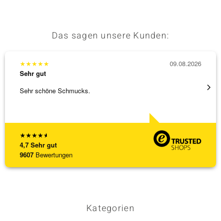
Das sagen unsere Kunden:
& Classics
Minerale
★
★
★
★
★
09.08.2026
★
★
★
Sehr gut
Sehr g
Sehr schöne Schmucks.
Schöne
weiter
★
★
★
★
★
4,7
Sehr gut
9607
Bewertungen
Kategorien