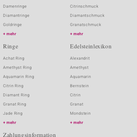
Damenringe
Citrinschmuck
Diamantringe
Diamantschmuck
Goldringe
Granatschmuck
mehr
mehr
Ringe
Edelsteinlexikon
Achat Ring
Alexandrit
Amethyst Ring
Amethyst
Aquamarin Ring
Aquamarin
Citrin Ring
Bernstein
Diamant Ring
Citrin
Granat Ring
Granat
Jade Ring
Mondstein
mehr
mehr
Zahlungsinformation