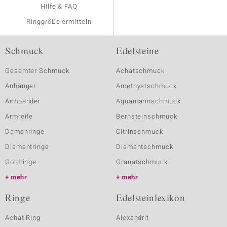
Hilfe & FAQ
Ringgröße ermitteln
Schmuck
Edelsteine
Gesamter Schmuck
Achatschmuck
Anhänger
Amethystschmuck
Armbänder
Aquamarinschmuck
Armreife
Bernsteinschmuck
Damenringe
Citrinschmuck
Diamantringe
Diamantschmuck
Goldringe
Granatschmuck
mehr
mehr
Ringe
Edelsteinlexikon
Achat Ring
Alexandrit