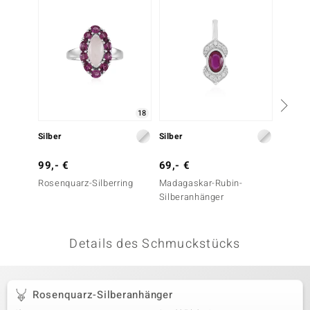
 JUWELO
remonti
uca
no Collection
18
ENTS BY DE MELO
Silber
Silber
Gold
va
99,- €
69,- €
499,-
Rosenquarz-Silberring
Madagaskar-Rubin-
Mosamb
otenier
Silberanhänger
Goldan
 1894 Collection
Details des Schmuckstücks
ana
Rosenquarz-Silberanhänger