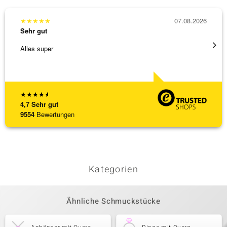
★
★
★
★
★
07.08.2026
★
★
★
Sehr gut
Sehr g
Alles super
Eine V
zu noc
[ weite
★
★
★
★
★
4,7
Sehr gut
9554
Bewertungen
Kategorien
Ähnliche Schmuckstücke