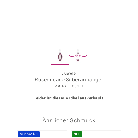
ors Edition
ana
Prince Designs
360°
o
Chic
Juwelo
Rosenquarz-Silberanhänger
insell
Art.Nr.: 7001IB
n Vogue
Leider ist dieser Artikel ausverkauft.
 Show
Ähnlicher Schmuck
o Paraíso
Classics
Nur noch 1
NEU
NEU