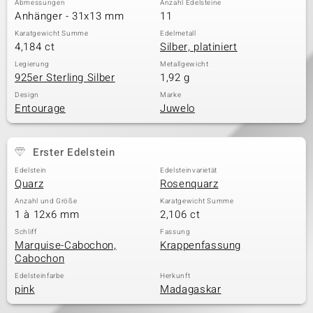
Abmessungen
Anzahl Edelsteine
Anhänger - 31x13 mm
11
Karatgewicht Summe
Edelmetall
4,184 ct
Silber, platiniert
& Classics
Legierung
Metallgewicht
925er Sterling Silber
1,92 g
Minerale
Design
Marke
Entourage
Juwelo
Erster Edelstein
Edelstein
Edelsteinvarietät
Quarz
Rosenquarz
Anzahl und Größe
Karatgewicht Summe
1 à 12x6 mm
2,106 ct
Schliff
Fassung
Marquise-Cabochon,
Krappenfassung
Cabochon
Edelsteinfarbe
Herkunft
pink
Madagaskar