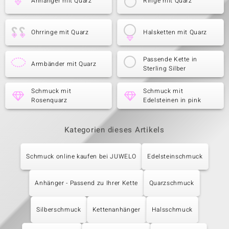
Anhänger mit Quarz
Ringe mit Quarz
Ohrringe mit Quarz
Halsketten mit Quarz
Passende Kette in
Armbänder mit Quarz
Sterling Silber
Schmuck mit
Schmuck mit
Rosenquarz
Edelsteinen in pink
Kategorien dieses Artikels
Schmuck online kaufen bei JUWELO
Edelsteinschmuck
Anhänger - Passend zu Ihrer Kette
Quarzschmuck
Silberschmuck
Kettenanhänger
Halsschmuck