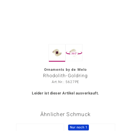
ors Edition
ana
Prince Designs
360°
o
Chic
Ornaments by de Melo
Rhodolith-Goldring
insell
Art.Nr.: 5627PE
n Vogue
Leider ist dieser Artikel ausverkauft.
 Show
Ähnlicher Schmuck
o Paraíso
Classics
Nur noch 1
Nur n