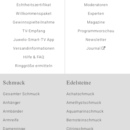
Echtheitszertifikat
Moderatoren
Willkommenspaket
Experten
Gewinnspielteilnahme
Magazine
TV-Empfang
Programmvorschau
Juwelo-Smart-TV App
Newsletter
Versandinformationen
Journal
Hilfe & FAQ
Ringgröße ermitteln
Schmuck
Edelsteine
Gesamter Schmuck
Achatschmuck
Anhänger
Amethystschmuck
Armbänder
Aquamarinschmuck
Armreife
Bernsteinschmuck
Damenringe
Citrinschmuck