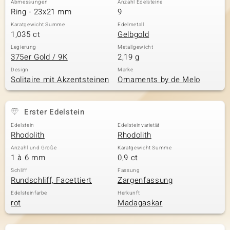
Abmessungen
Anzahl Edelsteine
Ring - 23x21 mm
9
Karatgewicht Summe
Edelmetall
1,035 ct
Gelbgold
& Classics
Legierung
Metallgewicht
375er Gold / 9K
2,19 g
Minerale
Design
Marke
Solitaire mit Akzentsteinen
Ornaments by de Melo
Erster Edelstein
Edelstein
Edelsteinvarietät
Rhodolith
Rhodolith
Anzahl und Größe
Karatgewicht Summe
1 à 6 mm
0,9 ct
Schliff
Fassung
Rundschliff, Facettiert
Zargenfassung
Edelsteinfarbe
Herkunft
rot
Madagaskar