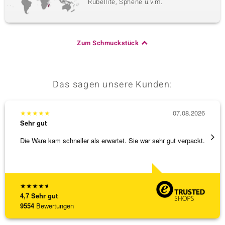
Rubellite, Sphene u.v.m.
Zum Schmuckstück
Das sagen unsere Kunden:
★
★
★
★
★
07.08.2026
★
★
★
Sehr gut
Sehr g
Die Ware kam schneller als erwartet. Sie war sehr gut verpackt.
Alles 
★
★
★
★
★
4,7
Sehr gut
9554
Bewertungen