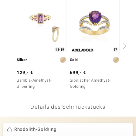
 JUWELO
remonti
uca
no Collection
18-19
17
ENTS BY DE MELO
Silber
Gold
Gold
va
129,- €
699,- €
699,-
Sambia-Amethyst-
Sibirischer Amethyst-
Rift Va
otenier
Silberring
Goldring
Goldri
 1894 Collection
Details des Schmuckstücks
ana
Rhodolith-Goldring