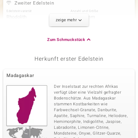
Zweiter Edelstein
Edelsteinvarietät
Anzahl und Größe
Rhodolith
6 à 1,5 mm
zeige mehr
Karatgewicht Summe
Schliff
0,108 ct
Rundschliff
Fassung
Herkunft
Zum Schmuckstück
Balkenfassung
Indien
Herkunft erster Edelstein
Dritter Edelstein
Edelsteinvarietät
Anzahl und Größe
Madagaskar
I2 (I) Diamant
2 à 1,5 mm
Karatgewicht Summe
Schliff
Der Inselstaat zur rechten Afrikas
0,027 ct
Runder Brillantschliff
verfügt über eine Vielzahl gefragter
Bodenschätze. Aus Madagaskar
Fassung
Herkunft
Zargenfassung
stammen Kostbarkeiten wie
Afrika
Farbwechsel-Granate, Danburite,
Apatite, Saphire, Turmaline, Heliodore,
Hemimorphite, Indigolithe, Jaspise,
Labradorite, Limonen-Citrine,
Mondsteine, Onyxe, Glitzer-Quarze,