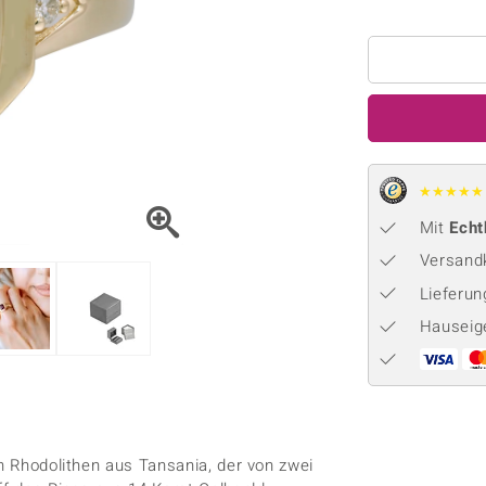
Onyx
Peridot
ns
♦ Silberhalsketten
TPC
Rhodolith
Spektro
k
♦ Silberohrringe
Trends & Classics
Türkis
Turmal
♦ Silberanhänger
Vitale Minerale
n
Platinschmuck
Blau
Grün
★
★
★
★
★
Mit
Echt
Versandk
Lieferu
Hauseig
en Rhodolithen aus Tansania, der von zwei