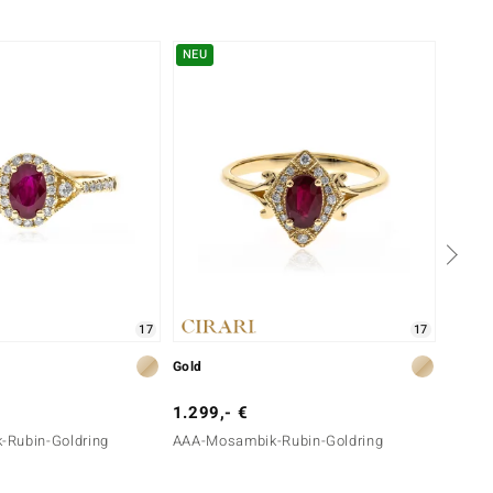
NEU
17
17
Gold
Gold
1.299,- €
799,-
Rubin-Goldring
AAA-Mosambik-Rubin-Goldring
AAA-M