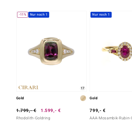
-11%
Nur noch 1
Nur noch 1
17
Gold
Gold
1.799,- €
1.599,- €
799,- €
Rhodolith-Goldring
AAA-Mosambik-Rubin-G