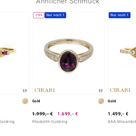
Ähnlicher Schmuck
-15%
Nur noch 1
Nur noch 1
17
17
Gold
Gold
1.999,- €
1.699,- €
1.499,- €
oldring
Rhodolith-Goldring
AAA-Mosambik-