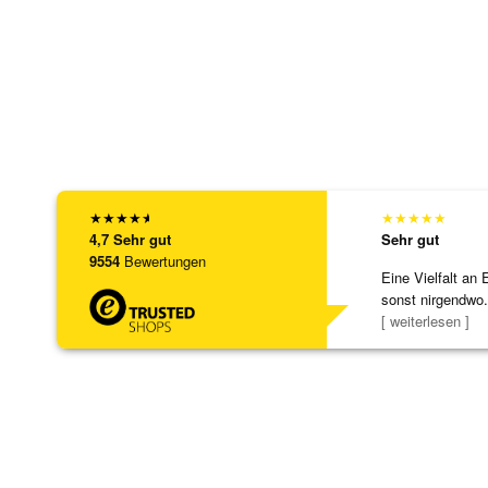
★
★
★
★
★
★
★
★
★
★
4,7
Sehr gut
Sehr gut
9554
Bewertungen
Eine Vielfalt an 
sonst nirgendwo.
zu noc
[ weiterlesen ]