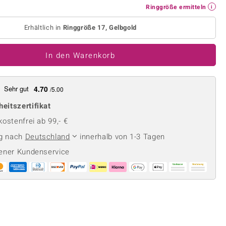
Perle
Ringgröße ermitteln
Ringgröße ermitteln
lith
Spinell
Erhältlich in
Ringgröße 17, Gelbgold
in
Zirkon
In den Warenkorb
Gelb
Sehr gut
4.70
/5.00
heitszertifikat
ostenfrei ab 99,- €
ng nach
Deutschland
innerhalb von 1-3 Tagen
ener Kundenservice