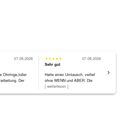
07.08.2026
★
★
★
★
★
07.08.2026
★
★
★
★
★
Sehr gut
Sehr gut
Ohrringe,toller
Hatte einen Umtausch, verlief
Die Ware k
rarbeitung. Der
ohne WENN und ABER. Die
erwartet. 
]
Schmuckstücke h
[ weiterlesen ]
verpackt.