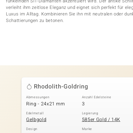
funkelnden SI1-Diamanten akzentuiert wird. Der antike Schli
verleiht ihm zeitlose Eleganz und eignet sich perfekt für e
Luxus im Alltag. Kombinieren Sie ihn mit neutralen oder du
Schattierungen zu betonen.
Rhodolith-Goldring
Abmessungen
Anzahl Edelsteine
Ring - 24x21 mm
3
Edelmetall
Legierung
Gelbgold
585er Gold / 14K
Design
Marke