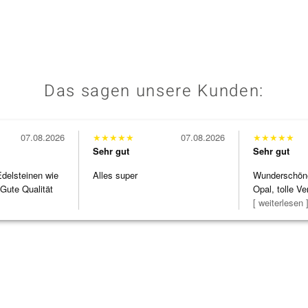
Das sagen unsere Kunden:
07.08.2026
★
★
★
★
★
07.08.2026
★
★
★
★
★
Sehr gut
Sehr gut
Edelsteinen wie
Alles super
Wunderschöne 
Gute Qualität
Opal, tolle Ve
Steg ist e
[ weiterlesen 