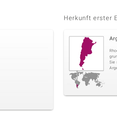
Herkunft erster 
Ar
Rhod
gru
Sie
Arge