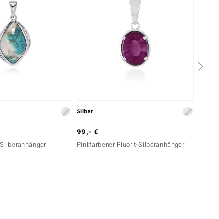
Silber
Silber
99,- €
129,-
-Silberanhänger
Pinkfarbener Fluorit-Silberanhänger
Perlmu