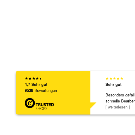
★
★
★
★
★
★
★
★
★
★
4,7
Sehr gut
Sehr gut
9538
Bewertungen
Besonders gefall
schnelle Bearbei
Bearbeitun
[ weiterlesen ]