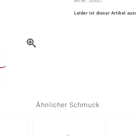
Onyx
Peridot
Art.Nr.: 2030LI
ns
♦ Silberhalsketten
TPC
Rhodolith
Spektro
k
♦ Silberohrringe
Leider ist dieser Artikel aus
Trends & Classics
Türkis
Turmal
♦ Silberanhänger
Vitale Minerale
n
Platinschmuck
Blau
Grün
Ähnlicher Schmuck