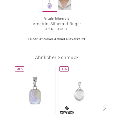
ors Edition
ana
Vitale Minerale
Ametrin-Silberanhänger
Art.Nr.: 4985KI
Prince Designs
Leider ist dieser Artikel ausverkauft.
o
Ähnlicher Schmuck
Chic
insell
-25%
-51%
-13%
n Vogue
 Show
o Paraíso
Classics