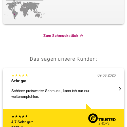
Zum Schmuckstück
Das sagen unsere Kunden:
★
★
★
★
★
09.08.2026
★
★
★
Sehr gut
Sehr g
Schöner preiswerter Schmuck, kann ich nur nur
Anhäng
weiterempfehlen.
Omega
[ weite
★
★
★
★
★
4,7
Sehr gut