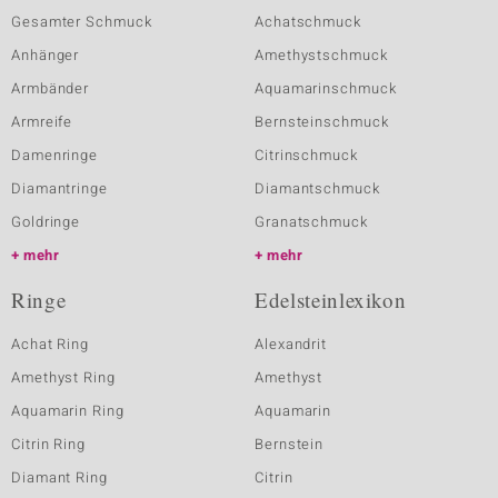
Gesamter Schmuck
Achatschmuck
Anhänger
Amethystschmuck
Armbänder
Aquamarinschmuck
Armreife
Bernsteinschmuck
Damenringe
Citrinschmuck
Diamantringe
Diamantschmuck
Goldringe
Granatschmuck
mehr
mehr
Ringe
Edelsteinlexikon
Achat Ring
Alexandrit
Amethyst Ring
Amethyst
Aquamarin Ring
Aquamarin
Citrin Ring
Bernstein
Diamant Ring
Citrin