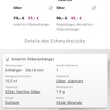
 JUWELO
Silber
Silber
Silber
remonti
79,- €
59,- €
99,- €
49,- €
79,- 
Ametrin-Silberanhänger
Regenbogen-Mondstein-
Welo-O
uca
Silberanhänger
no Collection
Details des Schmuckstücks
ENTS BY DE MELO
va
Ametrin-Silberanhänger
Abmessungen
Anzahl Edelsteine
otenier
Anhänger - 30x14 mm
1
 1894 Collection
Karatgewicht Summe
Edelmetall
10,5 ct
Silber, platiniert
Legierung
Metallgewicht
925er Sterling Silber
1,9 g
ana
Design
Marke
Solitaire
Vitale Minerale