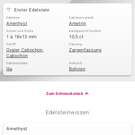
Erster Edelstein
Edelstein
Edelsteinvarietät
& Classics
Amethyst
Ametrin
Anzahl und Größe
Karatgewicht Summe
Minerale
1 à 18x13 mm
10,5 ct
Schliff
Fassung
Ovaler Cabochon,
Zargenfassung
Cabochon
Edelsteinfarbe
Herkunft
lila
Bolivien
Zum Schmuckstück
Edelsteinwissen
Amethyst