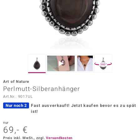
ors Edition
ana
Prince Designs
o
360°
Chic
Art of Nature
insell
Perlmutt-Silberanhänger
Art.Nr.: 9017UL
n Vogue
Nur noch 2
Fast ausverkauft!
Jetzt kaufen bevor es zu spät
 Show
ist!
o Paraíso
nur
69,- €
Classics
Preis inkl. MwSt., zzgl.
Versandkosten