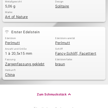
Metallgewicht
Design
5,06 g
Solitaire
Marke
Art of Nature
Erster Edelstein
Edelstein
Edelsteinvarietät
Perlmutt
Perlmutt
Anzahl und Größe
Schliff
1 à 20,5x15 mm
Fancy-Schliff, Facettiert
Fassung
Edelsteinfarbe
Zargenfassung geklebt
braun
Herkunft
China
Zum Schmuckstück