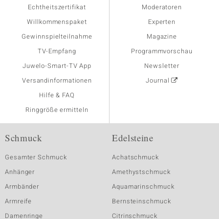
Echtheitszertifikat
Moderatoren
Willkommenspaket
Experten
Gewinnspielteilnahme
Magazine
TV-Empfang
Programmvorschau
Juwelo-Smart-TV App
Newsletter
Versandinformationen
Journal
Hilfe & FAQ
Ringgröße ermitteln
Schmuck
Edelsteine
Gesamter Schmuck
Achatschmuck
Anhänger
Amethystschmuck
Armbänder
Aquamarinschmuck
Armreife
Bernsteinschmuck
Damenringe
Citrinschmuck