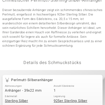
Chinesischer Perlmutt-Sterling-Silber-Anhänger
Dieser bezaubernde Anhänger zeigt ein schimmerndes chinesisches
Perlmutt, eingefasst in hochwertiges 925er Sterling Silber. Die
& Classics
ausgefallene Form des Edelsteins, ca. 20,5 x 15 mm, ist
wunderschön von einem detaillierten Silberdesign umrahmt, das
Minerale
sein natürliches Schillern hervorhebt. Dieser Anhänger ist ideal, um
Ihrer Garderobe einen Hauch von Raffinesse zu verleihen und eignet
sich sowohl für legere als auch für formelle Anlässe. Sein
einzigartiger Reiz macht ihn zu einem Gesprächsanlass und zu einer
schönen Ergänzung für jede Schmucksammlung.
Details des Schmuckstücks
Perlmutt-Silberanhänger
Abmessungen
Anzahl Edelsteine
Anhänger - 39x22 mm
1
Edelmetall
Legierung
Sterling Silber
925er Sterling Silber