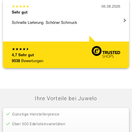
★
★
★
★
★
06.08.2026
★
★
★
Sehr gut
Sehr g
Schnelle Lieferung. Schöner Schmuck
Besond
Bearbe
[ weite
★
★
★
★
★
4,7
Sehr gut
9538
Bewertungen
Ihre Vorteile bei Juwelo
Günstige Herstellerpreise
Über 500 Edelsteinvarietäten