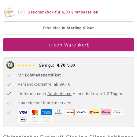
 JUWELO
Geschenkbox für
6,00 €
mitbestellen
remonti
Erhältlich in
Sterling Silber
uca
In den Warenkorb
no Collection
ENTS BY DE MELO
4.70
★
★
★
★
★
Sehr gut
/5.00
va
Mit
Echtheitszertifikat
otenier
Versandkostenfrei ab 99,- €
Lieferung nach
Deutschland
innerhalb von 1-3 Tagen
 1894 Collection
Hauseigener Kundenservice
ana