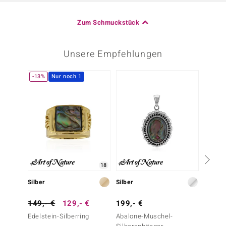
Zum Schmuckstück
Unsere Empfehlungen
-13%
Nur noch 1
-40%
18
Silber
Silber
Silber
149,- €
129,- €
199,- €
99,- 
Edelstein-Silberring
Abalone-Muschel-
Thulit