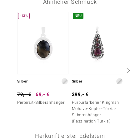
Ähnlicher Schmuck
-13%
NEU
Silber
Silber
Silber
79,- €
69,- €
299,- €
39,- 
Pietersit-Silberanhänger
Purpurfarbener Kingman
Perlmu
Mohave-Kupfer-Türkis-
Silberanhänger
(Faszination Türkis)
Herkunft erster Edelstein