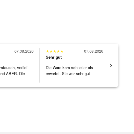
07.08.2026
★
★
★
★
★
07.08.2026
★
★
★
★
★
Sehr gut
Sehr gut
mtausch, verlief
Die Ware kam schneller als
Eine Vielf
nd ABER. Die
erwartet. Sie war sehr gut
sonst nirg
ke h
]
verpackt.
zu noc
[ weiterles