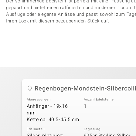
Der schimmernde Edelstein ist perfekt mit einer Fassung aus
gepaart und bietet einen raffinierten und modernen Touch. Di
Ausflüge oder elegante Anlässe und passt sowohl zum Tag
Ihren Look mit diesem bezaubernden Stück auf.
Regenbogen-Mondstein-Silbercoll
Abmessungen
Anzahl Edelsteine
Anhänger - 19x16
1
mm,
Kette ca. 40.5-45.5 cm
Edelmetall
Legierung
Silber, platiniert
925er Sterling Silber