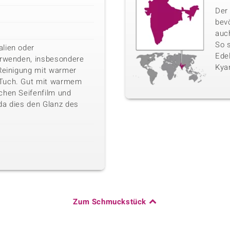
Der 
bev
auc
So 
lien oder
Edel
erwenden, insbesondere
Kyan
 Reinigung mit warmer
 Tuch. Gut mit warmem
chen Seifenfilm und
da dies den Glanz des
Zum Schmuckstück