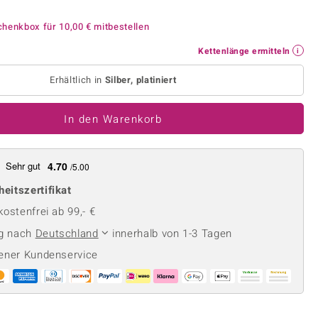
Perle
Ringgröße ermitteln
lith
Spinell
chenkbox für
10,00 €
mitbestellen
in
Zirkon
Kettenlänge ermitteln
Erhältlich in
Silber, platiniert
Gelb
In den Warenkorb
Sehr gut
4.70
/5.00
heitszertifikat
ostenfrei ab 99,- €
ng nach
Deutschland
innerhalb von 1-3 Tagen
ener Kundenservice