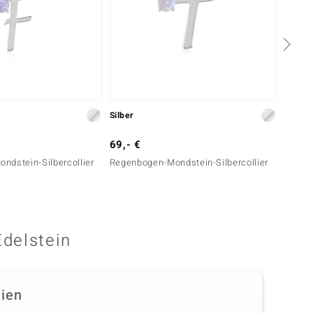
Silber
Silber
69,- €
69,- 
ndstein-Silbercollier
Regenbogen-Mondstein-Silbercollier
Regenb
Edelstein
dien