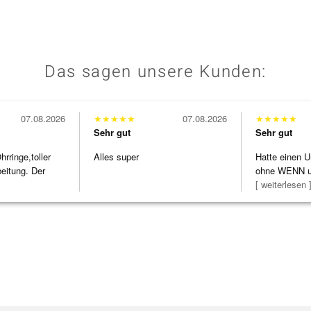
Das sagen unsere Kunden:
07.08.2026
★
★
★
★
★
07.08.2026
★
★
★
★
★
Sehr gut
Sehr gut
ringe,toller
Alles super
Hatte einen U
beitung. Der
ohne WENN u
Schmuckstüc
[ weiterlesen 