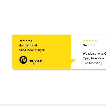
★
★
★
★
★
★
★
★
★
★
4,7
Sehr gut
Sehr gut
9554
Bewertungen
Wunderschöne Ohr
Opal, tolle Verar
Steg ist e
[ weiterlesen ]