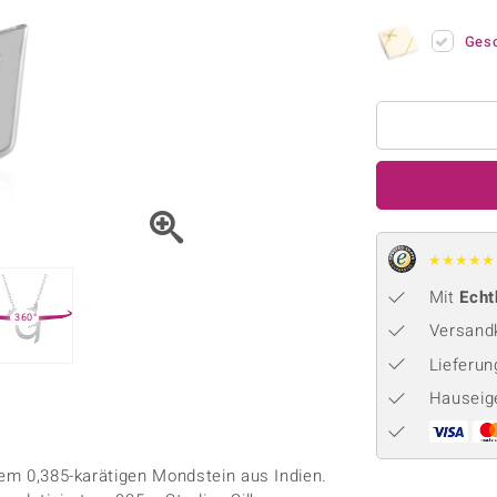
Onyx
Peridot
ns
♦ Silberhalsketten
TPC
Rhodolith
Spektro
Ges
k
♦ Silberohrringe
Trends & Classics
Türkis
Turmal
♦ Silberanhänger
Vitale Minerale
n
Platinschmuck
Blau
Grün
★
★
★
★
★
Mit
Echt
360°
Versandk
Lieferu
Hauseig
nem 0,385-karätigen Mondstein aus Indien.