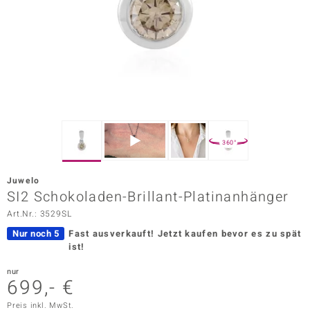
ors Edition
ana
Prince Designs
o
360°
Chic
Juwelo
insell
SI2 Schokoladen-Brillant-Platinanhänger
Art.Nr.: 3529SL
n Vogue
Nur noch 5
Fast ausverkauft!
Jetzt kaufen bevor es zu spät
 Show
ist!
o Paraíso
nur
699,- €
Classics
Preis inkl. MwSt.