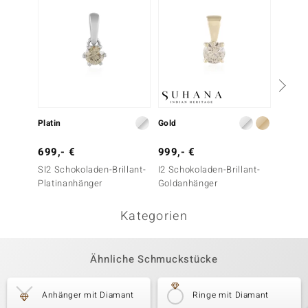
Platin
Gold
Silber
699,- €
999,- €
79,- 
SI2 Schokoladen-Brillant-
I2 Schokoladen-Brillant-
SI1 (G)
Platinanhänger
Goldanhänger
Silber
Kategorien
Ähnliche Schmuckstücke
Anhänger mit Diamant
Ringe mit Diamant