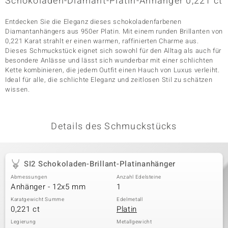
Schokoladen-Diamant-Platin-Anhänger 0,221 ct
Entdecken Sie die Eleganz dieses schokoladenfarbenen
Diamantanhängers aus 950er Platin. Mit einem runden Brillanten von
& Classics
0,221 Karat strahlt er einen warmen, raffinierten Charme aus.
Dieses Schmuckstück eignet sich sowohl für den Alltag als auch für
Minerale
besondere Anlässe und lässt sich wunderbar mit einer schlichten
Kette kombinieren, die jedem Outfit einen Hauch von Luxus verleiht.
Ideal für alle, die schlichte Eleganz und zeitlosen Stil zu schätzen
wissen.
Details des Schmuckstücks
SI2 Schokoladen-Brillant-Platinanhänger
Abmessungen
Anzahl Edelsteine
Anhänger - 12x5 mm
1
Karatgewicht Summe
Edelmetall
0,221 ct
Platin
Legierung
Metallgewicht