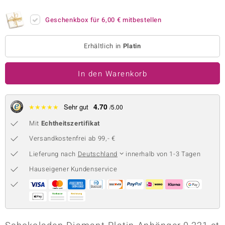
 JUWELO
Geschenkbox für
6,00 €
mitbestellen
remonti
Erhältlich in
Platin
uca
In den Warenkorb
no Collection
ENTS BY DE MELO
4.70
★
★
★
★
★
Sehr gut
/5.00
va
Mit
Echtheitszertifikat
otenier
Versandkostenfrei ab 99,- €
Lieferung nach
Deutschland
innerhalb von 1-3 Tagen
 1894 Collection
Hauseigener Kundenservice
ana