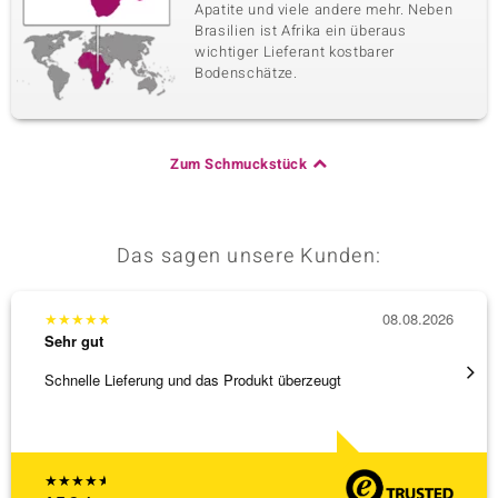
Apatite und viele andere mehr. Neben
Brasilien ist Afrika ein überaus
wichtiger Lieferant kostbarer
Bodenschätze.
Zum Schmuckstück
Das sagen unsere Kunden:
★
★
★
★
★
08.08.2026
★
★
★
Sehr gut
Sehr g
Schnelle Lieferung und das Produkt überzeugt
Schöne
★
★
★
★
★