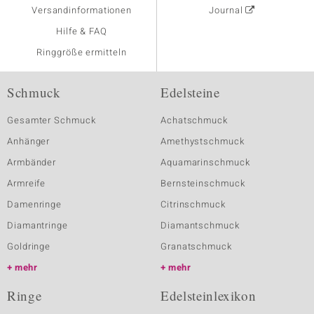
Versandinformationen
Journal
Hilfe & FAQ
Ringgröße ermitteln
Schmuck
Edelsteine
Gesamter Schmuck
Achatschmuck
Anhänger
Amethystschmuck
Armbänder
Aquamarinschmuck
Armreife
Bernsteinschmuck
Damenringe
Citrinschmuck
Diamantringe
Diamantschmuck
Goldringe
Granatschmuck
mehr
mehr
Ringe
Edelsteinlexikon