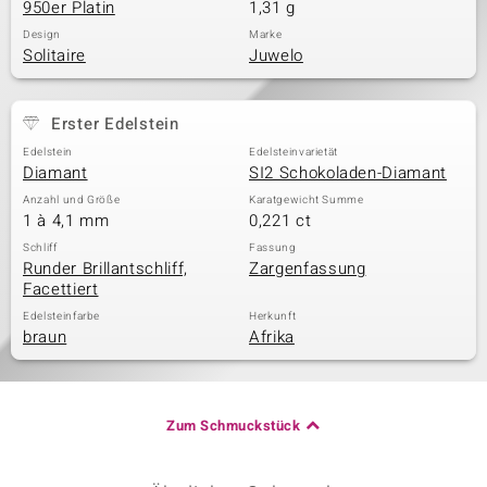
950er Platin
1,31 g
Design
Marke
Solitaire
Juwelo
Erster Edelstein
Edelstein
Edelsteinvarietät
Diamant
SI2 Schokoladen-Diamant
Anzahl und Größe
Karatgewicht Summe
1 à 4,1 mm
0,221 ct
Schliff
Fassung
Runder Brillantschliff,
Zargenfassung
Facettiert
Edelsteinfarbe
Herkunft
braun
Afrika
Zum Schmuckstück