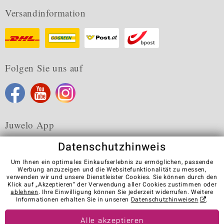
Versandinformation
Folgen Sie uns auf
Juwelo App
Datenschutzhinweis
Um Ihnen ein optimales Einkaufserlebnis zu ermöglichen, passende
Werbung anzuzeigen und die Websitefunktionalität zu messen,
verwenden wir und unsere Dienstleister Cookies. Sie können durch den
Karriere
AGB
Datenschutz
Cookies
Impressum
Klick auf „Akzeptieren“ der Verwendung aller Cookies zustimmen oder
Kontakt
Vertrag widerrufen
ablehnen
. Ihre Einwilligung können Sie jederzeit widerrufen. Weitere
Informationen erhalten Sie in unseren
Datenschutzhinweisen
.
Visit our stores in other countries:
Alle akzeptieren