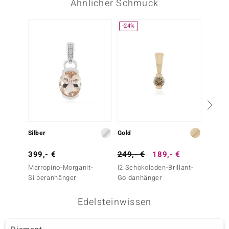
Ähnlicher Schmuck
-24%
Silber
Gold
Silber
399,- €
249,- €
189,- €
39,- 
Marropino-Morganit-
I2 Schokoladen-Brillant-
Weißer
Silberanhänger
Goldanhänger
Silber
Edelsteinwissen