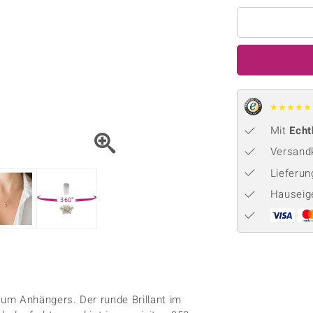
Onyx
Peridot
ns
♦ Silberhalsketten
TPC
Rhodolith
Spektro
k
♦ Silberohrringe
Trends & Classics
Türkis
Turmal
♦ Silberanhänger
Vitale Minerale
n
Platinschmuck
Blau
Grün
★
★
★
★
★
Mit
Echt
Versandk
Lieferu
Hauseig
360°
um Anhängers. Der runde Brillant im