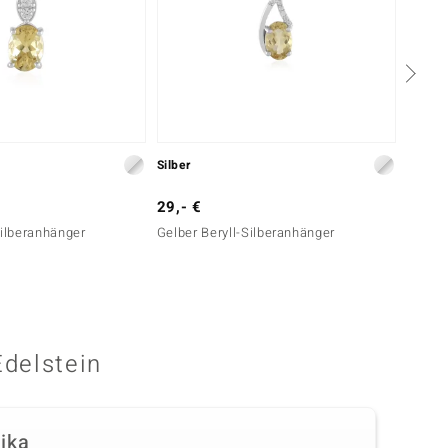
Silber
Silber
29,- €
49,- 
Silberanhänger
Gelber Beryll-Silberanhänger
Gelber
Edelstein
rika