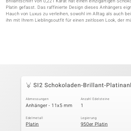
Brillantschliff von 0,221 Karat hat einen einzigartigen Schok
Platin gefasst. Das raffinierte Design dieses Anhängers eig
Hauch von Luxus zu verleihen, sowohl im Alltag als auch b
ihn mit Ihrem Lieblingsoutfit für einen zeitlosen Look, der m
SI2 Schokoladen-Brillant-Platina
Abmessungen
Anzahl Edelsteine
Anhänger - 11x5 mm
1
Edelmetall
Legierung
Platin
950er Platin