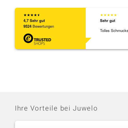
★
★
★
★
★
★
★
★
★
★
4,7
Sehr gut
Sehr gut
9524
Bewertungen
Tolles Schmuck
Ihre Vorteile bei Juwelo