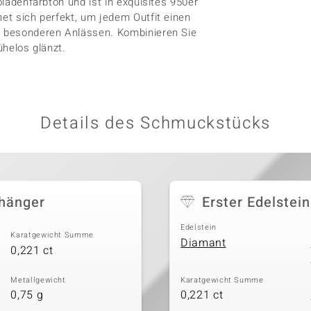
oladenfarbton und ist in exquisites 950er
net sich perfekt, um jedem Outfit einen
ei besonderen Anlässen. Kombinieren Sie
ühelos glänzt.
Details des Schmuckstücks
nhänger
Erster Edelstein
Edelstein
Karatgewicht Summe
Diamant
0,221 ct
Metallgewicht
Karatgewicht Summe
0,75 g
0,221 ct