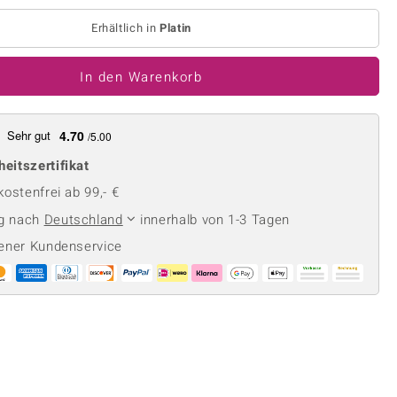
Perle
Ringgröße ermitteln
lith
Spinell
Erhältlich in
Platin
in
Zirkon
In den Warenkorb
Gelb
Sehr gut
4.70
/5.00
heitszertifikat
ostenfrei ab 99,- €
ng nach
Deutschland
innerhalb von 1-3 Tagen
ener Kundenservice