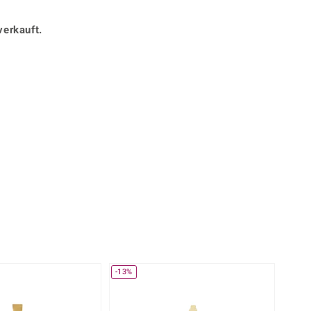
Perle
Ringgröße ermitteln
lith
Spinell
verkauft.
in
Zirkon
Gelb
-13%
-38%