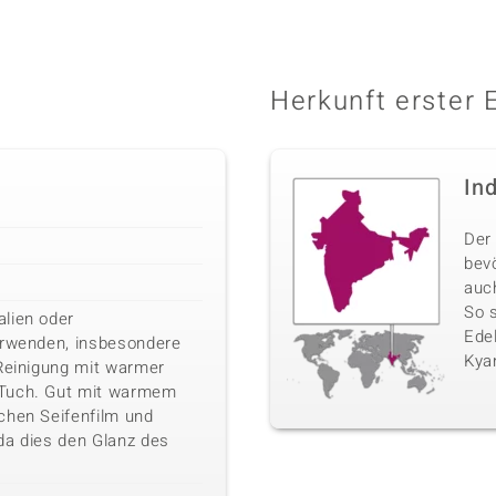
Herkunft erster 
In
Der 
bev
auc
So 
lien oder
Edel
erwenden, insbesondere
Kyan
 Reinigung mit warmer
 Tuch. Gut mit warmem
chen Seifenfilm und
da dies den Glanz des