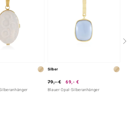
Silber
Silber
79,- €
69,- €
399,-
Silberanhänger
Blauer Opal-Silberanhänger
Welo-O
Silber)