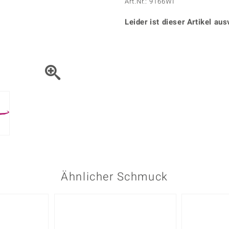
Onyx
Peridot
Art.Nr.: 9166WI
ns
♦ Silberhalsketten
TPC
Rhodolith
Spektro
k
♦ Silberohrringe
Leider ist dieser Artikel aus
Trends & Classics
Türkis
Turmal
♦ Silberanhänger
Vitale Minerale
n
Platinschmuck
Blau
Grün
Ähnlicher Schmuck