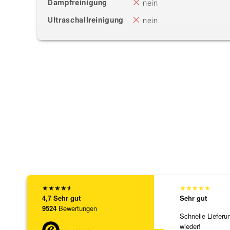
Dampfreinigung
nein
Ultraschallreinigung
nein
★
★
★
★
★
★
★
★
★
★
4,7
Sehr gut
Sehr gut
9524
Bewertungen
Schnelle Lieferu
wieder!