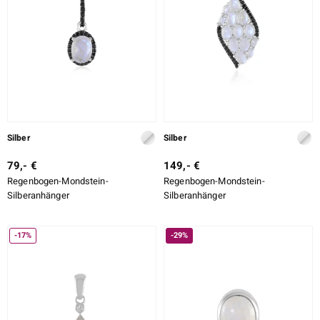
LO
ti
lection
BY DE MELO
Silber
Silber
79,- €
149,- €
Regenbogen-Mondstein-
Regenbogen-Mondstein-
r
Silberanhänger
Silberanhänger
Collection
-17%
-29%