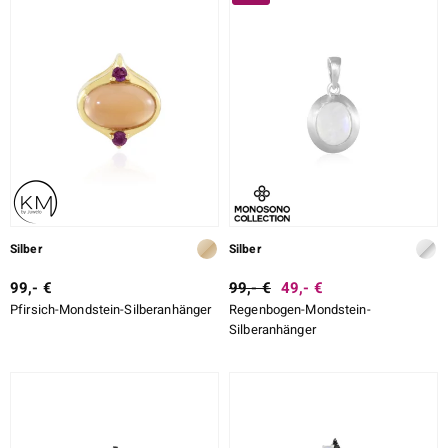
SCHLIFF DETAILLIERT
ition
FASSUNG
e Designs
Silber
Silber
99,- €
99,- €
49,- €
Pfirsich-Mondstein-Silberanhänger
Regenbogen-Mondstein-
ue
Silberanhänger
aíso
ics