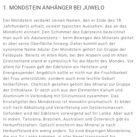
1. MONDSTEIN ANHÄNGER BEI JUWELO
Der Mondstein verdankt seinen Namen, den er Ende des 18.
Jahrhunderts erhielt, seinem typischen Aussehen, das an das
Mondlicht erinnert. Den Schimmer des Edelsteins bezeichnet
man auch als Adulareszenz – beim Bewegen des Minerals gleitet
er über seine Oberfläche hinweg. Daher kommt auch der
synonyme Name Adular. Der Mondstein gehört zur Gruppe der
Feldspate. Bereits im Alten Rom, bei den Arabern und im Alten
Griechenland stand er symbolisch für die Macht des Mondes. Vor
allem für Frauen galt der Edelstein als Heilstein und
Energiespender. Angeblich sollte er nicht nur die Fruchtbarkeit
der Frau unterstützen, sondern auch eine leichte Geburt
herbeiführen. Chemisch gesehen gehört das Mineral zur Gruppe
der Orthoklase. Er setzt sich aus den Elementen Kalium und
Aluminium in Verbindung mit Siliziumoxid zusammen. Das
Kristallgitter des Mondsteins ist monoklin-prismatisch. Er bildet
sich nach Abkühlung und Verwitterung von Gesteinsmassen.
Gefunden wird der Edelstein vorwiegend auf Sri Lanka. Aber auch
in Indien, Tansania, Brasilien, Australien und Österreich gibt es
Herkunftsstätten. Optisch erscheint das Mineral je nach
Herkunftsland ein wenig anders. So sind diejenigen Mondsteine,
die aus Sri Lanka kommen, in aller Regel transparent bis