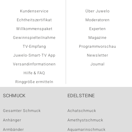
Kundenservice
Über Juwelo
Echtheitszertifikat
Moderatoren
Willkommenspaket
Experten
Gewinnspielteilnahme
Magazine
TV-Empfang
Programmvorschau
Juwelo-Smart-TV App
Newsletter
Versandinformationen
Journal
Hilfe & FAQ
Ringgröße ermitteln
SCHMUCK
EDELSTEINE
Gesamter Schmuck
Achatschmuck
Anhänger
Amethystschmuck
Armbänder
Aquamarinschmuck