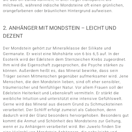
milchweiß, während indische Mondsteine oft einen grünlichen,
orangefarbenen oder bräunlichen Hintergrund aufweisen.
2. ANHÄNGER MIT MONDSTEIN – LEICHT UND
DEZENT
Der Mondstein gehört zur Mineralklasse der Silikate und
Germanate. Er weist eine Mohshärte von 6 bis 6,5 auf. In der
Esoterik wird der Edelstein dem Sternzeichen Krebs zugeordnet.
Ihm wird die Eigenschaft zugesprochen, die Psyche stärken zu
können. Außerdem heißt es, das Mineral bewirke, dass sein
Träger seinen Mitmenschen gegenüber aufmerksamer wird. Jene
Menschen, die den Mondstein lieben, sind oft eher sensibler,
träumerischer und feinfühliger Natur. Vor allem Frauen soll der
Edelstein Heiterkeit und Lebenskraft vermitteln. Er stärkt die
weibliche Intuition und unterstützt eine intensive Gefühlswelt.
Gerne wird das Mineral aus diesem Grund zu Schmucksteinen
verarbeitet. Der Schliff erfolgt zumeist als Cabochon, denn
dadurch wird der Glanz besonders hervorgehoben. Besonders gut
kommt die Anmut und Schönheit des Mondsteins zur Geltung,
wenn er zu Anhängern verarbeitet wird. Bei Juwelo finden Sie