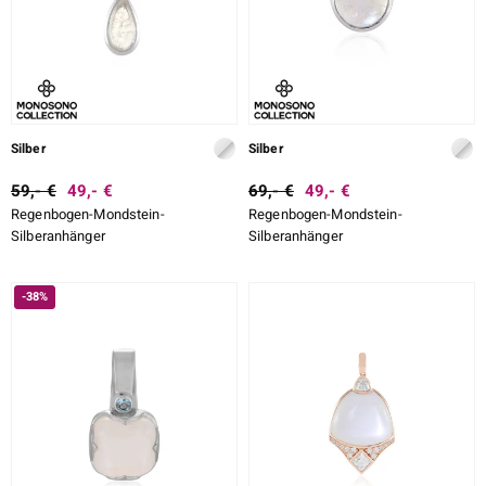
ssics
le
Silber
Silber
59,- €
49,- €
69,- €
49,- €
Regenbogen-Mondstein-
Regenbogen-Mondstein-
Silberanhänger
Silberanhänger
-38%