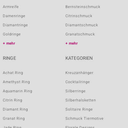
Armreife
Bernsteinschmuck
Damenringe
Citrinschmuck
Diamantringe
Diamantschmuck
Goldringe
Granatschmuck
mehr
mehr
RINGE
KATEGORIEN
Achat Ring
Kreuzanhänger
Amethyst Ring
Cocktailringe
Aquamarin Ring
Silberringe
Citrin Ring
Silberhalsketten
Diamant Ring
Solitaire Ringe
Granat Ring
Schmuck Tiermotive
Jade Ring
Florale Designs