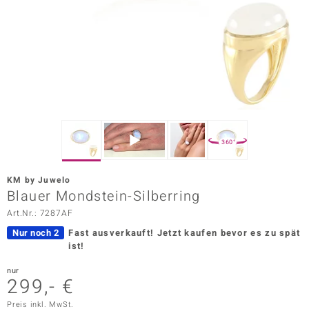
ors Edition
ana
Prince Designs
o
360°
Chic
KM by Juwelo
insell
Blauer Mondstein-Silberring
Art.Nr.: 7287AF
n Vogue
Nur noch 2
Fast ausverkauft!
Jetzt kaufen bevor es zu spät
 Show
ist!
o Paraíso
nur
299,- €
Classics
Preis inkl. MwSt.