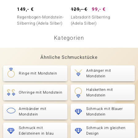
149,- €
129,- €
99,- €
899,-
Regenbogen-Mondstein-
Labradorit-Silberring
Edelst
Silberring (Adela Silber)
(Adela Silber)
Kategorien
Ähnliche Schmuckstücke
Anhänger mit
Ringe mit Mondstein
Mondstein
Halsketten mit
Ohrringe mit Mondstein
Mondstein
Armbänder mit
Schmuck mit Blauer
Mondstein
Mondstein
Schmuck mit
Schmuck im gleichen
Edelsteinen in blau
Design