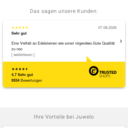
Das sagen unsere Kunden:
★
★
★
★
★
07.08.2026
★
★
★
Sehr gut
Sehr g
Eine Vielfalt an Edelsteinen wie sonst nirgendwo.Gute Qualität
Alles 
zu noc
[ weiterlesen ]
★
★
★
★
★
4,7
Sehr gut
9554
Bewertungen
Ihre Vorteile bei Juwelo