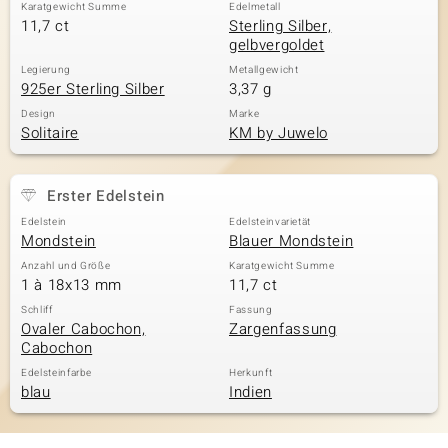
Karatgewicht Summe
Edelmetall
11,7 ct
Sterling Silber,
gelbvergoldet
Legierung
Metallgewicht
925er Sterling Silber
3,37 g
Design
Marke
Solitaire
KM by Juwelo
Erster Edelstein
Edelstein
Edelsteinvarietät
Mondstein
Blauer Mondstein
Anzahl und Größe
Karatgewicht Summe
1 à 18x13 mm
11,7 ct
Schliff
Fassung
Ovaler Cabochon,
Zargenfassung
Cabochon
Edelsteinfarbe
Herkunft
blau
Indien