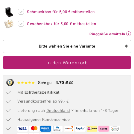
 JUWELO
Schmuckbox für
5,00 €
mitbestellen
remonti
Geschenkbox für
5,00 €
mitbestellen
uca
Ringgröße ermitteln
no Collection
Bitte wählen Sie eine Variante
ENTS BY DE MELO
In den Warenkorb
va
otenier
4.70
★
★
★
★
★
Sehr gut
/5.00
Mit
Echtheitszertifikat
 1894 Collection
Versandkostenfrei ab 99,- €
Lieferung nach
Deutschland
innerhalb von 1-3 Tagen
ana
Hauseigener Kundenservice