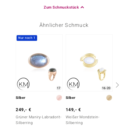
Zum Schmuckstück
Ähnlicher Schmuck
Nur noch 1
17
16-20
Silber
Silber
Silber
249,- €
149,- €
279,-
Grüner Maniry-Labradorit-
Weißer Mondstein-
Grüner
Silberring
Silberring
Silberr