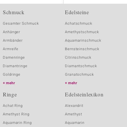
Schmuck
Edelsteine
Gesamter Schmuck
Achatschmuck
Anhänger
Amethystschmuck
Armbänder
Aquamarinschmuck
Armreife
Bernsteinschmuck
Damenringe
Citrinschmuck
Diamantringe
Diamantschmuck
Goldringe
Granatschmuck
mehr
mehr
Ringe
Edelsteinlexikon
Achat Ring
Alexandrit
Amethyst Ring
Amethyst
Aquamarin Ring
Aquamarin