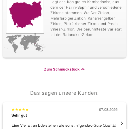
liegt das Königreich Kambodscha, aus
dem der Pailin-Saphir und verschiedene
Zirkone stammen: Weißer Zirkon,
Mehrfarbiger Zirkon, Kanariengelber
Zirkon, Pinkfarbener Zirkon und Preah
Vihear-Zirkon. Die berühmteste Varietät
ist der Ratanakiri-Zirkon.
Zum Schmuckstück
Das sagen unsere Kunden:
★
★
★
★
★
07.08.2026
★
★
★
Sehr gut
Sehr g
Eine Vielfalt an Edelsteinen wie sonst nirgendwo.Gute Qualität
Die Wa