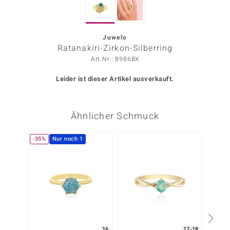
ors Edition
ana
Juwelo
Ratanakiri-Zirkon-Silberring
Art.Nr.: 8986BX
Prince Designs
Leider ist dieser Artikel ausverkauft.
o
Ähnlicher Schmuck
Chic
insell
-35%
Nur noch 1
Nur n
n Vogue
 Show
o Paraíso
Classics
16
17-18