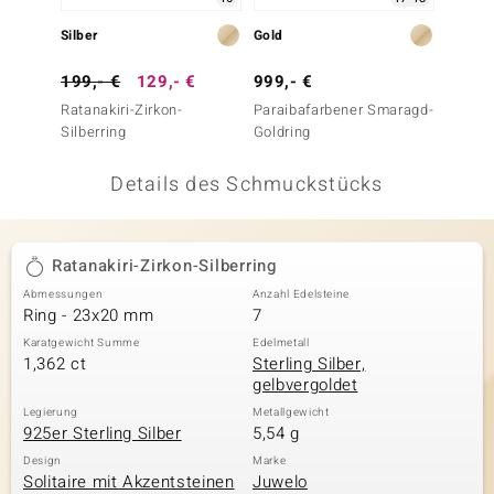
 JUWELO
Silber
Gold
Silber
remonti
199,- €
129,- €
999,- €
249,-
Ratanakiri-Zirkon-
Paraibafarbener Smaragd-
Blauer 
uca
Silberring
Goldring
Silberr
no Collection
Details des Schmuckstücks
ENTS BY DE MELO
va
Ratanakiri-Zirkon-Silberring
Abmessungen
Anzahl Edelsteine
otenier
Ring - 23x20 mm
7
 1894 Collection
Karatgewicht Summe
Edelmetall
1,362 ct
Sterling Silber,
gelbvergoldet
Legierung
Metallgewicht
925er Sterling Silber
5,54 g
ana
Design
Marke
Solitaire mit Akzentsteinen
Juwelo