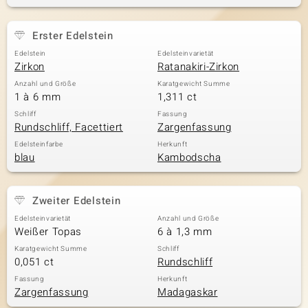
Erster Edelstein
& Classics
Edelstein
Edelsteinvarietät
Zirkon
Ratanakiri-Zirkon
Minerale
Anzahl und Größe
Karatgewicht Summe
1 à 6 mm
1,311 ct
Schliff
Fassung
Rundschliff, Facettiert
Zargenfassung
Edelsteinfarbe
Herkunft
blau
Kambodscha
Zweiter Edelstein
Edelsteinvarietät
Anzahl und Größe
Weißer Topas
6 à 1,3 mm
Karatgewicht Summe
Schliff
0,051 ct
Rundschliff
Fassung
Herkunft
Zargenfassung
Madagaskar