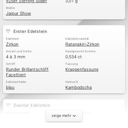
925er Sterling Silber
3,01 g
Marke
Jaipur Show
Erster Edelstein
Edelstein
Edelsteinvarietät
Zirkon
Ratanakiri-Zirkon
Anzahl und Größe
Karatgewicht Summe
4 à 3 mm
0,534 ct
Schliff
Fassung
Runder Brillantschliff,
Krappenfassung
Facettiert
Edelsteinfarbe
Herkunft
blau
Kambodscha
Zweiter Edelstein
Edelsteinvarietät
Anzahl und Größe
zeige mehr
Zirkon
5 à 1,6 mm
Karatgewicht Summe
Schliff