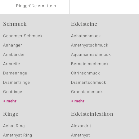
Ringgröße ermitteln
Schmuck
Edelsteine
Gesamter Schmuck
Achatschmuck
Anhänger
Amethystschmuck
Armbänder
Aquamarinschmuck
Armreife
Bernsteinschmuck
Damenringe
Citrinschmuck
Diamantringe
Diamantschmuck
Goldringe
Granatschmuck
mehr
mehr
Ringe
Edelsteinlexikon
Achat Ring
Alexandrit
Amethyst Ring
Amethyst