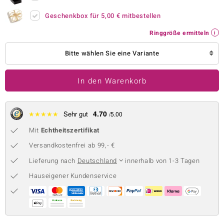
 JUWELO
Geschenkbox für
5,00 €
mitbestellen
Ringgröße ermitteln
remonti
Bitte wählen Sie eine Variante
uca
no Collection
In den Warenkorb
ENTS BY DE MELO
4.70
★
★
★
★
★
Sehr gut
/5.00
va
Mit
Echtheitszertifikat
otenier
Versandkostenfrei ab 99,- €
 1894 Collection
Lieferung nach
Deutschland
innerhalb von 1-3 Tagen
Hauseigener Kundenservice
ana