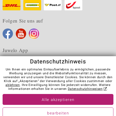
Folgen Sie uns auf
Juwelo App
Datenschutzhinweis
Um Ihnen ein optimales Einkaufserlebnis zu ermöglichen, passende
Werbung anzuzeigen und die Websitefunktionalität zu messen,
verwenden wir und unsere Dienstleister Cookies. Sie können durch den
Karriere
AGB
Datenschutz
Cookies
Impressum
Klick auf „Akzeptieren“ der Verwendung aller Cookies zustimmen oder
Kontakt
Vertrag widerrufen
ablehnen
. Ihre Einwilligung können Sie jederzeit widerrufen. Weitere
Informationen erhalten Sie in unseren
Datenschutzhinweisen
.
Visit our stores in other countries:
Alle akzeptieren
© Juwelo Deutschland GmbH (ein Tochterunternehmen der elumeo
bearbeiten
SE)