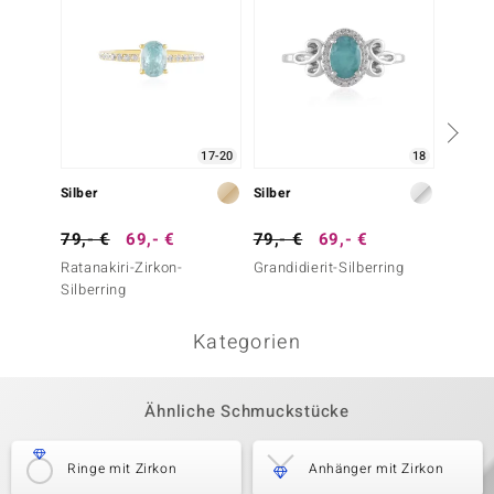
17-20
18
Silber
Silber
Silber
79,- €
69,- €
79,- €
69,- €
39,- 
Ratanakiri-Zirkon-
Grandidierit-Silberring
Botswa
Silberring
Silberr
Kategorien
Ähnliche Schmuckstücke
Ringe mit Zirkon
Anhänger mit Zirkon