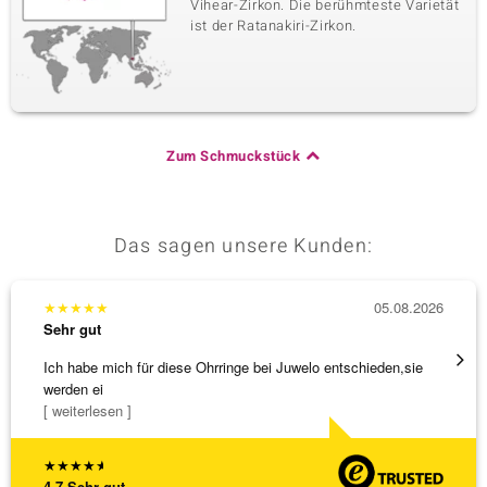
Vihear-Zirkon. Die berühmteste Varietät
ist der Ratanakiri-Zirkon.
Zum Schmuckstück
Das sagen unsere Kunden:
★
★
★
★
★
05.08.2026
★
★
★
Sehr gut
Sehr g
Ich habe mich für diese Ohrringe bei Juwelo entschieden,sie
Tolles
werden ei
[ weiterlesen ]
★
★
★
★
★
4,7
Sehr gut