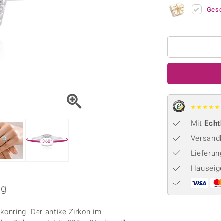
Onyx
Peridot
ns
♦ Silberhalsketten
TPC
Ges
Rhodolith
Spektro
k
♦ Silberohrringe
Trends & Classics
Türkis
Turmal
♦ Silberanhänger
Vitale Minerale
n
Platinschmuck
Blau
Grün
★
★
★
★
★
Mit
Echt
Versandk
360°
Lieferu
Hauseig
ng
konring. Der antike Zirkon im