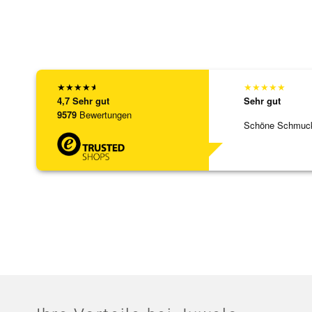
★
★
★
★
★
★
★
★
★
★
4,7
Sehr gut
Sehr gut
9579
Bewertungen
Schöne Schmuck,