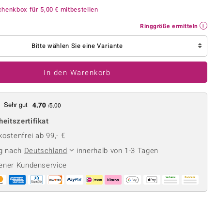
Perle
Ringgröße ermitteln
chenkbox für
5,00 €
mitbestellen
lith
Spinell
Ringgröße ermitteln
in
Zirkon
Bitte wählen Sie eine Variante
Gelb
In den Warenkorb
Sehr gut
4.70
/5.00
heitszertifikat
ostenfrei ab 99,- €
ng nach
Deutschland
innerhalb von 1-3 Tagen
ener Kundenservice