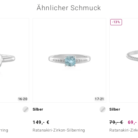
Ähnlicher Schmuck
-13%
16-20
17-21
Silber
Silber
149,- €
79,- €
69,-
rring
Ratanakiri-Zirkon-Silberring
Ratanakiri-Zirk