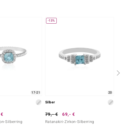
-13%
17-21
20
Silber
Silber
 €
79,- €
69,- €
79,- 
on-Silberring
Ratanakiri-Zirkon-Silberring
Farbwe