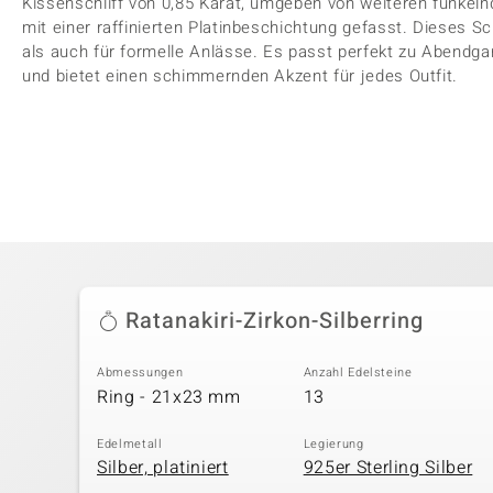
Kissenschliff von 0,85 Karat, umgeben von weiteren funkelnde
mit einer raffinierten Platinbeschichtung gefasst. Dieses S
als auch für formelle Anlässe. Es passt perfekt zu Abendgar
und bietet einen schimmernden Akzent für jedes Outfit.
Ratanakiri-Zirkon-Silberring
Abmessungen
Anzahl Edelsteine
Ring - 21x23 mm
13
Edelmetall
Legierung
Silber, platiniert
925er Sterling Silber