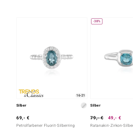
-38%
16-21
Silber
Silber
69,- €
79,- €
49,- €
Petrolfarbener Fluorit-Silberring
Ratanakiri-Zirkon-Silbe