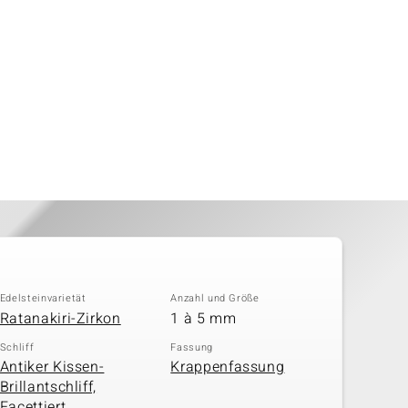
Edelsteinvarietät
Anzahl und Größe
Ratanakiri-Zirkon
1 à 5 mm
Schliff
Fassung
Antiker Kissen-
Krappenfassung
Brillantschliff,
Facettiert