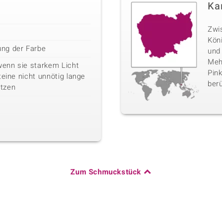
Ka
Zwi
Kön
ng der Farbe
und
Mehr
wenn sie starkem Licht
Pink
teine nicht unnötig lange
berü
tzen
Zum Schmuckstück