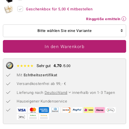
 JUWELO
Geschenkbox für
5,00 €
mitbestellen
Ringgröße ermitteln
remonti
Bitte wählen Sie eine Variante
uca
no Collection
In den Warenkorb
ENTS BY DE MELO
4.70
★
★
★
★
★
Sehr gut
/5.00
va
Mit
Echtheitszertifikat
otenier
Versandkostenfrei ab 99,- €
 1894 Collection
Lieferung nach
Deutschland
innerhalb von 1-3 Tagen
Hauseigener Kundenservice
ana