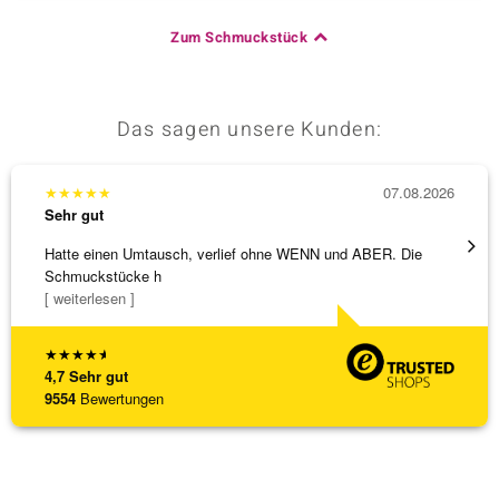
Zum Schmuckstück
Das sagen unsere Kunden:
★
★
★
★
★
07.08.2026
★
★
★
Sehr gut
Sehr g
Hatte einen Umtausch, verlief ohne WENN und ABER. Die
Eine V
Schmuckstücke h
zu noc
[ weiterlesen ]
[ weite
★
★
★
★
★
4,7
Sehr gut
9554
Bewertungen