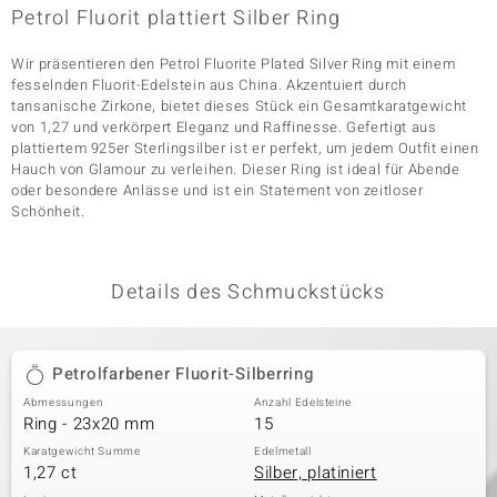
Petrol Fluorit plattiert Silber Ring
Wir präsentieren den Petrol Fluorite Plated Silver Ring mit einem
& Classics
fesselnden Fluorit-Edelstein aus China. Akzentuiert durch
tansanische Zirkone, bietet dieses Stück ein Gesamtkaratgewicht
Minerale
von 1,27 und verkörpert Eleganz und Raffinesse. Gefertigt aus
plattiertem 925er Sterlingsilber ist er perfekt, um jedem Outfit einen
Hauch von Glamour zu verleihen. Dieser Ring ist ideal für Abende
oder besondere Anlässe und ist ein Statement von zeitloser
Schönheit.
Details des Schmuckstücks
Petrolfarbener Fluorit-Silberring
Abmessungen
Anzahl Edelsteine
Ring - 23x20 mm
15
Karatgewicht Summe
Edelmetall
1,27 ct
Silber, platiniert