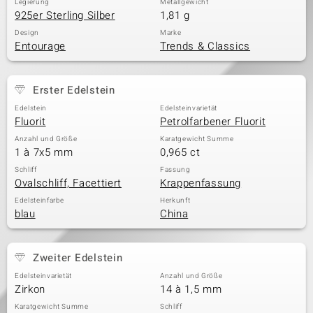
Legierung
Metallgewicht
925er Sterling Silber
1,81 g
Design
Marke
Entourage
Trends & Classics
Erster Edelstein
Edelstein
Edelsteinvarietät
Fluorit
Petrolfarbener Fluorit
Anzahl und Größe
Karatgewicht Summe
1 à 7x5 mm
0,965 ct
Schliff
Fassung
Ovalschliff, Facettiert
Krappenfassung
Edelsteinfarbe
Herkunft
blau
China
Zweiter Edelstein
Edelsteinvarietät
Anzahl und Größe
Zirkon
14 à 1,5 mm
Karatgewicht Summe
Schliff