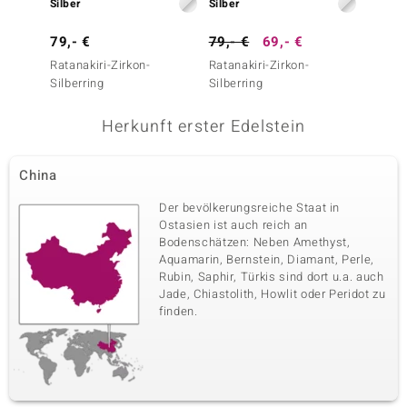
Silber
Silber
Silber
79,- €
79,- €
69,- €
49,- 
Ratanakiri-Zirkon-
Ratanakiri-Zirkon-
Ratanak
Silberring
Silberring
Silberr
Herkunft erster Edelstein
China
Der bevölkerungsreiche Staat in
Ostasien ist auch reich an
Bodenschätzen: Neben Amethyst,
Aquamarin, Bernstein, Diamant, Perle,
Rubin, Saphir, Türkis sind dort u.a. auch
Jade, Chiastolith, Howlit oder Peridot zu
finden.