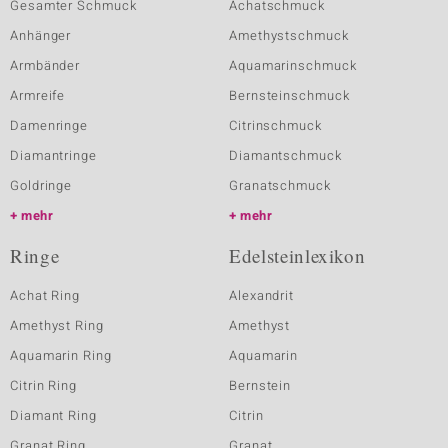
Gesamter Schmuck
Achatschmuck
Anhänger
Amethystschmuck
Armbänder
Aquamarinschmuck
Armreife
Bernsteinschmuck
Damenringe
Citrinschmuck
Diamantringe
Diamantschmuck
Goldringe
Granatschmuck
mehr
mehr
Ringe
Edelsteinlexikon
Achat Ring
Alexandrit
Amethyst Ring
Amethyst
Aquamarin Ring
Aquamarin
Citrin Ring
Bernstein
Diamant Ring
Citrin
Granat Ring
Granat