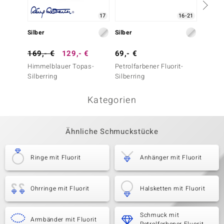
17
16-21
Silber
Silber
Silber
169,- €
129,- €
69,- €
79,- 
Himmelblauer Topas-
Petrolfarbener Fluorit-
Farbwe
Silberring
Silberring
Silberr
Kategorien
Ähnliche Schmuckstücke
Ringe mit Fluorit
Anhänger mit Fluorit
Ohrringe mit Fluorit
Halsketten mit Fluorit
Schmuck mit
Armbänder mit Fluorit