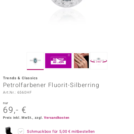
ors Edition
ana
Prince Designs
o
360°
Chic
Trends & Classics
insell
Petrolfarbener Fluorit-Silberring
Art.Nr.: 6560HF
n Vogue
nur
 Show
69,- €
o Paraíso
Preis inkl. MwSt., zzgl.
Versandkosten
Classics
Schmuckbox für
5,00 €
mitbestellen