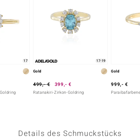
17
17-19
Gold
Gold
499,- €
399,- €
999,- €
Goldring
Ratanakiri-Zirkon-Goldring
Paraibafarben
Details des Schmuckstücks