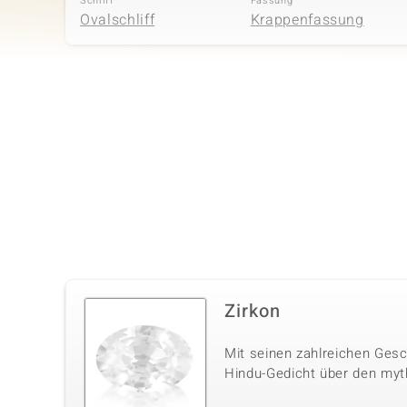
Schliff
Fassung
Ovalschliff
Krappenfassung
Vierter Edelstein
Edelsteinvarietät
Anzahl und Größe
Ratanakiri-Zirkon
8 à 1,3 mm
Schliff
Fassung
Rundschliff
Krappenfassung
Zirkon
Mit seinen zahlreichen Gesc
Hindu-Gedicht über den myt