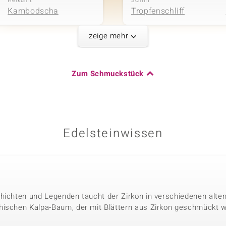
Herkunft
Schliff
Kambodscha
Tropfenschliff
zeige mehr
Karatgewicht Summe
Zum Schmuckstück
0,094 ct
Herkunft
Kambodscha
Edelsteinwissen
hichten und Legenden taucht der Zirkon in verschiedenen alten 
hischen Kalpa-Baum, der mit Blättern aus Zirkon geschmückt w