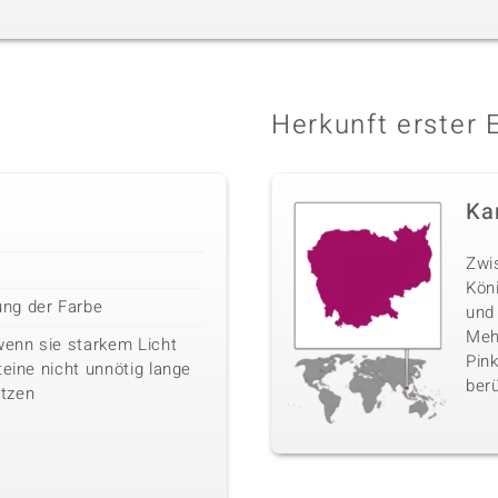
Herkunft erster 
Ka
Zwi
Kön
ng der Farbe
und
Mehr
wenn sie starkem Licht
Pink
teine nicht unnötig lange
berü
tzen