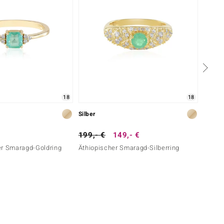
18
18
Silber
Silber
199,- €
149,- €
399,-
er Smaragd-Goldring
Äthiopischer Smaragd-Silberring
Ratana
Silber)