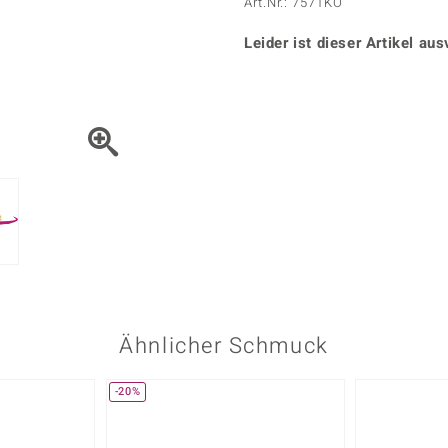
Onyx
Peridot
Art.Nr.: 7571KO
ns
♦ Silberhalsketten
TPC
Rhodolith
Spektro
k
♦ Silberohrringe
Leider ist dieser Artikel aus
Trends & Classics
Türkis
Turmal
♦ Silberanhänger
Vitale Minerale
n
Platinschmuck
Blau
Grün
Ähnlicher Schmuck
-20%