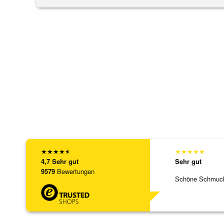
★
★
★
★
★
★
★
★
★
★
4,7
Sehr gut
Sehr gut
9579
Bewertungen
Schöne Schmuck,