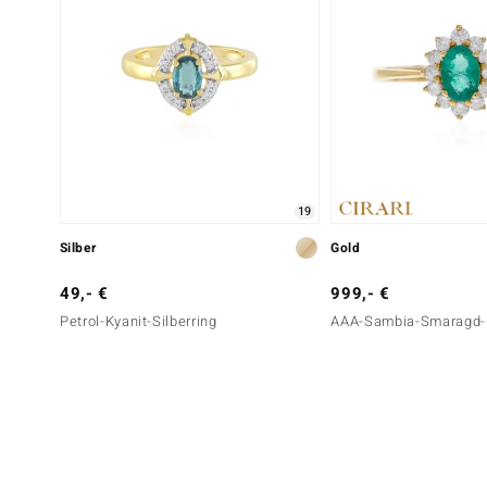
19
Silber
Gold
49,- €
999,- €
Petrol-Kyanit-Silberring
AAA-Sambia-Smaragd-