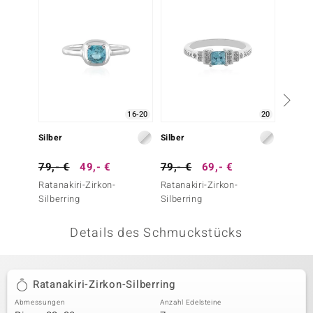
 JUWELO
remonti
uca
no Collection
16-20
20
ENTS BY DE MELO
Silber
Silber
Silber
va
79,- €
49,- €
79,- €
69,- €
79,- 
Ratanakiri-Zirkon-
Ratanakiri-Zirkon-
Ratanak
otenier
Silberring
Silberring
Silberr
 1894 Collection
Details des Schmuckstücks
ana
Ratanakiri-Zirkon-Silberring
Abmessungen
Anzahl Edelsteine