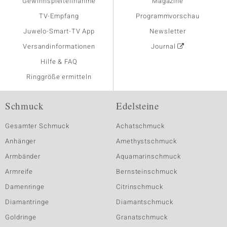
Gewinnspielteilnahme
Magazine
TV-Empfang
Programmvorschau
Juwelo-Smart-TV App
Newsletter
Versandinformationen
Journal
Hilfe & FAQ
Ringgröße ermitteln
Schmuck
Edelsteine
Gesamter Schmuck
Achatschmuck
Anhänger
Amethystschmuck
Armbänder
Aquamarinschmuck
Armreife
Bernsteinschmuck
Damenringe
Citrinschmuck
Diamantringe
Diamantschmuck
Goldringe
Granatschmuck