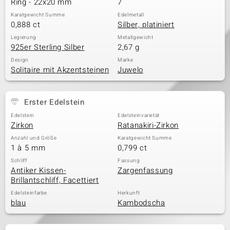
Ring - 22x20 mm
7
Karatgewicht Summe
Edelmetall
0,888 ct
Silber, platiniert
& Classics
Legierung
Metallgewicht
925er Sterling Silber
2,67 g
Minerale
Design
Marke
Solitaire mit Akzentsteinen
Juwelo
Erster Edelstein
Edelstein
Edelsteinvarietät
Zirkon
Ratanakiri-Zirkon
Anzahl und Größe
Karatgewicht Summe
1 à 5 mm
0,799 ct
Schliff
Fassung
Antiker Kissen-
Zargenfassung
Brillantschliff, Facettiert
Edelsteinfarbe
Herkunft
blau
Kambodscha