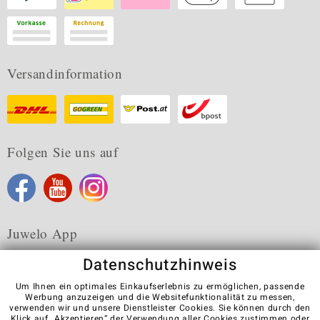
Versandinformation
Folgen Sie uns auf
Juwelo App
Datenschutzhinweis
Um Ihnen ein optimales Einkaufserlebnis zu ermöglichen, passende
Werbung anzuzeigen und die Websitefunktionalität zu messen,
verwenden wir und unsere Dienstleister Cookies. Sie können durch den
Karriere
AGB
Datenschutz
Cookies
Impressum
Klick auf „Akzeptieren“ der Verwendung aller Cookies zustimmen oder