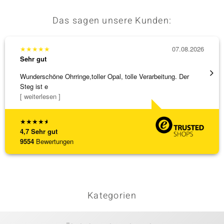
Das sagen unsere Kunden:
★
★
★
★
★
07.08.2026
★
★
★
Sehr gut
Sehr g
Wunderschöne Ohrringe,toller Opal, tolle Verarbeitung. Der
Die Wa
Steg ist e
[ weiterlesen ]
★
★
★
★
★
4,7
Sehr gut
9554
Bewertungen
Kategorien