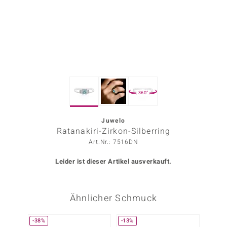
ors Edition
ana
Prince Designs
360°
o
Chic
Juwelo
Ratanakiri-Zirkon-Silberring
insell
Art.Nr.: 7516DN
n Vogue
Leider ist dieser Artikel ausverkauft.
 Show
Ähnlicher Schmuck
o Paraíso
Classics
-38%
-13%