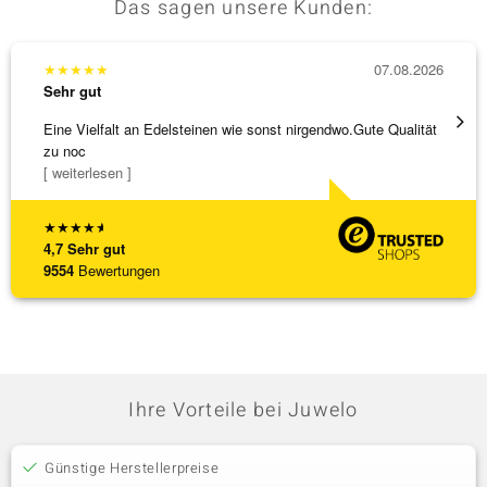
Das sagen unsere Kunden:
★
★
★
★
★
07.08.2026
★
★
★
Sehr gut
Sehr g
Eine Vielfalt an Edelsteinen wie sonst nirgendwo.Gute Qualität
Wunder
zu noc
Steg is
[ weiterlesen ]
[ weite
★
★
★
★
★
4,7
Sehr gut
9554
Bewertungen
Ihre Vorteile bei Juwelo
Günstige Herstellerpreise