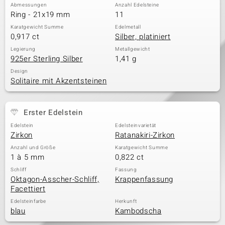
Abmessungen
Anzahl Edelsteine
Ring - 21x19 mm
11
Karatgewicht Summe
Edelmetall
0,917 ct
Silber, platiniert
Legierung
Metallgewicht
925er Sterling Silber
1,41 g
Design
Solitaire mit Akzentsteinen
Erster Edelstein
Edelstein
Edelsteinvarietät
Zirkon
Ratanakiri-Zirkon
Anzahl und Größe
Karatgewicht Summe
1 à 5 mm
0,822 ct
Schliff
Fassung
Oktagon-Asscher-Schliff,
Krappenfassung
Facettiert
Edelsteinfarbe
Herkunft
blau
Kambodscha