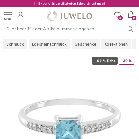
Ihr Experte für zertifizierten Edelsteinschmuck
0
0
MENÜ
llektionen
elsteine
eine A - Z
uckart
TV-Angebote
Design
Beliebte Edelsteine
Allgemeines
Edelmetal
Interessantes
Edelsteine nach Farbe
Juwelo
Ringgröße
Ratgeber
Schmuck
Edelsteinschmuck
Geschenke
Kollektionen
N
old
ilber
100 % Echt
-30 %
i
 Classic
 with Love
rong
che