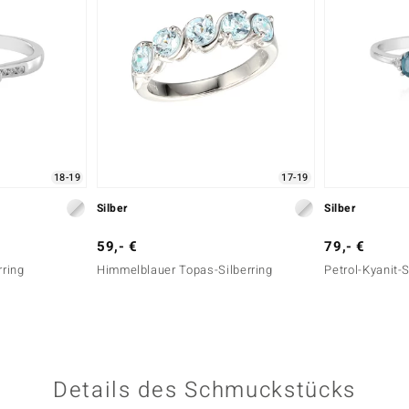
18-19
17-19
Silber
Silber
59,- €
79,- €
rring
Himmelblauer Topas-Silberring
Petrol-Kyanit-S
Details des Schmuckstücks