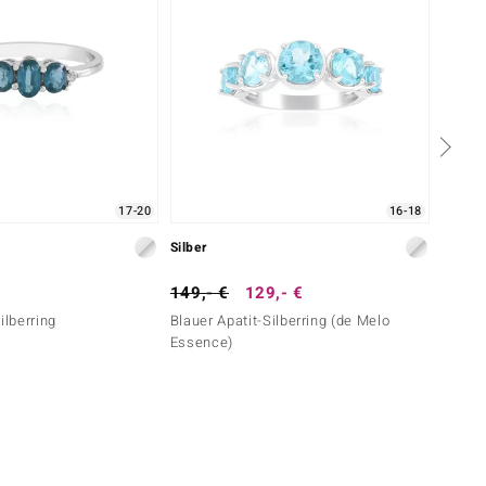
17-20
16-18
Silber
Silber
149,- €
129,- €
79,- 
ilberring
Blauer Apatit-Silberring (de Melo
Ratana
Essence)