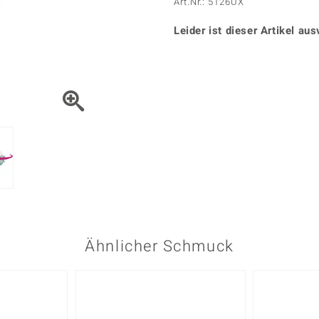
Onyx
Peridot
Art.Nr.: 5126UX
ns
♦ Silberhalsketten
TPC
Rhodolith
Spektro
k
♦ Silberohrringe
Leider ist dieser Artikel aus
Trends & Classics
Türkis
Turmal
♦ Silberanhänger
Vitale Minerale
n
Platinschmuck
Blau
Grün
Ähnlicher Schmuck