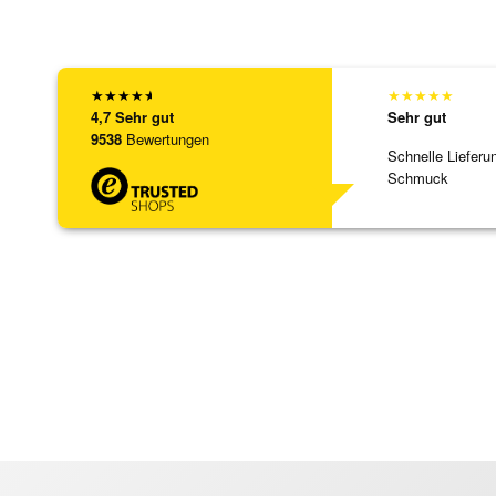
★
★
★
★
★
★
★
★
★
★
4,7
Sehr gut
Sehr gut
9538
Bewertungen
Schnelle Lieferu
Schmuck