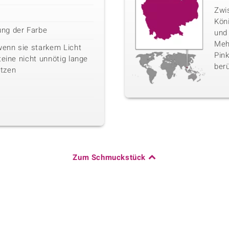
Zwi
Kön
ng der Farbe
und
Mehr
wenn sie starkem Licht
Pink
teine nicht unnötig lange
berü
tzen
Zum Schmuckstück