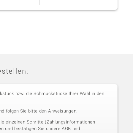
verpackt.
Schmucks
[ weiterles
stellen:
stück bzw. die Schmuckstücke Ihrer Wahl in den
nd folgen Sie bitte den Anweisungen.
die einzelnen Schritte (Zahlungsinformationen
sen und bestätigen Sie unsere AGB und