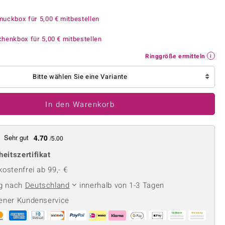
Perle
Ringgröße ermitteln
lith
Spinell
muckbox für
5,00 €
mitbestellen
in
Zirkon
chenkbox für
5,00 €
mitbestellen
Ringgröße ermitteln
Gelb
Bitte wählen Sie eine Variante
In den Warenkorb
Sehr gut
4.70
/5.00
heitszertifikat
ostenfrei ab 99,- €
ng nach
Deutschland
innerhalb von 1-3 Tagen
ener Kundenservice