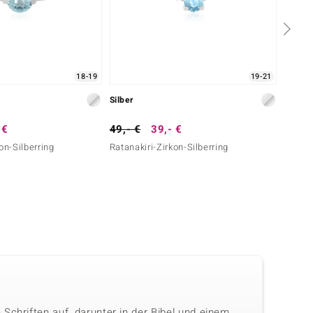
18-19
19-21
Silber
Silber
 €
49,- €
39,- €
149,-
on-Silberring
Ratanakiri-Zirkon-Silberring
Ratana
Schriften auf, darunter in der Bibel und einem