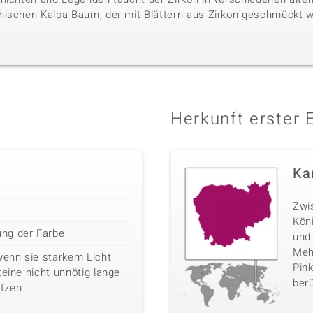
hischen Kalpa-Baum, der mit Blättern aus Zirkon geschmückt w
Herkunft erster 
Ka
Zwi
Kön
ng der Farbe
und
Mehr
wenn sie starkem Licht
Pink
teine nicht unnötig lange
berü
tzen