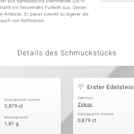
de. Der aus Kambodscha stammende 0,879-
 strahlt ein fesselndes Funkeln aus. Dieser
re Anlässe. Er passt sowohl zu legerer als
Hauch von Raffinesse.
Details des Schmuckstücks
Erster Edelstein
Edelstein
Karatgewicht Summe
Zirkon
0,879 ct
Karatgewicht Summe
Metallgewicht
0,879 ct
1,81 g