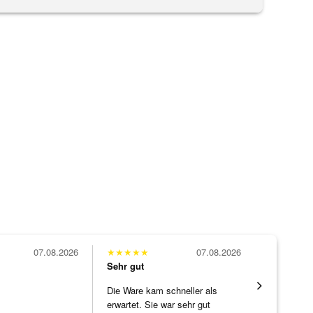
07.08.2026
★
★
★
★
★
07.08.2026
★
★
★
★
★
Sehr gut
Sehr gut
Die Ware kam schneller als
Hatte eine
erwartet. Sie war sehr gut
ohne WEN