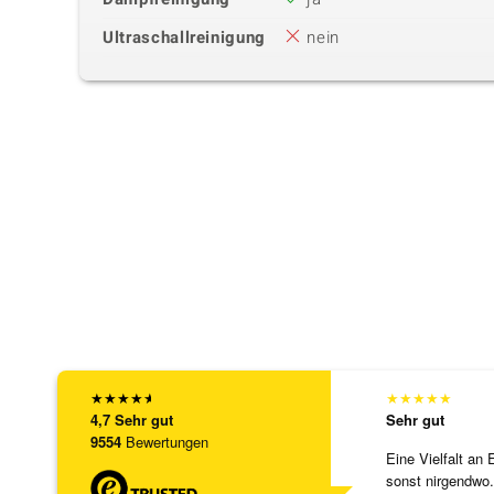
Ultraschallreinigung
nein
★
★
★
★
★
★
★
★
★
★
4,7
Sehr gut
Sehr gut
9554
Bewertungen
Eine Vielfalt an 
sonst nirgendwo.