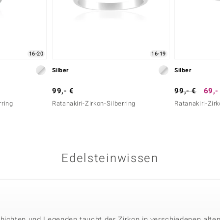
16-20
16-19
Silber
Silber
99,- €
99,- €
69,-
rring
Ratanakiri-Zirkon-Silberring
Ratanakiri-Zirk
Edelsteinwissen
hichten und Legenden taucht der Zirkon in verschiedenen alten 