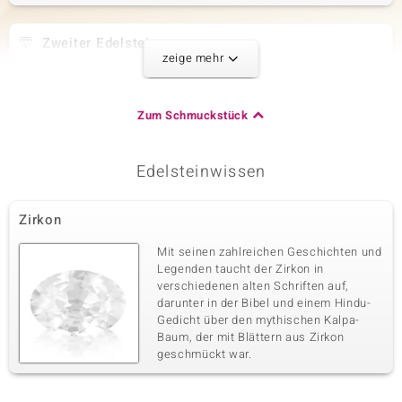
Zweiter Edelstein
zeige mehr
Edelsteinvarietät
Anzahl und Größe
Ratanakiri-Zirkon
2 à 5 mm
Karatgewicht Summe
Schliff
Zum Schmuckstück
1,761 ct
Antiker Kissen-
Brillantschliff
Fassung
Herkunft
Edelsteinwissen
Krappenfassung
Kambodscha
Zirkon
Dritter Edelstein
Mit seinen zahlreichen Geschichten und
Edelsteinvarietät
Anzahl und Größe
Legenden taucht der Zirkon in
Zirkon
4 à 2 mm
verschiedenen alten Schriften auf,
Karatgewicht Summe
Schliff
darunter in der Bibel und einem Hindu-
0,209 ct
Rundschliff
Gedicht über den mythischen Kalpa-
Baum, der mit Blättern aus Zirkon
Fassung
Herkunft
Krappenfassung
geschmückt war.
Kambodscha