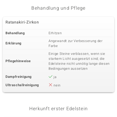
Vierter Edelstein
Behandlung und Pflege
Edelsteinvarietät
Anzahl und Größe
Zirkon
32 à 1,3 mm
Karatgewicht Summe
Ratanakiri-Zirkon
Schliff
0,38 ct
Rundschliff
Behandlung
Erhitzen
Fassung
Herkunft
Pavéfassung
Kambodscha
Angewandt zur Verbesserung der
Erklärung
Farbe
Einige Steine verblassen, wenn sie
starkem Licht ausgesetzt sind; die
Pflegehinweise
Edelsteine nicht unnötig lange diesen
Bedingungen aussetzen
Dampfreinigung
ja
Ultraschallreinigung
nein
Herkunft erster Edelstein