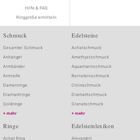
Hilfe & FAQ
Ringgröße ermitteln
Schmuck
Edelsteine
Gesamter Schmuck
Achatschmuck
Anhänger
Amethystschmuck
Armbänder
Aquamarinschmuck
Armreife
Bernsteinschmuck
Damenringe
Citrinschmuck
Diamantringe
Diamantschmuck
Goldringe
Granatschmuck
mehr
mehr
Ringe
Edelsteinlexikon
Achat Ring
Alexandrit