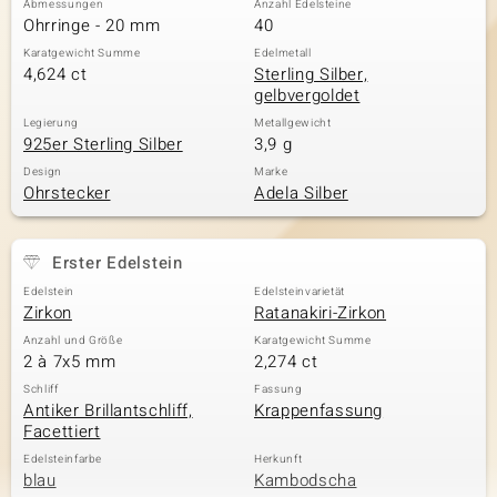
Abmessungen
Anzahl Edelsteine
Ohrringe - 20 mm
40
Karatgewicht Summe
Edelmetall
4,624 ct
Sterling Silber,
& Classics
gelbvergoldet
Minerale
Legierung
Metallgewicht
925er Sterling Silber
3,9 g
Design
Marke
Ohrstecker
Adela Silber
Erster Edelstein
Edelstein
Edelsteinvarietät
Zirkon
Ratanakiri-Zirkon
Anzahl und Größe
Karatgewicht Summe
2 à 7x5 mm
2,274 ct
Schliff
Fassung
Antiker Brillantschliff,
Krappenfassung
Facettiert
Edelsteinfarbe
Herkunft
blau
Kambodscha