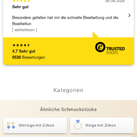
★
★
★
★
★
06.08.2026
★
★
★
Sehr gut
Sehr g
Besonders gefallen hat mir die schnelle Bearbeitung und die
Schnel
Bearbeitun
[ weiterlesen ]
★
★
★
★
★
4,7
Sehr gut
9538
Bewertungen
Kategorien
Ähnliche Schmuckstücke
Ohrringe mit Zirkon
Ringe mit Zirkon