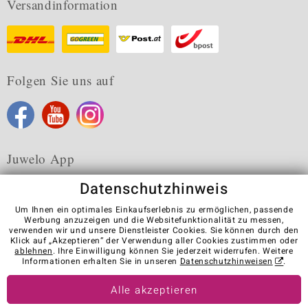
Versandinformation
Folgen Sie uns auf
Juwelo App
Datenschutzhinweis
Um Ihnen ein optimales Einkaufserlebnis zu ermöglichen, passende
Werbung anzuzeigen und die Websitefunktionalität zu messen,
verwenden wir und unsere Dienstleister Cookies. Sie können durch den
Karriere
AGB
Datenschutz
Cookies
Impressum
Klick auf „Akzeptieren“ der Verwendung aller Cookies zustimmen oder
Kontakt
Vertrag widerrufen
ablehnen
. Ihre Einwilligung können Sie jederzeit widerrufen. Weitere
Informationen erhalten Sie in unseren
Datenschutzhinweisen
.
Visit our stores in other countries:
Alle akzeptieren