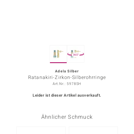
ors Edition
ana
Prince Designs
360°
o
Chic
Adela Silber
Ratanakiri-Zirkon-Silberohrringe
insell
Art.Nr.: 5978SH
n Vogue
Leider ist dieser Artikel ausverkauft.
 Show
Ähnlicher Schmuck
o Paraíso
Classics