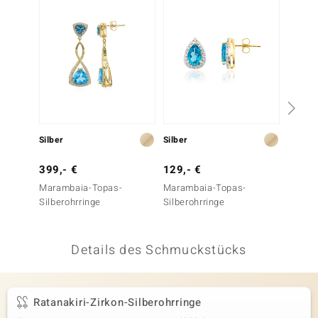
 JUWELO
remonti
uca
no Collection
ENTS BY DE MELO
Silber
Silber
Gold
va
399,- €
129,- €
799,-
Marambaia-Topas-
Marambaia-Topas-
Santa 
otenier
Silberohrringe
Silberohrringe
Goldoh
 1894 Collection
Details des Schmuckstücks
ana
Ratanakiri-Zirkon-Silberohrringe