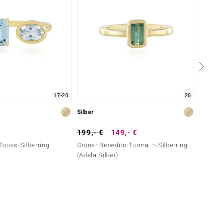
17-20
20
Silber
Silber
199,- €
149,- €
399,-
Topas-Silberring
Grüner Benedito-Turmalin-Silberring
Zirkon
(Adela Silber)