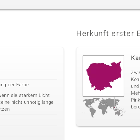
Herkunft erster 
Ka
Zwi
Kön
ng der Farbe
und
Mehr
wenn sie starkem Licht
Pink
teine nicht unnötig lange
berü
tzen