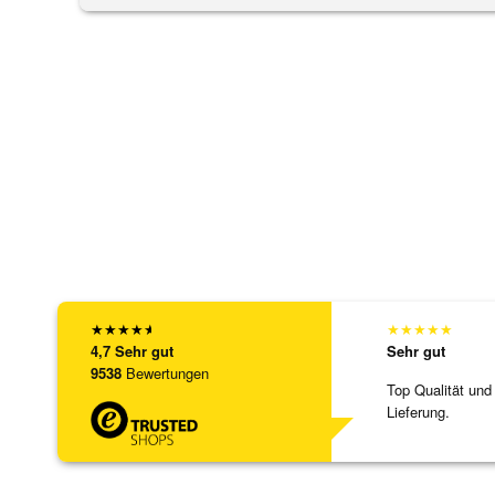
★
★
★
★
★
★
★
★
★
★
4,7
Sehr gut
Sehr gut
9538
Bewertungen
Top Qualität und
Lieferung.