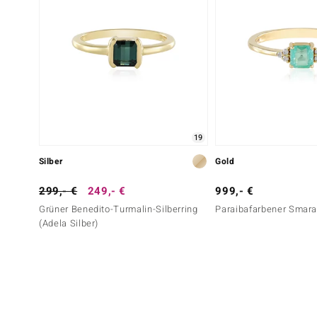
19
Silber
Gold
299,- €
249,- €
999,- €
Grüner Benedito-Turmalin-Silberring
Paraibafarbener Smara
(Adela Silber)