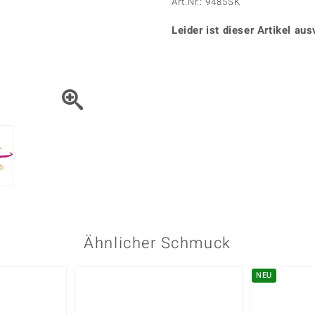
Onyx
Peridot
Art.Nr.: 9485SK
ns
♦ Silberhalsketten
TPC
Rhodolith
Spektro
k
♦ Silberohrringe
Leider ist dieser Artikel aus
Trends & Classics
Türkis
Turmal
♦ Silberanhänger
Vitale Minerale
n
Platinschmuck
Blau
Grün
Ähnlicher Schmuck
NEU