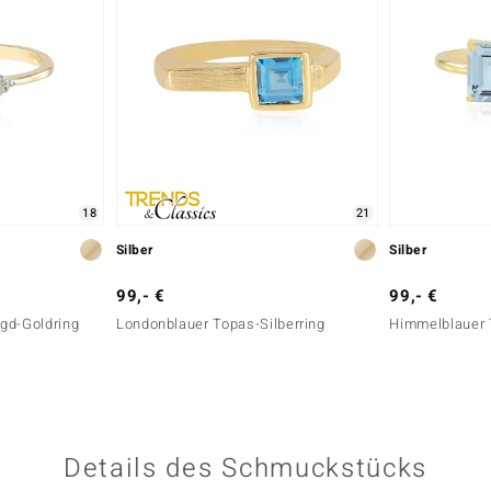
18
21
Silber
Silber
99,- €
99,- €
gd-Goldring
Londonblauer Topas-Silberring
Himmelblauer 
Details des Schmuckstücks