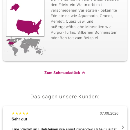
den Edelstein-Weltmarkt mit
verschiedenen Varietäten - bekannte
Edelsteine wie Aquamarin, Granat,
Peridot, Quarz usw. und
außergewöhnliche Mineralien wie
Purpur-Türkis, Silberner Sonnenstein
oder Benitoit zum Beispiel.
Zum Schmuckstück
Das sagen unsere Kunden:
★
★
★
★
★
07.08.2026
★
★
★
Sehr gut
Sehr g
Eine Vielfalt an Edelsteinen wie sonst nirgendwo.Gute Qualität
Wunder