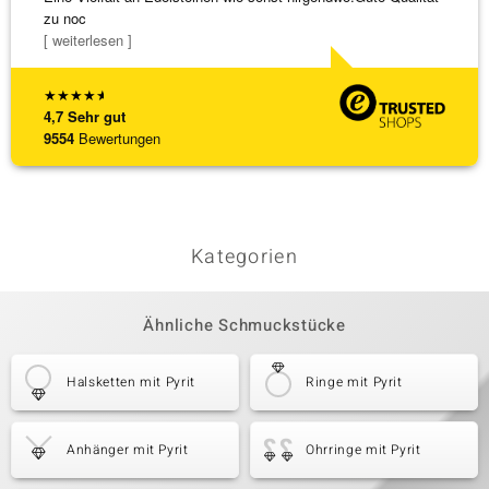
zu noc
Steg is
[ weiterlesen ]
[ weite
★
★
★
★
★
4,7
Sehr gut
9554
Bewertungen
Kategorien
Ähnliche Schmuckstücke
Halsketten mit Pyrit
Ringe mit Pyrit
Anhänger mit Pyrit
Ohrringe mit Pyrit