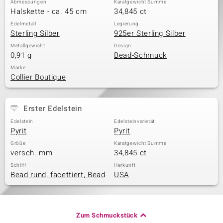
Abmessungen
Karatgewicht Summe
Halskette - ca. 45 cm
34,845 ct
Edelmetall
Legierung
Sterling Silber
925er Sterling Silber
& Classics
Metallgewicht
Design
0,91 g
Bead-Schmuck
Minerale
Marke
Collier Boutique
Erster Edelstein
Edelstein
Edelsteinvarietät
Pyrit
Pyrit
Größe
Karatgewicht Summe
versch. mm
34,845 ct
Schliff
Herkunft
Bead rund, facettiert, Bead
USA
Zum Schmuckstück