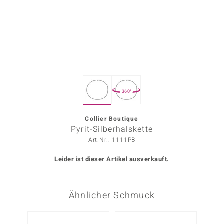
ors Edition
ana
Prince Designs
360°
o
Chic
Collier Boutique
Pyrit-Silberhalskette
insell
Art.Nr.: 1111PB
n Vogue
Leider ist dieser Artikel ausverkauft.
 Show
Ähnlicher Schmuck
o Paraíso
Classics
Nur n