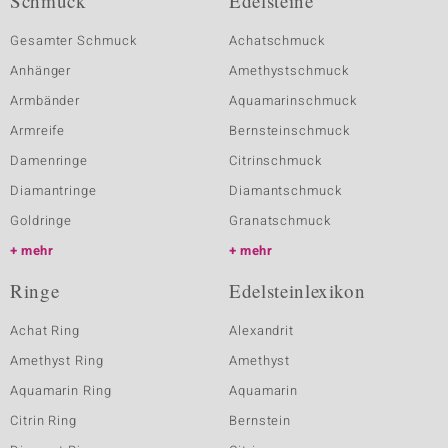
Schmuck
Edelsteine
Gesamter Schmuck
Achatschmuck
Anhänger
Amethystschmuck
Armbänder
Aquamarinschmuck
Armreife
Bernsteinschmuck
Damenringe
Citrinschmuck
Diamantringe
Diamantschmuck
Goldringe
Granatschmuck
mehr
mehr
Ringe
Edelsteinlexikon
Achat Ring
Alexandrit
Amethyst Ring
Amethyst
Aquamarin Ring
Aquamarin
Citrin Ring
Bernstein