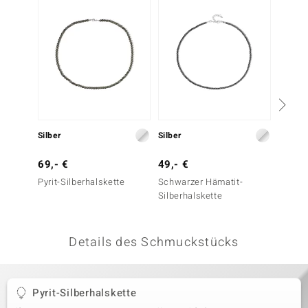
 JUWELO
remonti
uca
no Collection
ENTS BY DE MELO
Silber
Silber
Silber
va
69,- €
49,- €
49,- 
Pyrit-Silberhalskette
Schwarzer Hämatit-
Pyrit-S
otenier
Silberhalskette
 1894 Collection
Details des Schmuckstücks
ana
Pyrit-Silberhalskette