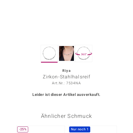
ors Edition
ana
Prince Designs
360°
o
Chic
Riya
Zirkon-Stahlhalsreif
insell
Art.Nr.: 7534NA
n Vogue
Leider ist dieser Artikel ausverkauft.
 Show
Ähnlicher Schmuck
o Paraíso
Classics
-25%
Nur noch 1
NEU