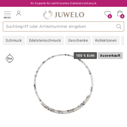
Ihr Experte für zertifizierten Edelsteinschmuck
0
0
MENÜ
llektionen
elsteine
eine A - Z
uckart
TV-Angebote
Design
Beliebte Edelsteine
Allgemeines
Edelmetal
Interessantes
Edelsteine nach Farbe
Juwelo
Ringgröße
Ratgeber
Schmuck
Edelsteinschmuck
Geschenke
Kollektionen
N
old
ilber
100 % Echt
Ausverkauft
i
 Classic
 with Love
rong
che