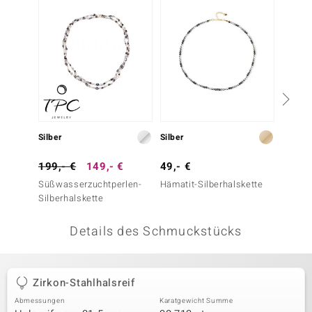
 JUWELO
remonti
uca
no Collection
ENTS BY DE MELO
Silber
Silber
Silber
va
199,- €
149,- €
49,- €
69,- 
Süßwasserzuchtperlen-
Hämatit-Silberhalskette
Silber
otenier
Silberhalskette
Silber
 1894 Collection
Details des Schmuckstücks
ana
Zirkon-Stahlhalsreif
Abmessungen
Karatgewicht Summe