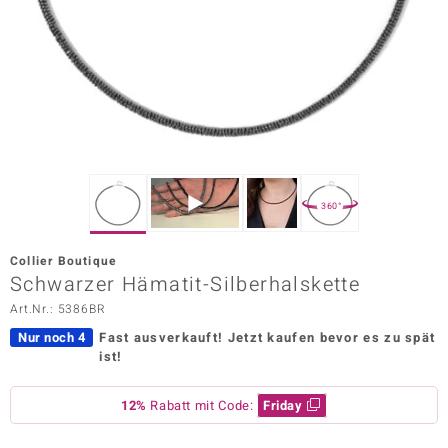
ors Edition
ana
Prince Designs
o
360°
Chic
Collier Boutique
insell
Schwarzer Hämatit-Silberhalskette
Art.Nr.: 5386BR
n Vogue
Nur noch 4
Fast ausverkauft!
Jetzt kaufen bevor es zu spät
 Show
ist!
o Paraíso
12%
Rabatt mit Code:
Friday
Classics