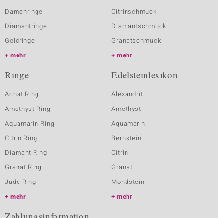
Damenringe
Citrinschmuck
Diamantringe
Diamantschmuck
Goldringe
Granatschmuck
mehr
mehr
Ringe
Edelsteinlexikon
Achat Ring
Alexandrit
Amethyst Ring
Amethyst
Aquamarin Ring
Aquamarin
Citrin Ring
Bernstein
Diamant Ring
Citrin
Granat Ring
Granat
Jade Ring
Mondstein
mehr
mehr
Zahlungsinformation