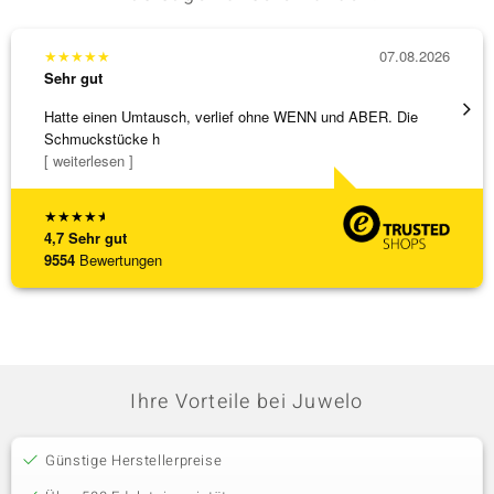
★
★
★
★
★
07.08.2026
★
★
★
Sehr gut
Sehr g
Hatte einen Umtausch, verlief ohne WENN und ABER. Die
Eine V
Schmuckstücke h
zu noc
[ weiterlesen ]
[ weite
★
★
★
★
★
4,7
Sehr gut
9554
Bewertungen
Ihre Vorteile bei Juwelo
Günstige Herstellerpreise