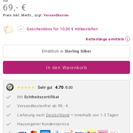
nur
69,- €
 JUWELO
Preis inkl. MwSt., zzgl.
Versandkosten
remonti
Geschenkbox für
10,00 €
mitbestellen
uca
Kettenlänge ermitteln
no Collection
Erhältlich in
Sterling Silber
ENTS BY DE MELO
In den Warenkorb
va
otenier
4.70
★
★
★
★
★
Sehr gut
/5.00
 1894 Collection
Mit
Echtheitszertifikat
Versandkostenfrei ab 99,- €
Lieferung nach
Deutschland
innerhalb von 1-3 Tagen
ana
Hauseigener Kundenservice