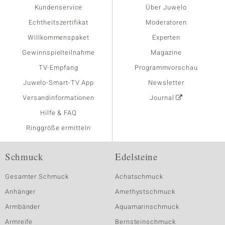
Kundenservice
Über Juwelo
Echtheitszertifikat
Moderatoren
Willkommenspaket
Experten
Gewinnspielteilnahme
Magazine
TV-Empfang
Programmvorschau
Juwelo-Smart-TV App
Newsletter
Versandinformationen
Journal
Hilfe & FAQ
Ringgröße ermitteln
Schmuck
Edelsteine
Gesamter Schmuck
Achatschmuck
Anhänger
Amethystschmuck
Armbänder
Aquamarinschmuck
Armreife
Bernsteinschmuck