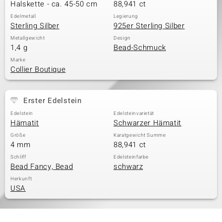
Halskette - ca. 45-50 cm
88,941 ct
Edelmetall
Legierung
Sterling Silber
925er Sterling Silber
Metallgewicht
Design
1,4 g
Bead-Schmuck
Marke
Collier Boutique
Erster Edelstein
Edelstein
Edelsteinvarietät
Hämatit
Schwarzer Hämatit
Größe
Karatgewicht Summe
4 mm
88,941 ct
Schliff
Edelsteinfarbe
Bead Fancy, Bead
schwarz
Herkunft
USA