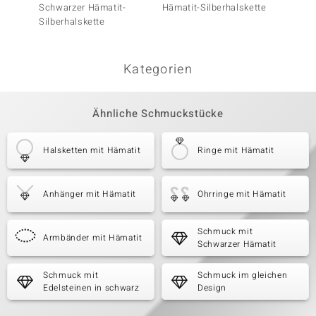
Schwarzer Hämatit-
Hämatit-Silberhalskette
Hämati
Silberhalskette
Kategorien
Ähnliche Schmuckstücke
Halsketten mit Hämatit
Ringe mit Hämatit
Anhänger mit Hämatit
Ohrringe mit Hämatit
Schmuck mit
Armbänder mit Hämatit
Schwarzer Hämatit
Schmuck mit
Schmuck im gleichen
Edelsteinen in schwarz
Design