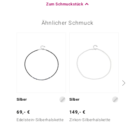
Zum Schmuckstück
Ähnlicher Schmuck
-13%
Silber
Silber
Silber
69,- €
149,- €
149,-
Edelstein-Silberhalskette
Zirkon-Silberhalskette
Champ
Silber