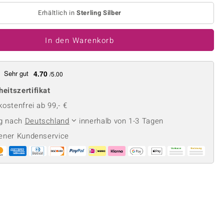
Perle
Ringgröße ermitteln
Erhältlich in
Sterling Silber
lith
Spinell
in
Zirkon
In den Warenkorb
Gelb
Sehr gut
4.70
/5.00
heitszertifikat
ostenfrei ab 99,- €
ng nach
Deutschland
innerhalb von 1-3 Tagen
ener Kundenservice