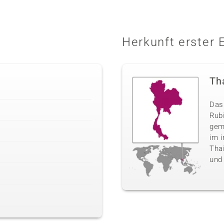
Herkunft erster 
Th
Das 
Rub
gem
im i
Tha
und