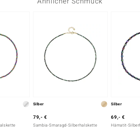
Ähnlicher Schmuck
Silber
Silber
79,- €
69,- €
alskette
Sambia-Smaragd-Silberhalskette
Hämatit-Silber