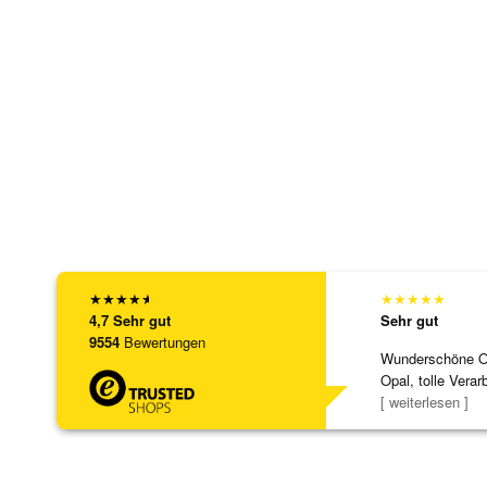
★
★
★
★
★
★
★
★
★
★
4,7
Sehr gut
Sehr gut
9554
Bewertungen
Wunderschöne Ohr
Opal, tolle Verar
Steg ist e
[ weiterlesen ]