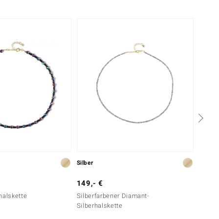
Silber
Silber
149,- €
69,- 
halskette
Silberfarbener Diamant-
Schwar
Silberhalskette