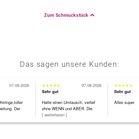
Zum Schmuckstück
Das sagen unsere Kunden:
07.08.2026
★
★
★
★
★
07.08.2026
★
★
★
★
★
Sehr gut
Sehr gut
ringe,toller
Hatte einen Umtausch, verlief
Alles super
beitung. Der
ohne WENN und ABER. Die
Schmuckstücke h
[ weiterlesen ]