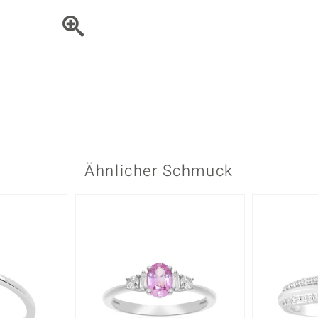
Onyx
Peridot
ns
♦ Silberhalsketten
TPC
Rhodolith
Spektro
k
♦ Silberohrringe
Trends & Classics
Türkis
Turmal
♦ Silberanhänger
Vitale Minerale
n
Platinschmuck
Blau
Grün
Ähnlicher Schmuck