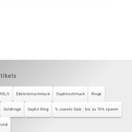
tikels
UWELO
Edelsteinschmuck
Saphirschmuck
Ringe
Goldringe
Saphir Ring
% Juwelo Sale - bis zu 70% sparen
rund