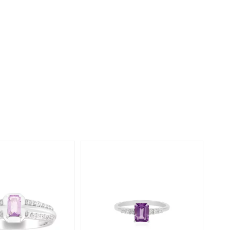
Perle
Ringgröße ermitteln
lith
Spinell
in
Zirkon
Gelb