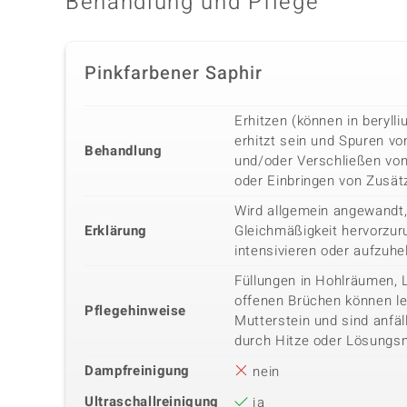
Behandlung und Pflege
Pinkfarbener Saphir
Erhitzen (können in beryl
erhitzt sein und Spuren vo
Behandlung
und/oder Verschließen vo
oder Einbringen von Zusätz
Wird allgemein angewandt,
Erklärung
Gleichmäßigkeit hervorzuru
intensivieren oder aufzuhe
Füllungen in Hohlräumen, 
offenen Brüchen können lei
Pflegehinweise
Mutterstein und sind anfäl
durch Hitze oder Lösungsm
Dampfreinigung
nein
Ultraschallreinigung
ja