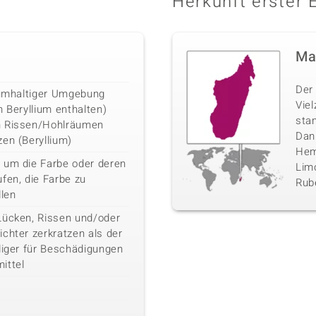
Herkunft erster 
Ma
Der 
liumhaltiger Umgebung
Vie
n Beryllium enthalten)
sta
n Rissen/Hohlräumen
Danb
en (Beryllium)
Hemi
 um die Farbe oder deren
Limo
fen, die Farbe zu
Rube
llen
Lücken, Rissen und/oder
chter zerkratzen als der
liger für Beschädigungen
ittel