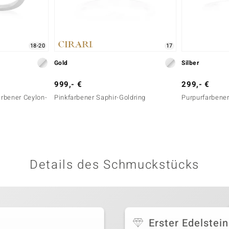
18-20
17
Gold
Silber
999,- €
299,- €
arbener Ceylon-
Pinkfarbener Saphir-Goldring
Purpurfarbener
Details des Schmuckstücks
Erster Edelstein