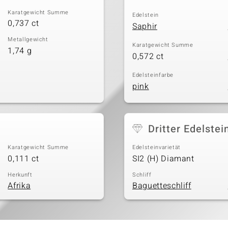
Karatgewicht Summe
Edelstein
0,737 ct
Saphir
Metallgewicht
Karatgewicht Summe
1,74 g
0,572 ct
Edelsteinfarbe
pink
Dritter Edelstei
Karatgewicht Summe
Edelsteinvarietät
0,111 ct
SI2 (H) Diamant
Herkunft
Schliff
Afrika
Baguetteschliff