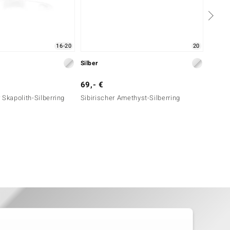
16-20
20
Silber
Gold
69,- €
899,-
 Skapolith-Silberring
Sibirischer Amethyst-Silberring
Pinkfa