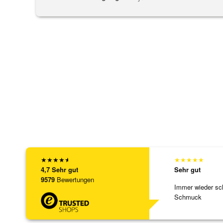
★
★
★
★
★
★
★
★
★
★
4,7
Sehr gut
Sehr gut
9579
Bewertungen
Immer wieder sc
Schmuck