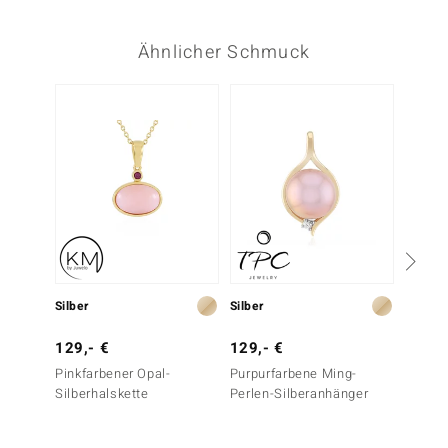
Ähnlicher Schmuck
Silber
Silber
Silber
129,- €
129,- €
69,- 
Pinkfarbener Opal-
Purpurfarbene Ming-
Pinkfa
Silberhalskette
Perlen-Silberanhänger
Silber