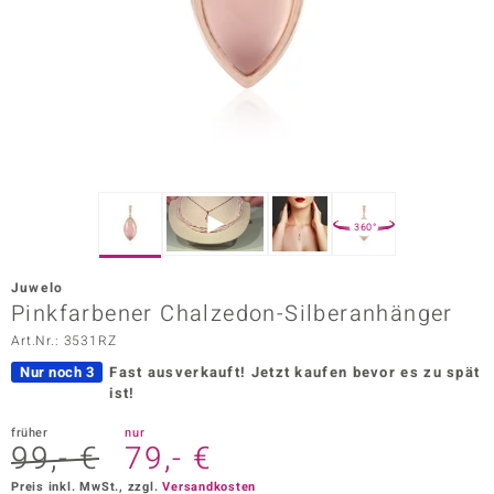
ors Edition
ana
Prince Designs
o
360°
Chic
Juwelo
insell
Pinkfarbener Chalzedon-Silberanhänger
Art.Nr.: 3531RZ
n Vogue
Nur noch 3
Fast ausverkauft!
Jetzt kaufen bevor es zu spät
 Show
ist!
o Paraíso
früher
nur
99,- €
79,- €
Classics
Preis inkl. MwSt., zzgl.
Versandkosten