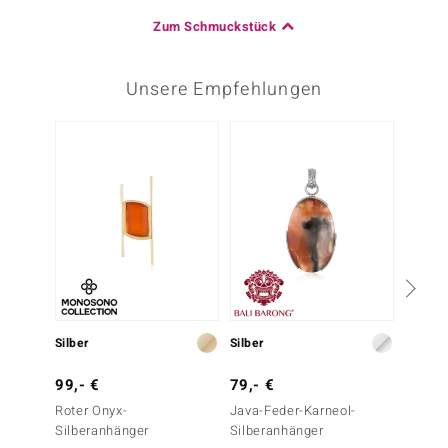
Zum Schmuckstück
Unsere Empfehlungen
Silber
Silber
Silber
99,- €
79,- €
149,-
Roter Onyx-
Java-Feder-Karneol-
Blauer
Silberanhänger
Silberanhänger
Silber