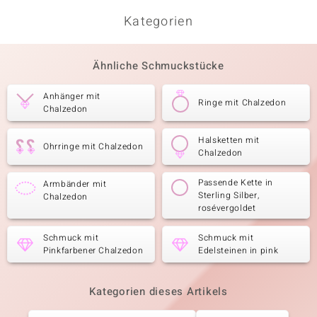
Kategorien
Ähnliche Schmuckstücke
Anhänger mit
Ringe mit Chalzedon
Chalzedon
Halsketten mit
Ohrringe mit Chalzedon
Chalzedon
Passende Kette in
Armbänder mit
Sterling Silber,
Chalzedon
rosévergoldet
Schmuck mit
Schmuck mit
Pinkfarbener Chalzedon
Edelsteinen in pink
Kategorien dieses Artikels