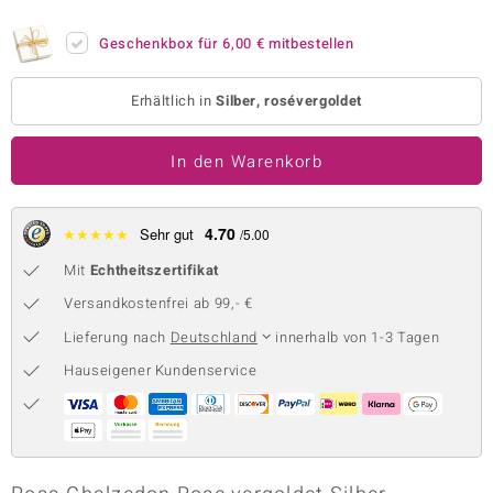
 JUWELO
Geschenkbox für
6,00 €
mitbestellen
remonti
Erhältlich in
Silber, rosévergoldet
uca
In den Warenkorb
no Collection
ENTS BY DE MELO
4.70
★
★
★
★
★
Sehr gut
/5.00
va
Mit
Echtheitszertifikat
otenier
Versandkostenfrei ab 99,- €
Lieferung nach
Deutschland
innerhalb von 1-3 Tagen
 1894 Collection
Hauseigener Kundenservice
ana