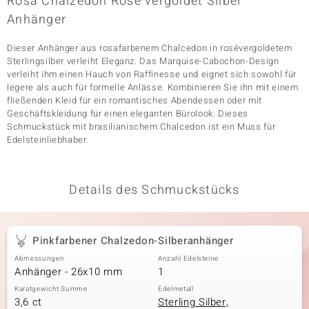
Rosa Chalzedon Rose vergoldet Silber
Anhänger
Dieser Anhänger aus rosafarbenem Chalcedon in rosévergoldetem
& Classics
Sterlingsilber verleiht Eleganz. Das Marquise-Cabochon-Design
verleiht ihm einen Hauch von Raffinesse und eignet sich sowohl für
Minerale
legere als auch für formelle Anlässe. Kombinieren Sie ihn mit einem
fließenden Kleid für ein romantisches Abendessen oder mit
Geschäftskleidung für einen eleganten Bürolook. Dieses
Schmuckstück mit brasilianischem Chalcedon ist ein Muss für
Edelsteinliebhaber.
Details des Schmuckstücks
Pinkfarbener Chalzedon-Silberanhänger
Abmessungen
Anzahl Edelsteine
Anhänger - 26x10 mm
1
Karatgewicht Summe
Edelmetall
3,6 ct
Sterling Silber,