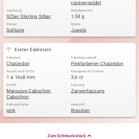
rosévergoldet
Legierung
Metallgewicht
925er Sterling Silber
1,58 g
Design
Marke
Solitaire
Juwelo
Erster Edelstein
Edelstein
Edelsteinvarietät
Chalzedon
Pinkfarbener Chalzedon
Anzahl und Größe
Karatgewicht Summe
1 à 16x8 mm
3,6 ct
Schliff
Fassung
Marquise-Cabochon,
Zargenfassung
Cabochon
Edelsteinfarbe
Herkunft
pink
Brasilien
Zum Schmuckstück