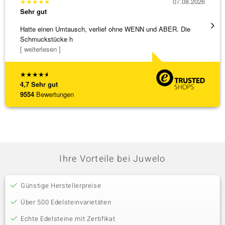
★
★
★
★
★
07.08.2026
★
★
★
Sehr gut
Sehr g
Hatte einen Umtausch, verlief ohne WENN und ABER. Die
Wunder
Schmuckstücke h
Steg is
[ weiterlesen ]
[ weite
★
★
★
★
★
4,7
Sehr gut
9554
Bewertungen
Ihre Vorteile bei Juwelo
Günstige Herstellerpreise
Über 500 Edelsteinvarietäten
Echte Edelsteine mit Zertifikat