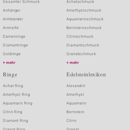
Gesamter Schmuck
Achatschmuck
Anhänger
Amethystschmuck
Armbänder
Aquamarinschmuck
Armreife
Bernsteinschmuck
Damenringe
Citrinschmuck
Diamantringe
Diamantschmuck
Goldringe
Granatschmuck
mehr
mehr
Ringe
Edelsteinlexikon
Achat Ring
Alexandrit
Amethyst Ring
Amethyst
Aquamarin Ring
Aquamarin
Citrin Ring
Bernstein
Diamant Ring
Citrin
Granat Ring
Granat