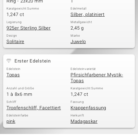
Ring - 23x20 mm
1
Karatgewicht Summe
Edelmetall
1,247 ct
Silber, platiniert
& Classics
Legierung
Metallgewicht
925er Sterling Silber
2,45 g
Minerale
Design
Marke
Solitaire
Juwelo
Erster Edelstein
Edelstein
Edelsteinvarietät
Topas
Pfirsichfarbener Mystik-
Topas
Anzahl und Größe
Karatgewicht Summe
1 à 8x6 mm
1,247 ct
Schliff
Fassung
Tropfenschliff, Facettiert
Krappenfassung
Edelsteinfarbe
Herkunft
pink
Madagaskar