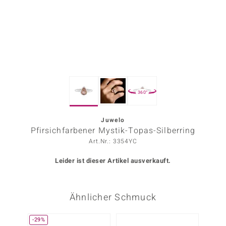
ors Edition
ana
Prince Designs
360°
o
Chic
Juwelo
Pfirsichfarbener Mystik-Topas-Silberring
insell
Art.Nr.: 3354YC
n Vogue
Leider ist dieser Artikel ausverkauft.
 Show
Ähnlicher Schmuck
o Paraíso
Classics
-29%