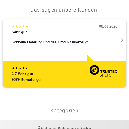
Das sagen unsere Kunden:
★
★
★
★
★
08.08.2026
★
★
★
Sehr gut
Sehr g
Schnelle Lieferung und das Produkt überzeugt
Immer 
★
★
★
★
★
4,7
Sehr gut
9579
Bewertungen
Kategorien
Ähnliche Schmuckstücke