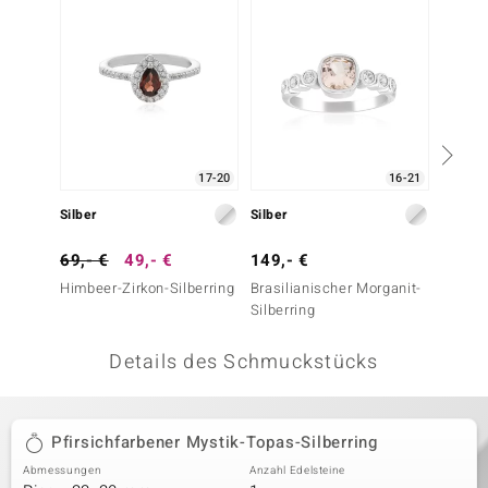
 JUWELO
remonti
uca
no Collection
17-20
16-21
ENTS BY DE MELO
Silber
Silber
Silber
va
69,- €
49,- €
149,- €
699,-
Himbeer-Zirkon-Silberring
Brasilianischer Morganit-
Brasil
otenier
Silberring
Silberr
 1894 Collection
Details des Schmuckstücks
ana
Pfirsichfarbener Mystik-Topas-Silberring
Abmessungen
Anzahl Edelsteine