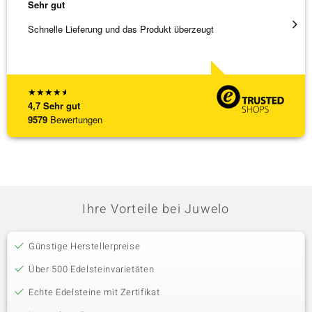
Sehr gut
Sehr g
Schnelle Lieferung und das Produkt überzeugt
Immer 
★
★
★
★
★
4,7
Sehr gut
9579
Bewertungen
Ihre Vorteile bei Juwelo
Günstige Herstellerpreise
Über 500 Edelsteinvarietäten
Echte Edelsteine mit Zertifikat