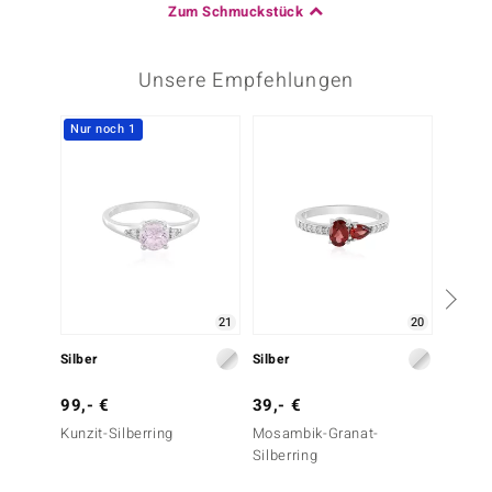
Zum Schmuckstück
Unsere Empfehlungen
Nur noch 1
21
20
Silber
Silber
Silber
99,- €
39,- €
99,- 
Kunzit-Silberring
Mosambik-Granat-
Zirkon-
Silberring