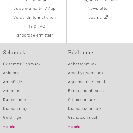
Juwelo-Smart-TV App
Newsletter
Versandinformationen
Journal
Hilfe & FAQ
Ringgröße ermitteln
Schmuck
Edelsteine
Gesamter Schmuck
Achatschmuck
Anhänger
Amethystschmuck
Armbänder
Aquamarinschmuck
Armreife
Bernsteinschmuck
Damenringe
Citrinschmuck
Diamantringe
Diamantschmuck
Goldringe
Granatschmuck
mehr
mehr