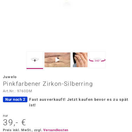
ors Edition
ana
Prince Designs
o
360°
Chic
Juwelo
insell
Pinkfarbener Zirkon-Silberring
Art.Nr.: 9760DM
n Vogue
Nur noch 2
Fast ausverkauft!
Jetzt kaufen bevor es zu spät
 Show
ist!
o Paraíso
nur
39,- €
Classics
Preis inkl. MwSt., zzgl.
Versandkosten