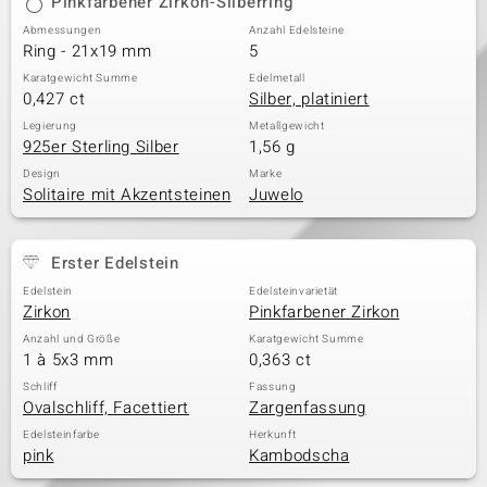
Pinkfarbener Zirkon-Silberring
Abmessungen
Anzahl Edelsteine
Ring - 21x19 mm
5
Karatgewicht Summe
Edelmetall
0,427 ct
Silber, platiniert
Legierung
Metallgewicht
925er Sterling Silber
1,56 g
Design
Marke
Solitaire mit Akzentsteinen
Juwelo
Erster Edelstein
Edelstein
Edelsteinvarietät
Zirkon
Pinkfarbener Zirkon
Anzahl und Größe
Karatgewicht Summe
1 à 5x3 mm
0,363 ct
Schliff
Fassung
Ovalschliff, Facettiert
Zargenfassung
Edelsteinfarbe
Herkunft
pink
Kambodscha