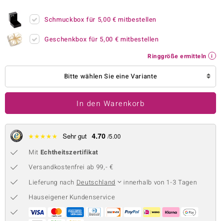
 JUWELO
Schmuckbox für
5,00 €
mitbestellen
remonti
Geschenkbox für
5,00 €
mitbestellen
uca
Ringgröße ermitteln
no Collection
Bitte wählen Sie eine Variante
ENTS BY DE MELO
In den Warenkorb
va
otenier
4.70
★
★
★
★
★
Sehr gut
/5.00
Mit
Echtheitszertifikat
 1894 Collection
Versandkostenfrei ab 99,- €
Lieferung nach
Deutschland
innerhalb von 1-3 Tagen
ana
Hauseigener Kundenservice