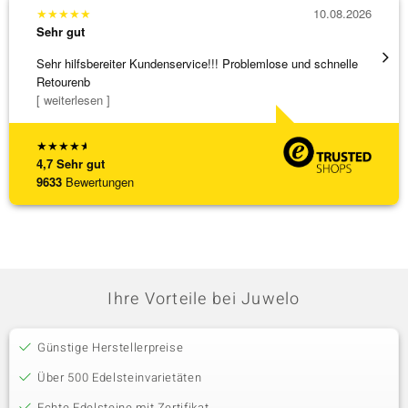
★
★
★
★
★
10.08.2026
★
★
★
Sehr gut
Sehr g
Sehr hilfsbereiter Kundenservice!!! Problemlose und schnelle
sehr s
Retourenb
[ weiterlesen ]
★
★
★
★
★
4,7
Sehr gut
9633
Bewertungen
Ihre Vorteile bei Juwelo
Günstige Herstellerpreise
Über 500 Edelsteinvarietäten
Echte Edelsteine mit Zertifikat