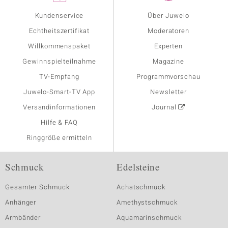
Kundenservice
Über Juwelo
Echtheitszertifikat
Moderatoren
Willkommenspaket
Experten
Gewinnspielteilnahme
Magazine
TV-Empfang
Programmvorschau
Juwelo-Smart-TV App
Newsletter
Versandinformationen
Journal
Hilfe & FAQ
Ringgröße ermitteln
Schmuck
Edelsteine
Gesamter Schmuck
Achatschmuck
Anhänger
Amethystschmuck
Armbänder
Aquamarinschmuck