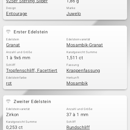
925er Sterling Silber
1,86 g
Design
Marke
Entourage
Juwelo
Erster Edelstein
Edelstein
Edelsteinvarietät
Granat
Mosambik-Granat
Anzahl und Größe
Karatgewicht Summe
1 à 9x6 mm
1,511 ct
Schliff
Fassung
Tropfenschliff, Facettiert
Krappenfassung
Edelsteinfarbe
Herkunft
rot
Mosambik
Zweiter Edelstein
Edelsteinvarietät
Anzahl und Größe
Zirkon
37 à 1 mm
Karatgewicht Summe
Schliff
0,253 ct
Rundschliff