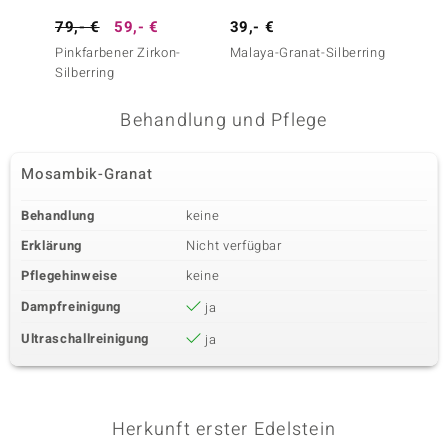
79,- €
59,- €
39,- €
99,- 
Pinkfarbener Zirkon-
Malaya-Granat-Silberring
Madaga
Silberring
Silberr
Behandlung und Pflege
Mosambik-Granat
Behandlung
keine
Erklärung
Nicht verfügbar
Pflegehinweise
keine
Dampfreinigung
ja
Ultraschallreinigung
ja
Herkunft erster Edelstein