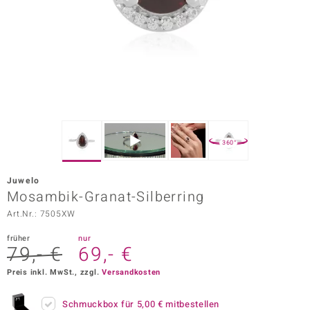
ors Edition
ana
Prince Designs
o
360°
Chic
Juwelo
insell
Mosambik-Granat-Silberring
Art.Nr.: 7505XW
n Vogue
früher
nur
 Show
79,- €
69,- €
o Paraíso
Preis inkl. MwSt., zzgl.
Versandkosten
Classics
Schmuckbox für
5,00 €
mitbestellen