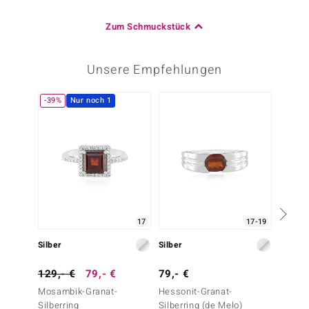
Zum Schmuckstück
Unsere Empfehlungen
-39%
Nur noch 1
17
17-19
Silber
Silber
Silber
129,- €
79,- €
79,- €
39,- 
Mosambik-Granat-
Hessonit-Granat-
Mosamb
Silberring
Silberring (de Melo)
Silberr