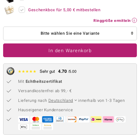
 JUWELO
Geschenkbox für
5,00 €
mitbestellen
Ringgröße ermitteln
remonti
Bitte wählen Sie eine Variante
uca
no Collection
In den Warenkorb
ENTS BY DE MELO
4.70
★
★
★
★
★
Sehr gut
/5.00
va
Mit
Echtheitszertifikat
otenier
Versandkostenfrei ab 99,- €
 1894 Collection
Lieferung nach
Deutschland
innerhalb von 1-3 Tagen
Hauseigener Kundenservice
ana