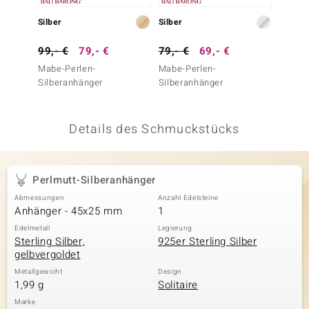
 JUWELO
Silber
Silber
Gold
remonti
99,- €
79,- €
79,- €
69,- €
399,-
Mabe-Perlen-
Mabe-Perlen-
Ming-P
uca
Silberanhänger
Silberanhänger
Goldan
no Collection
Details des Schmuckstücks
ENTS BY DE MELO
va
Perlmutt-Silberanhänger
otenier
Abmessungen
Anzahl Edelsteine
Anhänger - 45x25 mm
1
 1894 Collection
Edelmetall
Legierung
Sterling Silber,
925er Sterling Silber
gelbvergoldet
ana
Metallgewicht
Design
1,99 g
Solitaire
Marke