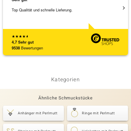
Top Qualität und schnelle Lieferung.
Schnel
★
★
★
★
★
4,7
Sehr gut
9538
Bewertungen
Kategorien
Ähnliche Schmuckstücke
Anhänger mit Perlmutt
Ringe mit Perlmutt