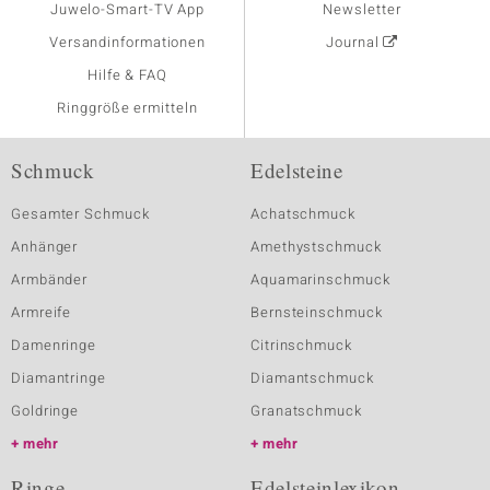
Juwelo-Smart-TV App
Newsletter
Versandinformationen
Journal
Hilfe & FAQ
Ringgröße ermitteln
Schmuck
Edelsteine
Gesamter Schmuck
Achatschmuck
Anhänger
Amethystschmuck
Armbänder
Aquamarinschmuck
Armreife
Bernsteinschmuck
Damenringe
Citrinschmuck
Diamantringe
Diamantschmuck
Goldringe
Granatschmuck
mehr
mehr
Ringe
Edelsteinlexikon