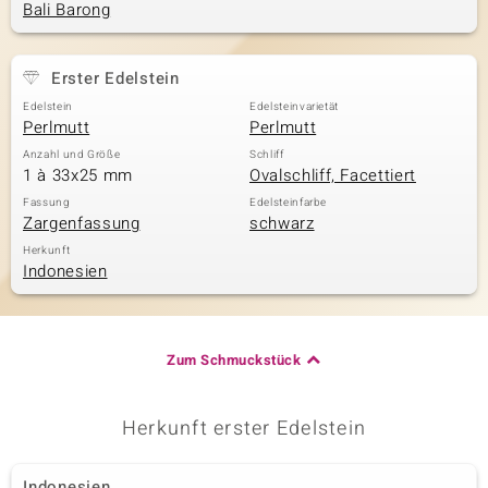
Bali Barong
& Classics
Erster Edelstein
Edelstein
Edelsteinvarietät
Minerale
Perlmutt
Perlmutt
Anzahl und Größe
Schliff
1 à 33x25 mm
Ovalschliff, Facettiert
Fassung
Edelsteinfarbe
Zargenfassung
schwarz
Herkunft
Indonesien
Zum Schmuckstück
Herkunft erster Edelstein
Indonesien