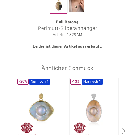
ors Edition
ana
Bali Barong
Perlmutt-Silberanhänger
Art.Nr.: 1829AM
Prince Designs
Leider ist dieser Artikel ausverkauft.
o
Ähnlicher Schmuck
Chic
insell
-20%
Nur noch 1
-13%
Nur noch 1
-25%
n Vogue
 Show
o Paraíso
Classics