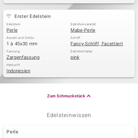
Erster Edelstein
& Classics
Edelstein
Edelsteinvarietät
Perle
Mabe-Perle
Minerale
Anzahl und Größe
Schliff
1 à 45x30 mm
Fancy-Schliff, Facettiert
Fassung
Edelsteinfarbe
Zargenfassung
pink
Herkunft
Indonesien
Zum Schmuckstück
Edelsteinwissen
Perle