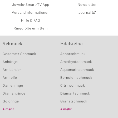
Juwelo-Smart-TV App
Newsletter
Versandinformationen
Journal
Hilfe & FAQ
Ringgröße ermitteln
Schmuck
Edelsteine
Gesamter Schmuck
Achatschmuck
Anhänger
Amethystschmuck
Armbänder
Aquamarinschmuck
Armreife
Bernsteinschmuck
Damenringe
Citrinschmuck
Diamantringe
Diamantschmuck
Goldringe
Granatschmuck
mehr
mehr