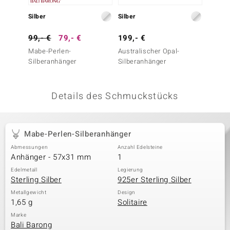
 JUWELO
Silber
Silber
Silber
remonti
99,- €
79,- €
199,- €
39,- 
Mabe-Perlen-
Australischer Opal-
Perlmu
uca
Silberanhänger
Silberanhänger
no Collection
Details des Schmuckstücks
ENTS BY DE MELO
va
Mabe-Perlen-Silberanhänger
otenier
Abmessungen
Anzahl Edelsteine
Anhänger - 57x31 mm
1
 1894 Collection
Edelmetall
Legierung
Sterling Silber
925er Sterling Silber
Metallgewicht
Design
1,65 g
Solitaire
ana
Marke
Bali Barong