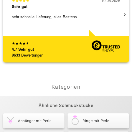
★
★
★
★
★
10.08.2026
★
★
★
Sehr gut
Sehr g
sehr schnelle Lieferung, alles Bestens
Sehr h
Retour
[ weite
★
★
★
★
★
4,7
Sehr gut
9633
Bewertungen
Kategorien
Ähnliche Schmuckstücke
Anhänger mit Perle
Ringe mit Perle