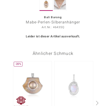
ors Edition
ana
Bali Barong
Mabe-Perlen-Silberanhänger
Art.Nr.: 4643SQ
Prince Designs
Leider ist dieser Artikel ausverkauft.
o
Ähnlicher Schmuck
Chic
insell
-20%
n Vogue
 Show
o Paraíso
Classics